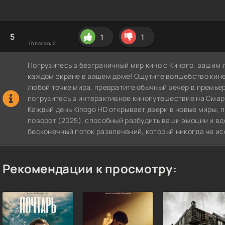
5
1
1
Голосов:
2
Погрузитесь в безграничный мир кино с Киного, вашим 
каждом экране в вашем доме! Ощутите волшебство кин
любой точке мира, превратите обычный вечер в премье
погрузитесь в интерактивное кинопутешествие на СмартТВ
Каждый день Kinogo HD открывает двери в новые миры, 
поворот (2025), способный разбудить ваши эмоции и вд
бесконечный поток развлечений, который никогда не ис
Рекомендации к просмотру: