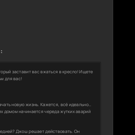
:
торый заставит вас вжаться в кресло! Ищете
м для вас!
ачать новую жизнь. Кажется, всё идеально…
их домом начинается череда жутких аварий
агедией? Джош решает действовать. Он