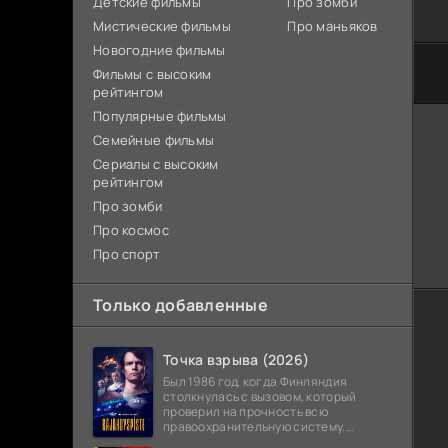
Детские фильмы
Про зомби
Мистические фильмы
Про маньяков
Новогодние фильмы
Фильмы с высоким
рейтингом
Популярные фильмы
Семейные фильмы
Сериалы с высоким
рейтингом
Про зомби
Про космос
Про спорт
Только добавленные
Точка взрыва (2026)
Был 1986 год, когда Финляндия
столкнулась с вызовом, который
проверил на прочность всю
правоохранительную систему.
Вооруженное нападение с захватом