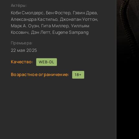
Актёры:
Коби Смолдерс, Бен Фостер, Гэвин Дреа,
Александра Кастильо, Джонатан Уоттон,
Марк А. Оуэн, Гита Миллер, Уилльям
Косович, Дэн Летт, Eugene Sampang
Премьера:
22 мая 2025
Качество:
WEB-DL
Возрастное ограничение:
18+