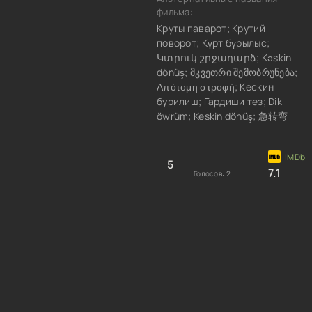
фильма:
Круты паварот; Крутий
поворот; Күрт бұрылыс;
Կտրուկ շրջադարձ; Kəskin
dönüş; მკვეთრი შემობრუნება;
Απότομη στροφή; Кескин
бурилиш; Гардиши тез; Dik
öwrüm; Keskin dönüş; 急转弯
5
7.1
Голосов:
2