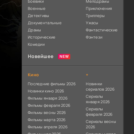
Боевики
Мелодрамы
Военные
Приключения
Детективы
Триллеры
Документальные
Ужасы
Драмы
Фантастические
Исторические
Фэнтези
Комедии
Новейшее
Кино
+
Последние фильмы 2026
Новинки
сериалов 2026
Новинки кино 2026
Сериалы
Фильмы января 2026
января 2026
Фильмы февраля 2026
Сериалы
Фильмы весны 2026
февраля 2026
Фильмы марта 2026
Сериалы весны
Фильмы апреля 2026
2026