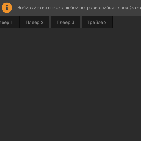
Выбирайте из списка любой понравившийся плеер (како
леер 1
Плеер 2
Плеер 3
Трейлер