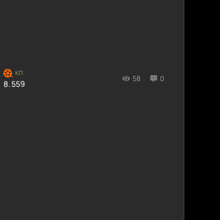
58
0
8.559