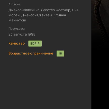
Актёры:
Джейсон Флеминг, Декстер Флетчер, Ник
Моран, Джейсон Стэйтем, Стивен
Макинтош
Премьера:
23 августа 1998
Качество:
BDRIP
Возрастное ограничение:
18