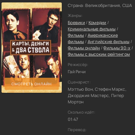
Страна: Великобритания, США
Жанры:
Боевики
/
Комедии
/
Криминальные фильмы
/
Фильмы
/
Американские
фильмы
/
Английские фильмы
/
Фильмы онлайн
/
Фильмы 90-х
/
Фильмы с высоким рейтингом
Режиссёр:
Гай Ричи
Сценарист:
СМОТРЕТЬ ОНЛАЙН
Мэттью Вон, Стефен Маркс,
Джорджия Мастерс, Питер
Мортон
Сколько идёт:
01:47
Перевод: