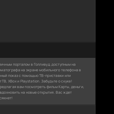
личным порталом в Голливуд, доступным на
ематографа на экране мобильного телефона в
рный показ с помощью ТВ-приставки или
, XBox и Playstation. Забудьте о скуке!
предлагая вам посмотреть фильм Карты, деньги,
 вдохновить на новые открытия. Вас ждет
сякнет!