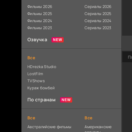
Фильмы 2026
Сериалы 2026
Фильмы 2025
Сериалы 2025
Фильмы 2024
Сериалы 2024
Фильмы 2023
Сериалы 2023
Озвучка
П
Все
HDrezka Studio
LostFilm
TVShows
Кураж бомбей
По странам
Все
Все
Австралийские фильмы
Американские