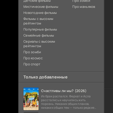
Детские фильмы
Про зомби
Мистические фильмы
Про маньяков
Новогодние фильмы
Фильмы с высоким
рейтингом
Популярные фильмы
Семейные фильмы
Сериалы с высоким
рейтингом
Про зомби
Про космос
Про спорт
Только добавленные
Счастливы ли мы? (2026)
Их брак распался. Ферхат и Асла
расстались и научились жить
порознь. Никаких общих планов,
никаких общих тем — только редкие
звонки о дочери. Казалось бы, все