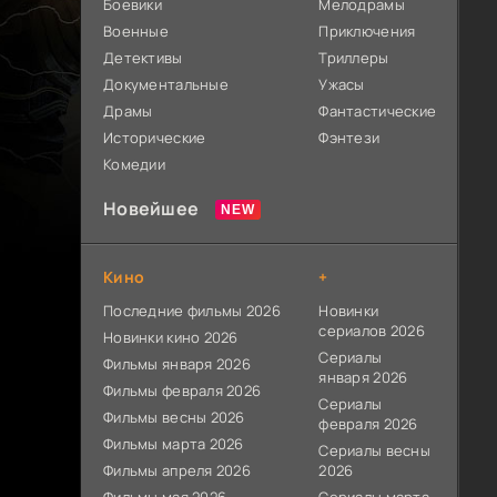
Боевики
Мелодрамы
Военные
Приключения
Детективы
Триллеры
Документальные
Ужасы
Драмы
Фантастические
Исторические
Фэнтези
Комедии
Новейшее
Кино
+
Последние фильмы 2026
Новинки
сериалов 2026
Новинки кино 2026
Сериалы
Фильмы января 2026
января 2026
Фильмы февраля 2026
Сериалы
Фильмы весны 2026
февраля 2026
Фильмы марта 2026
Сериалы весны
Фильмы апреля 2026
2026