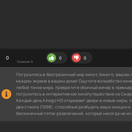
0
0
0
Голосов:
0
Погрузитесь в безграничный мир кино с Киного, вашим 
каждом экране в вашем доме! Ощутите волшебство кин
любой точке мира, превратите обычный вечер в премье
погрузитесь в интерактивное кинопутешествие на СмартТВ
Каждый день Kinogo HD открывает двери в новые миры, 
два ствола (1998), способный разбудить ваши эмоции и
бесконечный поток развлечений, который никогда не ис