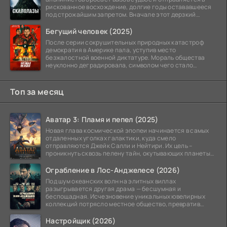
рискованное восхождение, долгие годы остававшееся
под строжайшим запретом. Вначале этот дерзкий
проект
Бегущий человек (2025)
После серии сокрушительных природных катастроф
демократия в Америке пала, уступив место
безжалостной военной диктатуре. Мораль общества
неуклонно деградировала, символом чего стало
чудовищное шоу
Топ за месяц
Аватар 3: Пламя и пепел (2025)
Новая глава космической эпопеи начинается в самых
отдаленных уголках галактики, куда смело
отправляются Джейк Салли и Нейтири. Их цель –
проникнуть сквозь пелену тайн, окутывающих планеты
системы
Ограбление в Лос-Анджелесе (2026)
Под шум океанских волн на элитных виллах
разыгрывается другая драма — бесшумная и
беспощадная. Исчезновение уникальных ювелирных
коллекций потрясло местное общество, превратив
побережье из курорта в
Настройщик (2026)