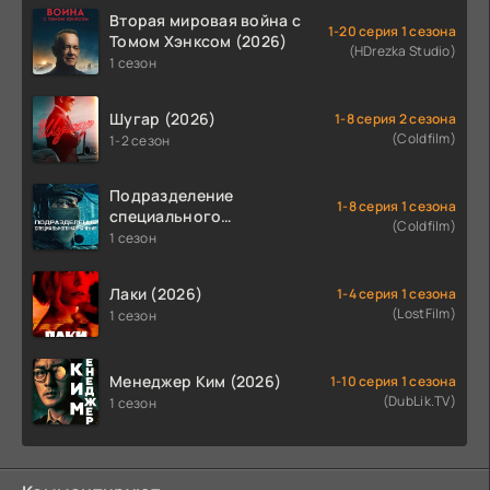
Вторая мировая война с
1-20 серия 1 сезона
Томом Хэнксом (2026)
(HDrezka Studio)
1 сезон
Шугар (2026)
1-8 серия 2 сезона
(Coldfilm)
1-2 сезон
Подразделение
1-8 серия 1 сезона
специального
(Coldfilm)
назначения (2026)
1 сезон
Лаки (2026)
1-4 серия 1 сезона
(LostFilm)
1 сезон
Менеджер Ким (2026)
1-10 серия 1 сезона
(DubLik.TV)
1 сезон