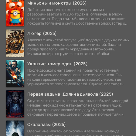
Миньоны и монстры (2026)
Действие полнометражного мультфильма
разворачивается в 1920-х годах в Голливуде, в эпоху
немого кино. Тогда три амбициозных миньона решают
покорить Голливуд и снять собственный блокбастер о
монстрах.
Люгер (2025)
Адвокат с нечистой репутацией подрядил двух не самых
умных, но голодных до денег исполнителей. Задача
проще простого: найти украденный автомобиль.
Мужики потирают руки — это же лёгкие бабки!
Укрытие номер один (2025)
После дерзкого нападения на правительственный
кортеж в живых остались лишь шестеро агентов. Они
находят временное спасение в старом бункере, где
укрываются от преследователей. Однако, опасность
Первая ведьма. Долина дьявола (2025)
Спустя четверть века после ужасных событий, молодой
человек неожиданно натыкается на странный ящик,
некогда принадлежавший его деду. Эта находка
открывает перед ним двери в прошлое, полное тайн и
Скалолазы (2025)
Одержимые мечтой о покорении вершины, команда
альпинистов бросает вызов судьбе и отправляется в