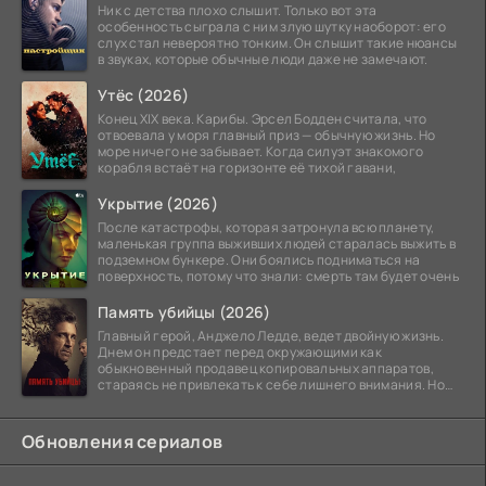
Ник с детства плохо слышит. Только вот эта
особенность сыграла с ним злую шутку наоборот: его
слух стал невероятно тонким. Он слышит такие нюансы
в звуках, которые обычные люди даже не замечают.
Утёс (2026)
Конец XIX века. Карибы. Эрсел Бодден считала, что
отвоевала у моря главный приз — обычную жизнь. Но
море ничего не забывает. Когда силуэт знакомого
корабля встаёт на горизонте её тихой гавани,
Укрытие (2026)
После катастрофы, которая затронула всю планету,
маленькая группа выживших людей старалась выжить в
подземном бункере. Они боялись подниматься на
поверхность, потому что знали: смерть там будет очень
Память убийцы (2026)
Главный герой, Анджело Ледде, ведет двойную жизнь.
Днем он предстает перед окружающими как
обыкновенный продавец копировальных аппаратов,
стараясь не привлекать к себе лишнего внимания. Но
когда
Обновления сериалов