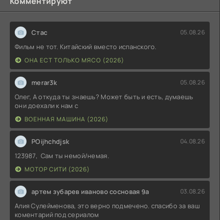
Комментируют
Стас
05.08.26
Фильм не тот. Китайский вместо испанского.
ОНА ЕСТ ТОЛЬКО МЯСО (2026)
merar3k
05.08.26
Олег, А откуда ты знаешь? Может быть и есть, думаешь
они доехали к нам с
ВОЕННАЯ МАШИНА (2026)
POijhchdjsk
04.08.26
123987, Сам ты немой/немая.
МОТОР СИТИ (2026)
артем зубарев иваново сосновая 9а
03.08.26
Алия Сулейменова, это верно подмечено. спасибо за ваш
коментарий под сериалом