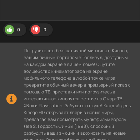
0
0
Погрузитесь в безграничный мир кино с Киного,
вашим личным порталом в Голливуд, доступным
на каждом экране в вашем доме! Ощутите
волшебство кинематографа на экране
мобильного телефона в любой точке мира,
превратите обычный вечер в премьерный показ с
помощью ТВ-приставки или погрузитесь в
интерактивное кинопутешествие на СмартТВ,
XBox и Playstation. Забудьте о скуке! Каждый день
Kinogo HD открывает двери в новые миры,
предлагая вам посмотреть мультфильм Король
Лев 2: Гордость Симбы (1998), способный
разбудить ваши эмоции и вдохновить на новые
открытия. Вас ждет бесконечный поток