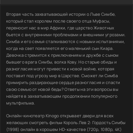
Вторая часть захватывающей истории о Льве Симбе,
который стал королем после своего отца Муфасы,
переносит нас в мир Африки, где царство Животных
бьется с внутренними проблемами и внешними угрозами.
Симба и его семья сталкиваются с новыми испытаниями,
когда на свет появляется его маленький сын Киара.
Девочка стремится к приключениям и дружбе с сыном
бывшего врага Симбы, волка Кову. Но старые обиды и
разногласия могут привести к новой войне, которая
поставит под угрозу мир в Царстве. Сможет ли Симба
примирить раздирающие сердце разногласия и спасти
свою семью от новой беды? Ответы на эти вопросы вы
найдете в захватывающем продолжении популярного
мультфильма.
Онлайн-кинотеатр Kinogo открывает двери для всех
желающих смотреть фильм Король Лев 2: Гордость Симбы
(1998) онлайн в хорошем HD-качестве (720p, 1080p, 4K)