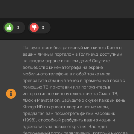
0
0
Погрузитесь в безграничный мир кино с Киного,
вашим личным порталом в Голливуд, доступным
на каждом экране в вашем доме! Ощутите
волшебство кинематографа на экране
мобильного телефона в любой точке мира,
превратите обычный вечер в премьерный показ с
помощью ТВ-приставки или погрузитесь в
интерактивное кинопутешествие на СмартТВ,
XBox и Playstation. Забудьте о скуке! Каждый день
Kinogo HD открывает двери в новые миры,
предлагая вам посмотреть фильм Часовщик
(1998), способный разбудить ваши эмоции и
вдохновить на новые открытия. Вас ждет
бесконечный поток развлечений, который никогда