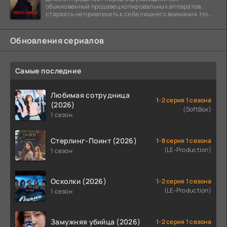
обыкновенный продавец копировальных аппаратов,
стараясь не привлекать к себе лишнего внимания. Но
когда
Обновления сериалов
Самые последние
Любимая сотрудница
1-2 серия 1 сезона
(2026)
(SoftBox)
1 сезон
Стерлинг-Поинт (2026)
1-8 серия 1 сезона
(LE-Production)
1 сезон
Осколки (2026)
1-2 серия 1 сезона
(LE-Production)
1 сезон
Замужняя убийца (2026)
1-2 серия 1 сезона