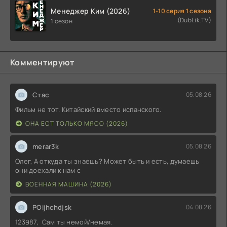
Менеджер Ким (2026)
1-10 серия 1 сезона
(DubLik.TV)
1 сезон
Комментируют
Стас
05.08.26
Фильм не тот. Китайский вместо испанского.
ОНА ЕСТ ТОЛЬКО МЯСО (2026)
merar3k
05.08.26
Олег, А откуда ты знаешь? Может быть и есть, думаешь
они доехали к нам с
ВОЕННАЯ МАШИНА (2026)
POijhchdjsk
04.08.26
123987, Сам ты немой/немая.