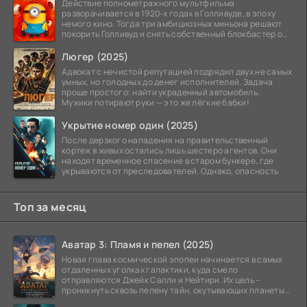
Действие полнометражного мультфильма
разворачивается в 1920-х годах в Голливуде, в эпоху
немого кино. Тогда три амбициозных миньона решают
покорить Голливуд и снять собственный блокбастер о
монстрах.
Люгер (2025)
Адвокат с нечистой репутацией подрядил двух не самых
умных, но голодных до денег исполнителей. Задача
проще простого: найти украденный автомобиль.
Мужики потирают руки — это же лёгкие бабки!
Укрытие номер один (2025)
После дерзкого нападения на правительственный
кортеж в живых остались лишь шестеро агентов. Они
находят временное спасение в старом бункере, где
укрываются от преследователей. Однако, опасность
Топ за месяц
Аватар 3: Пламя и пепел (2025)
Новая глава космической эпопеи начинается в самых
отдаленных уголках галактики, куда смело
отправляются Джейк Салли и Нейтири. Их цель –
проникнуть сквозь пелену тайн, окутывающих планеты
системы