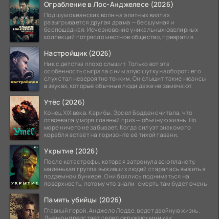
Ограбление в Лос-Анджелесе (2026)
Под шум океанских волн на элитных виллах
разыгрывается другая драма — бесшумная и
беспощадная. Исчезновение уникальных ювелирных
коллекций потрясло местное общество, превратив
побережье из курорта в
Настройщик (2026)
Ник с детства плохо слышит. Только вот эта
особенность сыграла с ним злую шутку наоборот: его
слух стал невероятно тонким. Он слышит такие нюансы
в звуках, которые обычные люди даже не замечают.
Утёс (2026)
Конец XIX века. Карибы. Эрсел Бодден считала, что
отвоевала у моря главный приз — обычную жизнь. Но
море ничего не забывает. Когда силуэт знакомого
корабля встаёт на горизонте её тихой гавани,
Укрытие (2026)
После катастрофы, которая затронула всю планету,
маленькая группа выживших людей старалась выжить в
подземном бункере. Они боялись подниматься на
поверхность, потому что знали: смерть там будет очень
Память убийцы (2026)
Главный герой, Анджело Ледде, ведет двойную жизнь.
Днем он предстает перед окружающими как