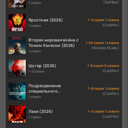
(SoftBox)
1 сезон
Яростная (2026)
1-4 серия 1 сезона
(Coldfilm)
1 сезон
Вторая мировая война с
1-20 серия 1 сезона
Томом Хэнксом (2026)
(HDrezka Studio)
1 сезон
Шугар (2026)
1-8 серия 2 сезона
(Coldfilm)
1-2 сезон
Подразделение
1-8 серия 1 сезона
специального
(Coldfilm)
назначения (2026)
1 сезон
Лаки (2026)
1-4 серия 1 сезона
(LostFilm)
1 сезон