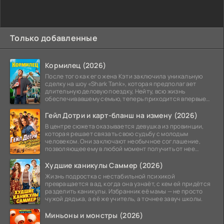
Только добавленные
Кормилец (2026)
После того как его жена Кэти заключила уникальную
сделку на шоу «Shark Tank», которая предполагает
длительную деловую поездку, Нейту, всю жизнь
обеспечивавшему семью, теперь приходится впервые
стать
Гейл Дотри и карт-бланш на измену (2026)
В центре сюжета оказывается девушка из провинции,
которая решает связать свою судьбу с молодым
человеком. Они заключают необычное соглашение,
позволяющее ему в любой момент получить от нее
прощение
Худшие каникулы Саммер (2026)
Жизнь подростка с нестабильной психикой
превращается в ад, когда она узнаёт, с кем ей придётся
разделить каникулы. Избранник её мамы — не просто
чужой дядька, а её же учитель, а точнее завуч школы.
Миньоны и монстры (2026)