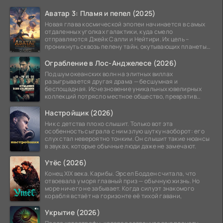
Аватар 3: Пламя и пепел (2025)
Новая глава космической эпопеи начинается в самых
отдаленных уголках галактики, куда смело
отправляются Джейк Салли и Нейтири. Их цель –
проникнуть сквозь пелену тайн, окутывающих планеты
системы
Ограбление в Лос-Анджелесе (2026)
Под шум океанских волн на элитных виллах
разыгрывается другая драма — бесшумная и
беспощадная. Исчезновение уникальных ювелирных
коллекций потрясло местное общество, превратив
побережье из курорта в
Настройщик (2026)
Ник с детства плохо слышит. Только вот эта
особенность сыграла с ним злую шутку наоборот: его
слух стал невероятно тонким. Он слышит такие нюансы
в звуках, которые обычные люди даже не замечают.
Утёс (2026)
Конец XIX века. Карибы. Эрсел Бодден считала, что
отвоевала у моря главный приз — обычную жизнь. Но
море ничего не забывает. Когда силуэт знакомого
корабля встаёт на горизонте её тихой гавани,
Укрытие (2026)