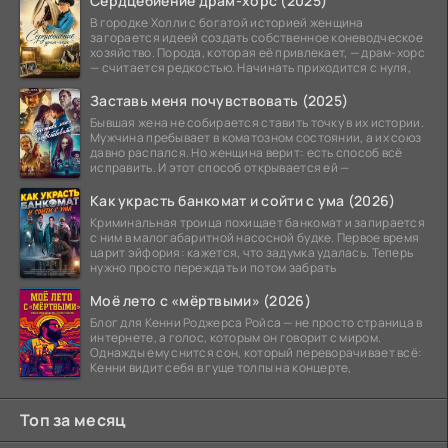
Сердцебиение драм-хорс (2025)
В городке Холли с богатой историей женщина
загорается идеей создать собственное коневодческое
хозяйство. Порода, которая её привлекает, — драм-хорс
— считается редкостью. Начинать приходится с нуля,
Заставь меня почувствовать (2025)
Бывшая жена не собирается ставить точку в их истории.
Мужчина пребывает в коматозном состоянии, а их союз
давно распался. Но женщина верит: есть способ всё
исправить. И этот способ открывается ей —
Как украсть банкомат и сойти с ума (2026)
Криминальная троица похищает банкомат и запирается
с ним в малогабаритной насосной будке. Первое время
царит эйфория: кажется, что задумка удалась. Теперь
нужно просто переждать и потом забрать
Моё лето с «мёртвыми» (2026)
Блог для Кенни Роджерса Ройса — не просто страница в
интернете, а голос, которым он говорит с миром.
Однажды ему снится сон, который переворачивает всё:
Кенни видит себя в гуще толпы на концерте,
Топ за месяц