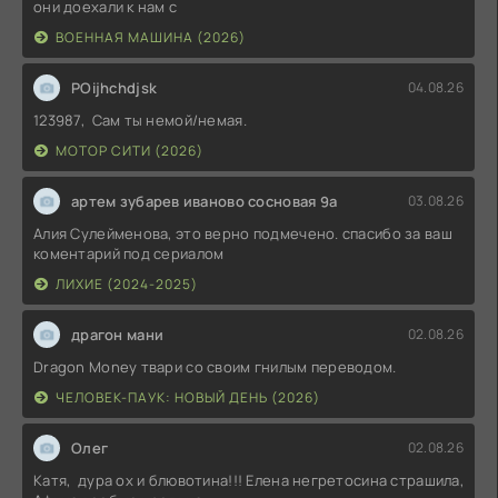
они доехали к нам с
ВОЕННАЯ МАШИНА (2026)
POijhchdjsk
04.08.26
123987, Сам ты немой/немая.
МОТОР СИТИ (2026)
артем зубарев иваново сосновая 9а
03.08.26
Алия Сулейменова, это верно подмечено. спасибо за ваш
коментарий под сериалом
ЛИХИЕ (2024-2025)
драгон мани
02.08.26
Dragon Money твари со своим гнилым переводом.
ЧЕЛОВЕК-ПАУК: НОВЫЙ ДЕНЬ (2026)
Олег
02.08.26
Катя, дура ох и блювотина!!! Елена негретосина страшила,