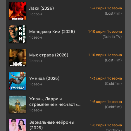
Лаки (2026)
1-4 серия 1 сезона
(LostFilm)
1 сезон
Менеджер Ким (2026)
1-10 серия 1 сезона
(DubLik.TV)
1 сезон
Мыс страха (2026)
1-10 серия 1 сезона
(LostFilm)
1 сезон
Умница (2026)
1-3 серия 1 сезона
(Coldfilm)
1 сезон
Жизнь, Ларри и
1-6 серия 1 сезона
стремление к несчастью:
(Coldfilm)
Почти история Америки
1 сезон
(2026)
Зеркальные нейроны
1-8 серия 1 сезона
(2026)
(SoftBox)