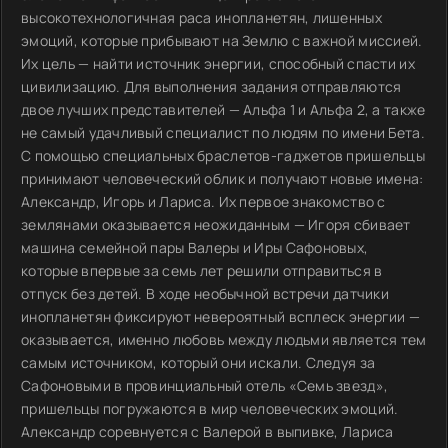
высокотехнологичная раса инопланетян, лишенных
эмоций, которые прибывают на Землю с важной миссией.
Их цель — найти источник энергии, способный спасти их
цивилизацию. Для выполнения задания отправляются
двое лучших представителей — Альфа 1 и Альфа 2, а также
не самый удачливый специалист по людям по имени Бета.
С помощью специальных браслетов-гаджетов пришельцы
принимают человеческий облик и получают новые имена:
Александр, Игорь и Лариса. Их первое знакомство с
землянами оказывается неожиданным — Игоря сбивает
машина семейной пары Валеры и Иры Сафоновых,
которые впервые за семь лет решили отправиться в
отпуск без детей. В ходе необычной встречи датчики
инопланетян фиксируют невероятный всплеск энергии —
оказывается, именно любовь между людьми является тем
самым источником, который они искали. Следуя за
Сафоновыми в провинциальный отель «Семь звезд»,
пришельцы погружаются в мир человеческих эмоций.
Александр соревнуется с Валерой в выпивке, Лариса