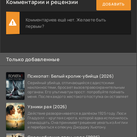
Комментарии и рецензии
ДОБАВИТЬ
Комментариев ещё нет. Желаете быть
первым?
Только добавленные
Психопат: Белый кролик-убийца (2026)
Серийный убийца, отличающийся садистскими
наклонностями, бросает вызов правоохранительным
органам. Его ультиматум прост: попробуйте поймать
меня. После каждого жестокого поступка он оставляет
Узники рая (2026)
Действие разворачивается в далёком 1925 году. Люси
Гладуэлл — круглая сирота, которой едва исполнилось
семнадцать. Она принимает решение уехать из Англии
и перебраться к опекуну Джорджу Хьютону.