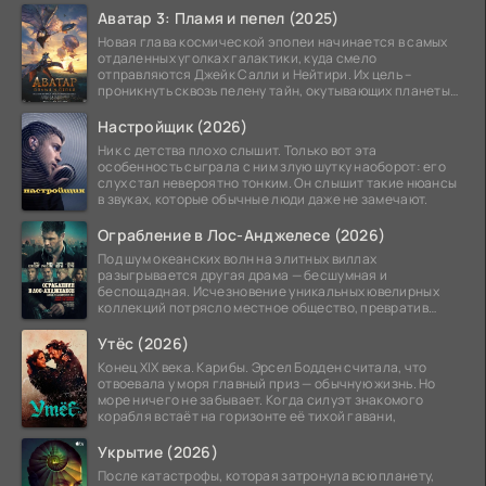
Аватар 3: Пламя и пепел (2025)
Новая глава космической эпопеи начинается в самых
отдаленных уголках галактики, куда смело
отправляются Джейк Салли и Нейтири. Их цель –
проникнуть сквозь пелену тайн, окутывающих планеты
системы
Настройщик (2026)
Ник с детства плохо слышит. Только вот эта
особенность сыграла с ним злую шутку наоборот: его
слух стал невероятно тонким. Он слышит такие нюансы
в звуках, которые обычные люди даже не замечают.
Ограбление в Лос-Анджелесе (2026)
Под шум океанских волн на элитных виллах
разыгрывается другая драма — бесшумная и
беспощадная. Исчезновение уникальных ювелирных
коллекций потрясло местное общество, превратив
побережье из курорта в
Утёс (2026)
Конец XIX века. Карибы. Эрсел Бодден считала, что
отвоевала у моря главный приз — обычную жизнь. Но
море ничего не забывает. Когда силуэт знакомого
корабля встаёт на горизонте её тихой гавани,
Укрытие (2026)
После катастрофы, которая затронула всю планету,