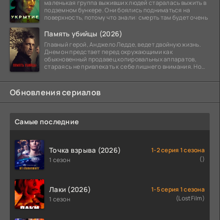
маленькая группа выживших людей старалась выжить в
подземном бункере. Они боялись подниматься на
поверхность, потому что знали: смерть там будет очень
Память убийцы (2026)
Главный герой, Анджело Ледде, ведет двойную жизнь.
Днем он предстает перед окружающими как
обыкновенный продавец копировальных аппаратов,
стараясь не привлекать к себе лишнего внимания. Но
когда
Обновления сериалов
Самые последние
Точка взрыва (2026)
1-2 серия 1 сезона
()
1 сезон
Лаки (2026)
1-5 серия 1 сезона
(LostFilm)
1 сезон