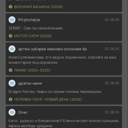
ВОЕННАЯ МАШИНА (2026)
POijhchdjsk
04.08.26
123987, Сам ты немой/немая.
МОТОР СИТИ (2026)
артем зубарев иваново сосновая 9а
03.08.26
Алия Сулейменова, это верно подмечено. спасибо за ваш
коментарий под сериалом
ЛИХИЕ (2024-2025)
драгон мани
02.08.26
Dragon Money твари со своим гнилым переводом.
ЧЕЛОВЕК-ПАУК: НОВЫЙ ДЕНЬ (2026)
Олег
02.08.26
Катя, дура ох и блювотина!!! Елена негретосина страшила,
Афина вообще уродина