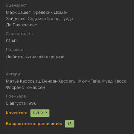
Сценарист:
Марк Башет, Фредерик Дюма-
Зайделья, Седомир Колар, Гуидо
Де Лаурентиис
Сколько идёт:
01:40
Перевод:
Любительский одноголосый
Актёры:
Матьё Кассовиц, Венсан Кассель, Жюли Гайе, Фуед Насса,
Флоранс Томассен
Премьера:
5 августа 1998
Качество:
DVDRIP
Возрастное ограничение:
18