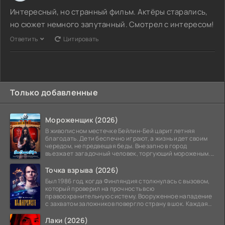
Интересный, но странный фильм. Актёры старались,
но сюжет немного запутанный. Смотрел с интересом!
Ответить
Цитировать
Только добавленные
Мороженщик (2026)
В живописном местечке Бейлин-Бей царит летняя
благодать. Дети беспечно играют, а жизнь идет своим
чередом, не предвещая беды. Внезапно в город
въезжает загадочный человек, торгующий мороженым.
Его
Точка взрыва (2026)
Был 1986 год, когда Финляндия столкнулась с вызовом,
который проверил на прочность всю
правоохранительную систему. Вооруженное нападение
с захватом заложников повергло страну в шок. Каждая
минута той
Лаки (2026)