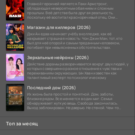
Главной героиней является Лаки Армстронг,
обладающая невероятным обаянием и сложным
прошлым. В её детстве была другая реальность,
поскольку её воспитал красноречивый отец. Они
постоянно перемещались,
Магазин для киллеров (2026)
Джи Ан едва начинает учёбу в колледже, как её
накрывает страшная новость: Чон Джин Ман, тот, кто
был для неё опорой и самым преданным человеком,
погибает при невыясненных обстоятельствах.
Зеркальные нейроны (2026)
Действие дорамы разворачивается вокруг двух людей, у
которых совершенно разное отношение к чувствам и
переживаниям окружающих. Ын Хван известен как
талантливый эксперт по психологическому
Последний дом (2026)
Их жизнь была простой и понятной. Дом, заботы,
близкие рядом. Все меняется в один миг. Семья
обнаруживает жуткую вещь. Свобода закончилась.
Выход заблокирован. Не дверью. Не стеной. Чем-то
невидимым.
Топ за месяц