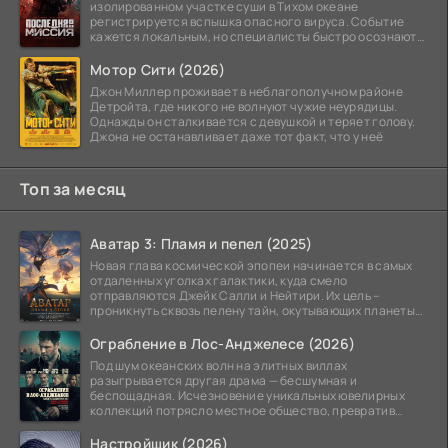
изолированном участке суши в Тихом океане
регистрируется вспышка опасного вируса. Событие
кажется локальным, но специалисты быстро осознают:
как только
Мотор Сити (2026)
Джон Миллер проживает в неблагополучном районе
Детройта, где никого не волнуют чужие неурядицы.
Однажды он сталкивается с девушкой и теряет голову.
Джона не останавливает даже тот факт, что у неё
Топ за месяц
Аватар 3: Пламя и пепел (2025)
Новая глава космической эпопеи начинается в самых
отдаленных уголках галактики, куда смело
отправляются Джейк Салли и Нейтири. Их цель –
проникнуть сквозь пелену тайн, окутывающих планеты
системы
Ограбление в Лос-Анджелесе (2026)
Под шум океанских волн на элитных виллах
разыгрывается другая драма — бесшумная и
беспощадная. Исчезновение уникальных ювелирных
коллекций потрясло местное общество, превратив
побережье из курорта в
Настройщик (2026)