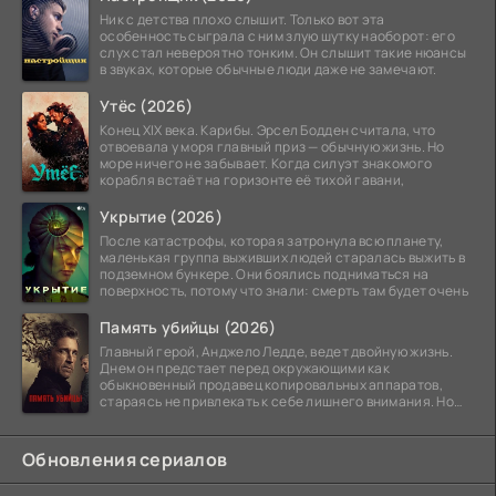
Ник с детства плохо слышит. Только вот эта
особенность сыграла с ним злую шутку наоборот: его
слух стал невероятно тонким. Он слышит такие нюансы
в звуках, которые обычные люди даже не замечают.
Утёс (2026)
Конец XIX века. Карибы. Эрсел Бодден считала, что
отвоевала у моря главный приз — обычную жизнь. Но
море ничего не забывает. Когда силуэт знакомого
корабля встаёт на горизонте её тихой гавани,
Укрытие (2026)
После катастрофы, которая затронула всю планету,
маленькая группа выживших людей старалась выжить в
подземном бункере. Они боялись подниматься на
поверхность, потому что знали: смерть там будет очень
Память убийцы (2026)
Главный герой, Анджело Ледде, ведет двойную жизнь.
Днем он предстает перед окружающими как
обыкновенный продавец копировальных аппаратов,
стараясь не привлекать к себе лишнего внимания. Но
когда
Обновления сериалов