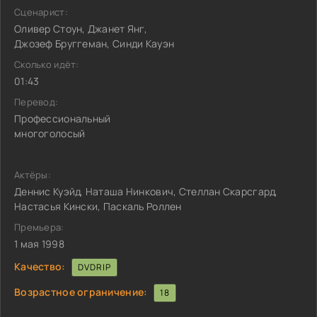
Сценарист:
Оливер Стоун, Джанет Янг,
Джозеф Бруггеман, Синди Кауэн
Сколько идёт:
01:43
Перевод:
Профессиональный
многоголосый
Актёры:
Деннис Куэйд, Наташа Нинкович, Стеллан Скарсгард,
Настасья Кински, Паскаль Роллен
Премьера:
1 мая 1998
Качество:
DVDRIP
Возрастное ограничение:
18