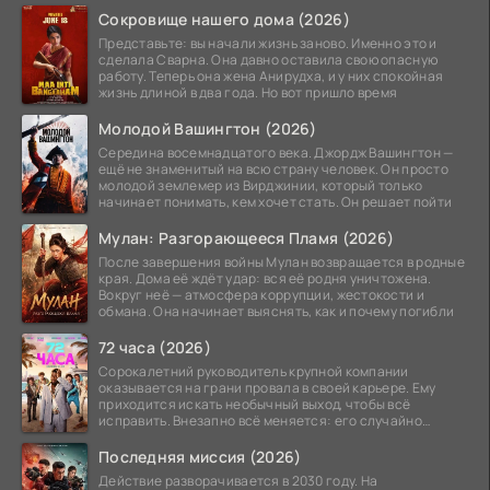
Сокровище нашего дома (2026)
Представьте: вы начали жизнь заново. Именно это и
сделала Сварна. Она давно оставила свою опасную
работу. Теперь она жена Анирудха, и у них спокойная
жизнь длиной в два года. Но вот пришло время
Молодой Вашингтон (2026)
Середина восемнадцатого века. Джордж Вашингтон —
ещё не знаменитый на всю страну человек. Он просто
молодой землемер из Вирджинии, который только
начинает понимать, кем хочет стать. Он решает пойти
Мулан: Разгорающееся Пламя (2026)
После завершения войны Мулан возвращается в родные
края. Дома её ждёт удар: вся её родня уничтожена.
Вокруг неё — атмосфера коррупции, жестокости и
обмана. Она начинает выяснять, как и почему погибли
72 часа (2026)
Сорокалетний руководитель крупной компании
оказывается на грани провала в своей карьере. Ему
приходится искать необычный выход, чтобы всё
исправить. Внезапно всё меняется: его случайно
добавляют в
Последняя миссия (2026)
Действие разворачивается в 2030 году. На