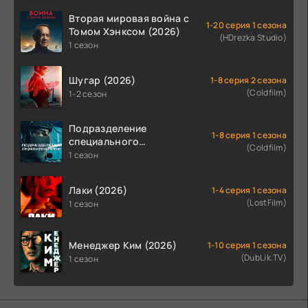
Вторая мировая война с
1-20 серия 1 сезона
Томом Хэнксом (2026)
(HDrezka Studio)
1 сезон
Шугар (2026)
1-8 серия 2 сезона
(Coldfilm)
1-2 сезон
Подразделение
1-8 серия 1 сезона
специального
(Coldfilm)
назначения (2026)
1 сезон
Лаки (2026)
1-4 серия 1 сезона
(LostFilm)
1 сезон
Менеджер Ким (2026)
1-10 серия 1 сезона
(DubLik.TV)
1 сезон