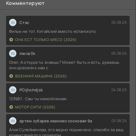
Комментируют
Стас
05.08.26
Фильм не тот. Китайский вместо испанского.
ОНА ЕСТ ТОЛЬКО МЯСО (2026)
merar3k
05.08.26
Олег, А откуда ты знаешь? Может быть и есть, думаешь
они доехали к нам с
ВОЕННАЯ МАШИНА (2026)
POijhchdjsk
04.08.26
123987, Сам ты немой/немая.
МОТОР СИТИ (2026)
артем зубарев иваново сосновая 9а
03.08.26
Алия Сулейменова, это верно подмечено. спасибо за ваш
коментарий под сериалом