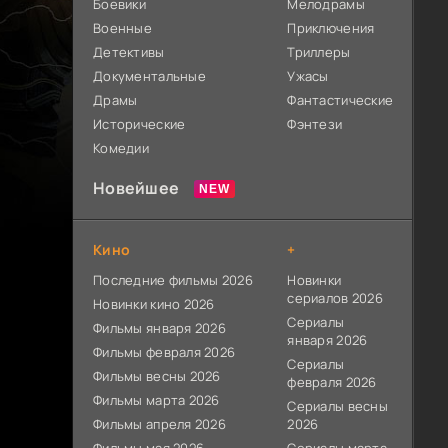
Боевики
Мелодрамы
Военные
Приключения
Детективы
Триллеры
Документальные
Ужасы
Драмы
Фантастические
Исторические
Фэнтези
Комедии
Новейшее
Кино
+
Последние фильмы 2026
Новинки
сериалов 2026
Новинки кино 2026
Сериалы
Фильмы января 2026
января 2026
Фильмы февраля 2026
Сериалы
Фильмы весны 2026
февраля 2026
Фильмы марта 2026
Сериалы весны
Фильмы апреля 2026
2026