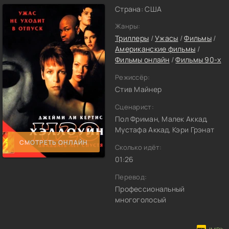
Страна: США
Жанры:
Триллеры
/
Ужасы
/
Фильмы
/
Американские фильмы
/
Фильмы онлайн
/
Фильмы 90-х
Режиссёр:
Стив Майнер
Сценарист:
Пол Фриман, Малек Аккад,
Мустафа Аккад, Кэри Грэнат
СМОТРЕТЬ ОНЛАЙН
Сколько идёт:
01:26
Перевод:
Профессиональный
многоголосый