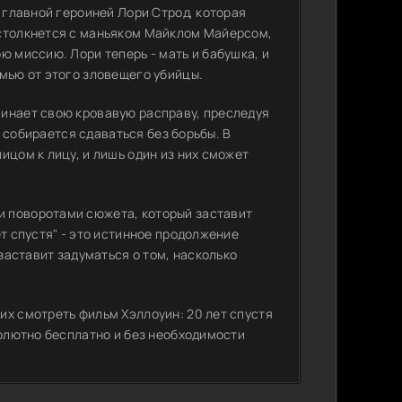
с главной героиней Лори Строд, которая
 столкнется с маньяком Майклом Майерсом,
ю миссию. Лори теперь - мать и бабушка, и
емью от этого зловещего убийцы.
чинает свою кровавую расправу, преследуя
не собирается сдаваться без борьбы. В
ицом к лицу, и лишь один из них сможет
 поворотами сюжета, который заставит
т спустя" - это истинное продолжение
 заставит задуматься о том, насколько
их смотреть фильм Хэллоуин: 20 лет спустя
солютно бесплатно и без необходимости