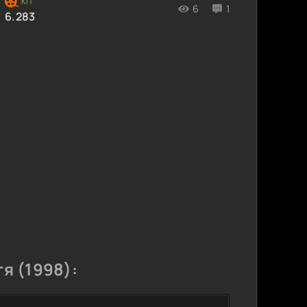
6
1
6.283
я (1998):