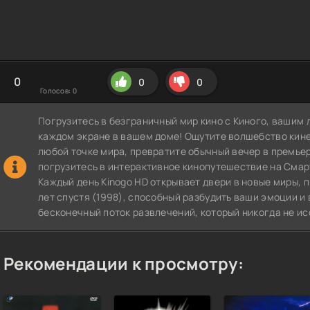
0
0
0
Голосов:
0
Погрузитесь в безграничный мир кино с Киного, вашим 
каждом экране в вашем доме! Ощутите волшебство кин
любой точке мира, превратите обычный вечер в премье
погрузитесь в интерактивное кинопутешествие на СмартТВ
Каждый день Kinogo HD открывает двери в новые миры, 
лет спустя (1998), способный разбудить ваши эмоции и 
бесконечный поток развлечений, который никогда не ис
Рекомендации к просмотру: