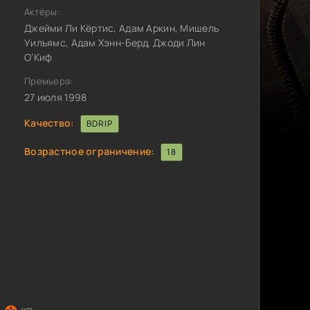
Актёры:
Джейми Ли Кёртис, Адам Аркин, Мишель
Уильямс, Адам Хэнн-Берд, Джоди Лин
О’Киф
Премьера:
27 июля 1998
Качество:
BDRIP
Возрастное ограничение:
18