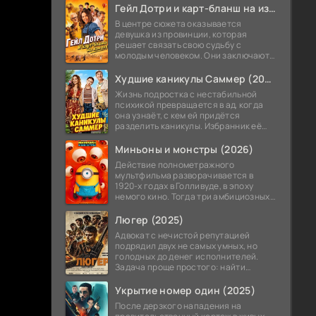
теперь приходится впервые стать
Гейл Дотри и карт-бланш на измену (2026)
В центре сюжета оказывается
девушка из провинции, которая
решает связать свою судьбу с
молодым человеком. Они заключают
необычное соглашение,
позволяющее ему в любой момент
Худшие каникулы Саммер (2026)
получить от нее прощение
Жизнь подростка с нестабильной
психикой превращается в ад, когда
она узнаёт, с кем ей придётся
разделить каникулы. Избранник её
мамы — не просто чужой дядька, а её
же учитель, а точнее завуч школы.
Миньоны и монстры (2026)
Действие полнометражного
мультфильма разворачивается в
1920-х годах в Голливуде, в эпоху
немого кино. Тогда три амбициозных
миньона решают покорить Голливуд и
снять собственный блокбастер о
Люгер (2025)
монстрах.
Адвокат с нечистой репутацией
подрядил двух не самых умных, но
голодных до денег исполнителей.
Задача проще простого: найти
украденный автомобиль. Мужики
потирают руки — это же лёгкие бабки!
Укрытие номер один (2025)
После дерзкого нападения на