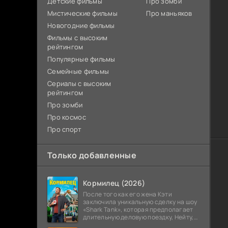
Детские фильмы
Про зомби
Мистические фильмы
Про маньяков
Новогодние фильмы
Фильмы с высоким
рейтингом
Популярные фильмы
Семейные фильмы
Сериалы с высоким
рейтингом
Про зомби
Про космос
Про спорт
Только добавленные
Кормилец (2026)
После того как его жена Кэти
заключила уникальную сделку на шоу
«Shark Tank», которая предполагает
длительную деловую поездку, Нейту,
всю жизнь обеспечивавшему семью,