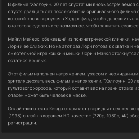
В фильме "Хэллоуин: 20 лет спустя" мы вновь встречаемся 
спустя двадцать лет после событий оригинального фильма
который вновь вернулся в Хэддонфилд, чтобы довершить сво
она готова сделать все возможное, чтобы защитить свою с
Майкл Майерс, сбежавший из психиатрической клиники, на
Лори и ее близких. Но на этот раз Лори готова к схватке и 
смертельной игре кошки и мышки Лори и Майкл столкнутся л
остаться в живых.
Этот фильм наполнен напряжением, ужасом и неожиданными
зрителя держать весь фильм в напряжении. "Хэллоуин: 20 ле
культового хоррора, который оставит вас на грани страха и
опасен может быть человек в маске.
Онлайн-кинотеатр Kinogo открывает двери для всех желающ
(1998) онлайн в хорошем HD-качестве (720p, 1080p, 4K) аб
регистрации.