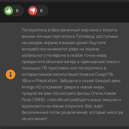
0
0
Погрузитесь в безграничный мир кино с Киного,
вашим личным порталом в Голливуд, доступным
на каждом экране в вашем доме! Ощутите
волшебство кинематографа на экране
мобильного телефона в любой точке мира,
превратите обычный вечер в премьерный показ с
помощью ТВ-приставки или погрузитесь в
интерактивное кинопутешествие на СмартТВ,
XBox и Playstation. Забудьте о скуке! Каждый день
Kinogo HD открывает двери в новые миры,
предлагая вам посмотреть фильм Отель Новая
Роза (1998), способный разбудить ваши эмоции и
вдохновить на новые открытия. Вас ждет
бесконечный поток развлечений, который никогда
не иссякнет!