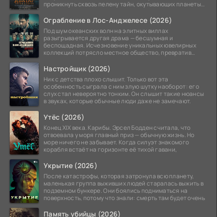
проникнуть сквозь пелену тайн, окутывающих планеты
системы
Ограбление в Лос-Анджелесе (2026)
Под шум океанских волн на элитных виллах
разыгрывается другая драма — бесшумная и
беспощадная. Исчезновение уникальных ювелирных
коллекций потрясло местное общество, превратив
побережье из курорта в
Настройщик (2026)
Ник с детства плохо слышит. Только вот эта
особенность сыграла с ним злую шутку наоборот: его
слух стал невероятно тонким. Он слышит такие нюансы
в звуках, которые обычные люди даже не замечают.
Утёс (2026)
Конец XIX века. Карибы. Эрсел Бодден считала, что
отвоевала у моря главный приз — обычную жизнь. Но
море ничего не забывает. Когда силуэт знакомого
корабля встаёт на горизонте её тихой гавани,
Укрытие (2026)
После катастрофы, которая затронула всю планету,
маленькая группа выживших людей старалась выжить в
подземном бункере. Они боялись подниматься на
поверхность, потому что знали: смерть там будет очень
Память убийцы (2026)