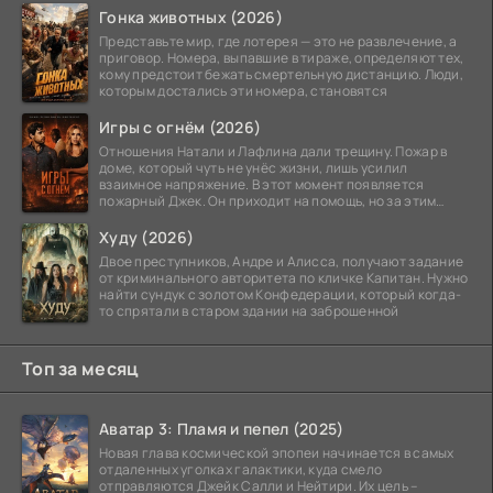
Гонка животных (2026)
Представьте мир, где лотерея — это не развлечение, а
приговор. Номера, выпавшие в тираже, определяют тех,
кому предстоит бежать смертельную дистанцию. Люди,
которым достались эти номера, становятся
Игры с огнём (2026)
Отношения Натали и Лафлина дали трещину. Пожар в
доме, который чуть не унёс жизни, лишь усилил
взаимное напряжение. В этот момент появляется
пожарный Джек. Он приходит на помощь, но за этим
стоит его
Худу (2026)
Двое преступников, Андре и Алисса, получают задание
от криминального авторитета по кличке Капитан. Нужно
найти сундук с золотом Конфедерации, который когда-
то спрятали в старом здании на заброшенной
Топ за месяц
Аватар 3: Пламя и пепел (2025)
Новая глава космической эпопеи начинается в самых
отдаленных уголках галактики, куда смело
отправляются Джейк Салли и Нейтири. Их цель –