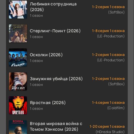
Любимая сотрудница
1-2 серия 1 сезона
(2026)
(SoftBox)
1 сезон
Стерлинг-Поинт (2026)
1-8 серия 1 сезона
(LE-Production)
1 сезон
Осколки (2026)
1-2 серия 1 сезона
(LE-Production)
1 сезон
Замужняя убийца (2026)
1-2 серия 1 сезона
(SoftBox)
1 сезон
Яростная (2026)
1-4 серия 1 сезона
(Coldfilm)
1 сезон
Вторая мировая война с
1-20 серия 1 сезона
Томом Хэнксом (2026)
(HDrezka Studio)