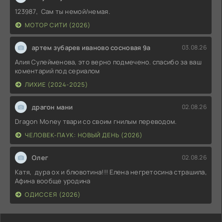
123987, Сам ты немой/немая.
МОТОР СИТИ (2026)
артем зубарев иваново сосновая 9а
03.08.26
Алия Сулейменова, это верно подмечено. спасибо за ваш
коментарий под сериалом
ЛИХИЕ (2024-2025)
драгон мани
02.08.26
Dragon Money твари со своим гнилым переводом.
ЧЕЛОВЕК-ПАУК: НОВЫЙ ДЕНЬ (2026)
Олег
02.08.26
Катя, дура ох и блювотина!!! Елена негретосина страшила,
Афина вообще уродина
ОДИССЕЯ (2026)