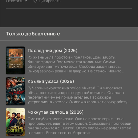
Ответить
Цитировать
Только добавленные
Последний дом (2026)
Их жизнь была простой и понятной. Дом, заботы,
близкие рядом. Все меняется в один миг. Семья
обнаруживает жуткую вещь. Свобода закончилась.
Выход заблокирован. Не дверью. Не стеной. Чем-то
невидимым.
Крылья ужаса (2026)
Гу Чаоян находится на рейсе в Китай. Он выполняет
обязанности офицера воздушной полиции. Сначала
перелет ничем не примечателен. Пассажиры
устроились в креслах. Экипаж выполняет свою работу.
Лайнер
Чокнутая святоша (2026)
Ома глубоко религиозна. Она не просто верит — она
проповедует, ищет в этом смысл. Однажды на проповеди
она знакомится с Эмекой. Этот человек не разделяет её
взглядов. Более того, он борется с