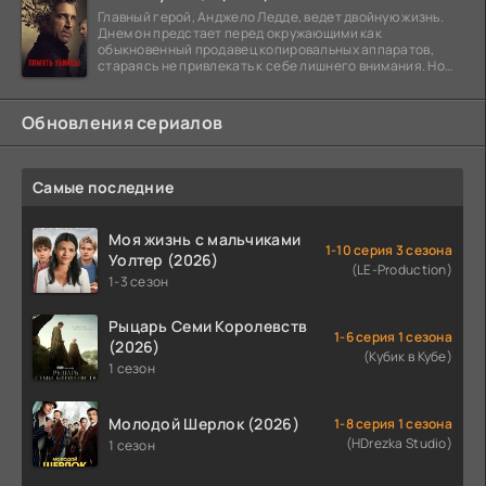
Главный герой, Анджело Ледде, ведет двойную жизнь.
Днем он предстает перед окружающими как
обыкновенный продавец копировальных аппаратов,
стараясь не привлекать к себе лишнего внимания. Но
когда
Обновления сериалов
Самые последние
Моя жизнь с мальчиками
1-10 серия 3 сезона
Уолтер (2026)
(LE-Production)
1-3 сезон
Рыцарь Семи Королевств
1-6 серия 1 сезона
(2026)
(Кубик в Кубе)
1 сезон
Молодой Шерлок (2026)
1-8 серия 1 сезона
(HDrezka Studio)
1 сезон