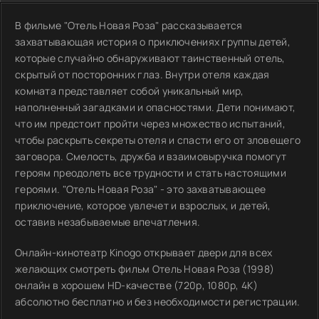
В фильме "Отель Новая Роза" рассказывается
захватывающая история о приключениях группы детей,
которые случайно обнаруживают таинственный отель,
скрытый от посторонних глаз. Внутри отеля каждая
комната представляет собой уникальный мир,
наполненный загадками и опасностями. Дети понимают,
что им предстоит пройти через множество испытаний,
чтобы раскрыть секреты отеля и спасти его от зловещего
заговора. Смелость, дружба и взаимовыручка помогут
героям преодолеть все трудности и стать настоящими
героями. "Отель Новая Роза" - это захватывающее
приключение, которое увлечет и взрослых, и детей,
оставив незабываемые впечатления.
Онлайн-кинотеатр Kinogo открывает двери для всех
желающих смотреть фильм Отель Новая Роза (1998)
онлайн в хорошем HD-качестве (720p, 1080p, 4K)
абсолютно бесплатно и без необходимости регистрации.