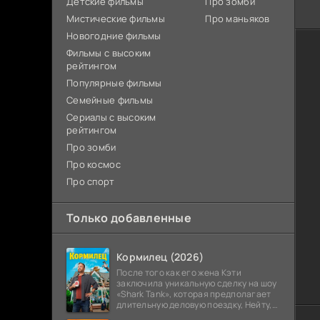
Детские фильмы
Про зомби
Мистические фильмы
Про маньяков
Новогодние фильмы
Фильмы с высоким
рейтингом
Популярные фильмы
Семейные фильмы
Сериалы с высоким
рейтингом
Про зомби
Про космос
Про спорт
Только добавленные
Кормилец (2026)
После того как его жена Кэти
заключила уникальную сделку на шоу
«Shark Tank», которая предполагает
длительную деловую поездку, Нейту,
всю жизнь обеспечивавшему семью,