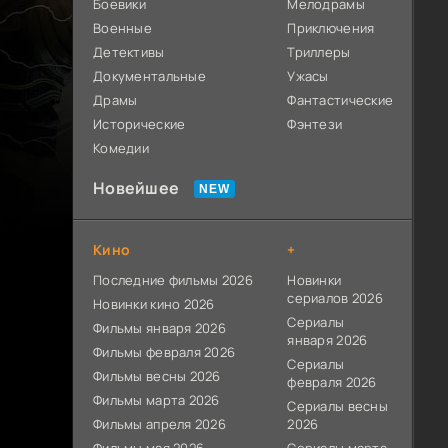
Боевики
Мелодрамы
Военные
Приключения
Детективы
Триллеры
Документальные
Ужасы
Драмы
Фантастические
Исторические
Фэнтези
Комедии
Новейшее
Кино
+
Последние фильмы 2026
Новинки
сериалов 2026
Новинки кино 2026
Сериалы
Фильмы января 2026
января 2026
Фильмы февраля 2026
Сериалы
Фильмы весны 2026
февраля 2026
Фильмы марта 2026
Сериалы весны
Фильмы апреля 2026
2026