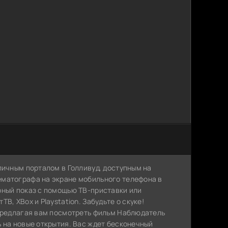
личным порталом в Голливуд, доступным на
ематографа на экране мобильного телефона в
рный показ с помощью ТВ-приставки или
, XBox и Playstation. Забудьте о скуке!
 предлагая вам посмотреть фильм Наблюдатель
 на новые открытия. Вас ждет бесконечный