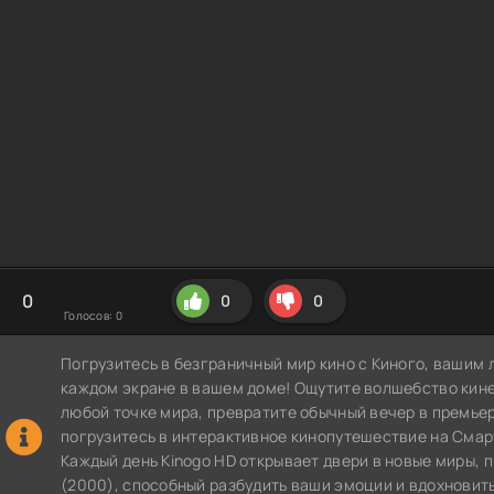
0
0
0
Голосов:
0
Погрузитесь в безграничный мир кино с Киного, вашим 
каждом экране в вашем доме! Ощутите волшебство кин
любой точке мира, превратите обычный вечер в премье
погрузитесь в интерактивное кинопутешествие на СмартТВ
Каждый день Kinogo HD открывает двери в новые миры,
(2000), способный разбудить ваши эмоции и вдохновить