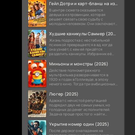
теперь приходится впервые стать
Гейл Дотри и карт-бланш на измену (2026)
В центре сюжета оказывается
девушка из провинции, которая
решает связать свою судьбу с
молодым человеком. Они заключают
необычное соглашение,
позволяющее ему в любой момент
Худшие каникулы Саммер (2026)
получить от нее прощение
Жизнь подростка с нестабильной
психикой превращается в ад, когда
она узнаёт, с кем ей придётся
разделить каникулы. Избранник её
мамы — не просто чужой дядька, а её
же учитель, а точнее завуч школы.
Миньоны и монстры (2026)
Действие полнометражного
мультфильма разворачивается в
1920-х годах в Голливуде, в эпоху
немого кино. Тогда три амбициозных
миньона решают покорить Голливуд и
снять собственный блокбастер о
Люгер (2025)
монстрах.
Адвокат с нечистой репутацией
подрядил двух не самых умных, но
голодных до денег исполнителей.
Задача проще простого: найти
украденный автомобиль. Мужики
потирают руки — это же лёгкие бабки!
Укрытие номер один (2025)
После дерзкого нападения на