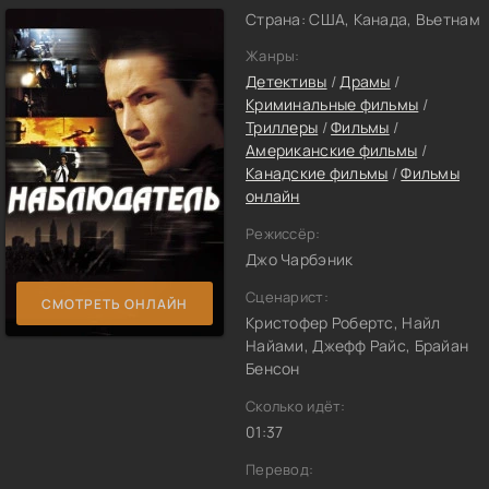
Страна: США, Канада, Вьетнам
Жанры:
Детективы
/
Драмы
/
Криминальные фильмы
/
Триллеры
/
Фильмы
/
Американские фильмы
/
Канадские фильмы
/
Фильмы
онлайн
Режиссёр:
Джо Чарбэник
Сценарист:
СМОТРЕТЬ ОНЛАЙН
Кристофер Робертс, Найл
Найами, Джефф Райс, Брайан
Бенсон
Сколько идёт:
01:37
Перевод: