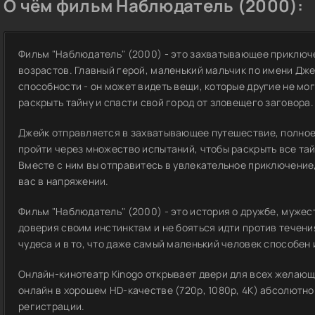
О чём фильм Наблюдатель (2000):
Фильм "Наблюдатель" (2000) - это захватывающее приключе
возрастов. Главный герой, маленький мальчик по имени Дж
способности - он может видеть вещи, которые другие не мо
раскрыть тайну и спасти свой город от зловещего заговора.
Джейк отправляется в захватывающее путешествие, полное 
пройти через множество испытаний, чтобы раскрыть все тай
Вместе с ним вы отправитесь в увлекательное приключение
вас в напряжении.
Фильм "Наблюдатель" (2000) - это история о дружбе, мужест
доверия своим инстинктам и не бояться идти против течени
чудеса и в то, что даже самый маленький человек способен
Онлайн-кинотеатр Kinogo открывает двери для всех желаю
онлайн в хорошем HD-качестве (720p, 1080p, 4K) абсолютно
регистрации.