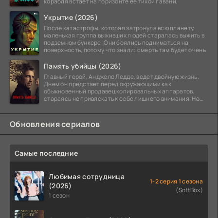
корабля встаёт на горизонте её тихой гавани,
Укрытие (2026)
После катастрофы, которая затронула всю планету,
маленькая группа выживших людей старалась выжить в
подземном бункере. Они боялись подниматься на
поверхность, потому что знали: смерть там будет очень
Память убийцы (2026)
Главный герой, Анджело Ледде, ведет двойную жизнь.
Днем он предстает перед окружающими как
обыкновенный продавец копировальных аппаратов,
стараясь не привлекать к себе лишнего внимания. Но
когда
Обновления сериалов
Самые последние
Любимая сотрудница
1-2 серия 1 сезона
(2026)
(SoftBox)
1 сезон