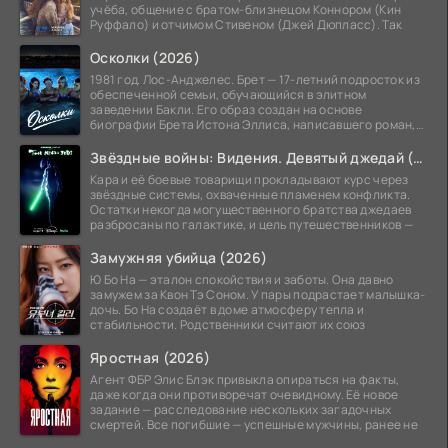
учёба, общение с братом-близнецом Коннором (Кин
Руффало) и отчимом Стивеном (Джей Дюпласс). Так
Осколки (2026)
1981 год. Лос-Анджелес. Брет — 17-летний подросток из
обеспеченной семьи, обучающийся в элитном
заведении Бакли. Его образ создан на основе
биографии Брета Истона Эллиса, написавшего роман,
лёгший в
Звёздные войны: Видения. Девятый джедай (2026)
Кара и её боевые товарищи прокладывают курс через
звёздные системы, охваченные пламенем конфликта.
Остатки некогда могущественного братства джедаев
разбросаны по галактике, и цель путешественников —
Замужняя убийца (2026)
Ю Бо На — эталон спокойствия и заботы. Она давно
замужем за Квон Тэ Соном. У пары подрастает малышка-
дочь. Бо На создаёт в доме атмосферу тепла и
стабильности. Родственники считают их союз
Яростная (2026)
Агент ФБР Элис Блэк привыкла опираться на факты,
даже когда они противоречат очевидному. Её новое
задание — расследование нескольких загадочных
смертей. Все погибшие — успешные мужчины, ранее не