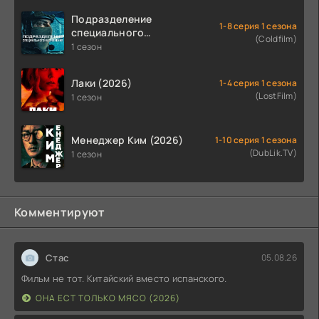
Подразделение
1-8 серия 1 сезона
специального
(Coldfilm)
назначения (2026)
1 сезон
Лаки (2026)
1-4 серия 1 сезона
(LostFilm)
1 сезон
Менеджер Ким (2026)
1-10 серия 1 сезона
(DubLik.TV)
1 сезон
Комментируют
Стас
05.08.26
Фильм не тот. Китайский вместо испанского.
ОНА ЕСТ ТОЛЬКО МЯСО (2026)