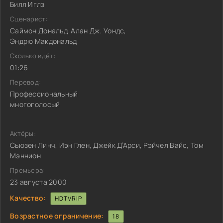
Билл Иглз
Сценарист:
Саймон Дональд, Алан Дж. Уондс,
Эндрю Макдональд
Сколько идёт:
01:26
Перевод:
Профессиональный
многоголосый
Актёры:
Сьюзен Линч, Иэн Глен, Джейк Д’Арси, Рэйчел Вайс, Том
Мэннион
Премьера:
23 августа 2000
Качество:
HDTVRIP
Возрастное ограничение:
18