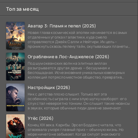
Топ за месяц
Аватар 3: Пламя и пепел (2025)
Новая глава космической эпопеи начинается в самых
отдаленных уголках галактики, куда смело
отправляются Джейк Салли и Нейтири. Их цель –
проникнуть сквозь пелену тайн, окутывающих планеты
системы
Ограбление в Лос-Анджелесе (2026)
Под шум океанских волн на элитных виллах
разыгрывается другая драма — бесшумная и
беспощадная. Исчезновение уникальных ювелирных
коллекций потрясло местное общество, превратив
побережье из курорта в
Настройщик (2026)
Ник с детства плохо слышит. Только вот эта
особенность сыграла с ним злую шутку наоборот: его
слух стал невероятно тонким. Он слышит такие нюансы
в звуках, которые обычные люди даже не замечают.
Утёс (2026)
Конец XIX века. Карибы. Эрсел Бодден считала, что
отвоевала у моря главный приз — обычную жизнь. Но
море ничего не забывает. Когда силуэт знакомого