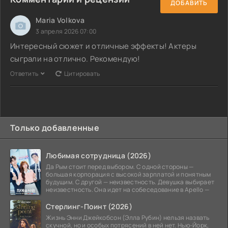
ДОБАВИТЬ
Maria Volkova
3 апреля 2026 07:00
Интересный сюжет и отличные эффекты! Актеры
сыграли на отлично. Рекомендую!
Ответить
Цитировать
Только добавленные
Любимая сотрудница (2026)
Да Рым стоит перед выбором. С одной стороны —
большая корпорация с высокой зарплатой и понятным
будущим. С другой — неизвестность. Девушка выбирает
неизвестность. Она идет на собеседование в Apello —
Стерлинг-Поинт (2026)
Жизнь Энни Джейкобсон (Элла Рубин) нельзя назвать
скучной, но и особых потрясений в ней нет. Нью-Йорк,