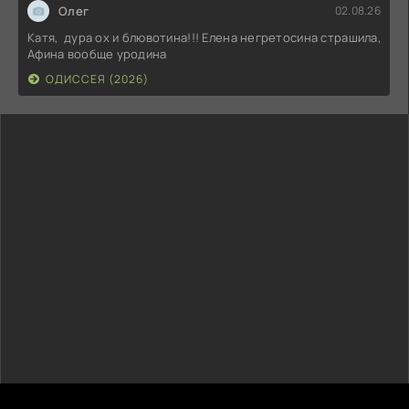
Олег
02.08.26
Катя, дура ох и блювотина!!! Елена негретосина страшила,
Афина вообще уродина
ОДИССЕЯ (2026)