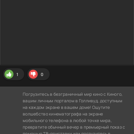
1
0
Погрузитесь в безграничный мир кино с Киного,
вашим личным порталом в Голливуд, доступным
на каждом экране в вашем доме! Ощутите
волшебство кинематографа на экране
мобильного телефона в любой точке мира,
превратите обычный вечер в премьерный показ с
помощью ТВ-приставки или погрузитесь в