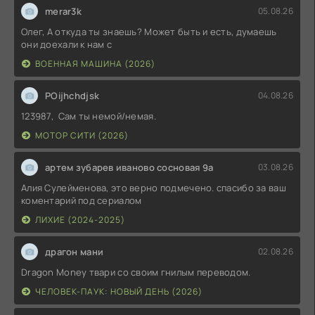
merar3k
05.08.26
Олег, А откуда ты знаешь? Может быть и есть, думаешь
они доехали к нам с
ВОЕННАЯ МАШИНА (2026)
POijhchdjsk
04.08.26
123987, Сам ты немой/немая.
МОТОР СИТИ (2026)
артем зубарев иваново сосновая 9а
03.08.26
Алия Сулейменова, это верно подмечено. спасибо за ваш
коментарий под сериалом
ЛИХИЕ (2024-2025)
драгон мани
02.08.26
Dragon Money твари со своим гнилым переводом.
ЧЕЛОВЕК-ПАУК: НОВЫЙ ДЕНЬ (2026)