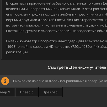
Вторая часть приключений забавного мальчика по имени Де
шалостями и невероятными приключениями. В этот раз Денн
его любимая игрушка похищена злобными преступниками. Но
верными друзьями и собакой Расти, Деннис отправляется на
встретятся опасности, испытания и смешные ситуации, но Д
настоящая дружба и смелость способны преодолеть любые 
Онлайн-кинотеатр Kinogo открывает двери для всех желаю
(1998) онлайн в хорошем HD-качестве (720p, 1080p, 4K) аб
регистрации.
Смотреть Дэннис-мучитель 
Выбирайте из списка любой понравившийся плеер (како
леер 2
Плеер 3
Трейлер