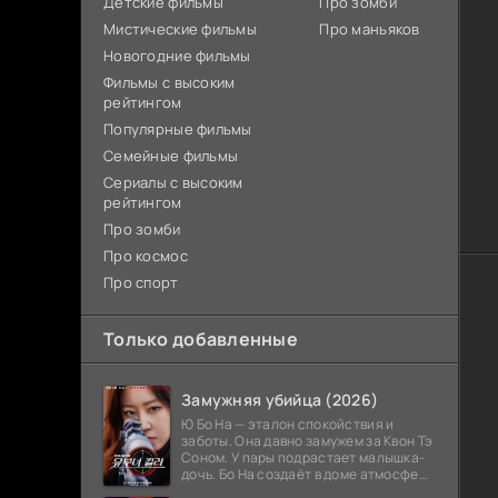
Детские фильмы
Про зомби
Мистические фильмы
Про маньяков
Новогодние фильмы
Фильмы с высоким
рейтингом
Популярные фильмы
Семейные фильмы
Сериалы с высоким
рейтингом
Про зомби
Про космос
Про спорт
Только добавленные
Замужняя убийца (2026)
Ю Бо На — эталон спокойствия и
заботы. Она давно замужем за Квон Тэ
Соном. У пары подрастает малышка-
дочь. Бо На создаёт в доме атмосферу
тепла и стабильности. Родственники