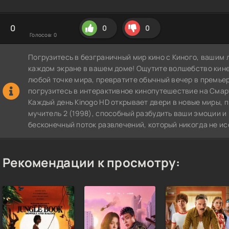
0
0
0
Голосов:
0
Погрузитесь в безграничный мир кино с Киного, вашим 
каждом экране в вашем доме! Ощутите волшебство кин
любой точке мира, превратите обычный вечер в премье
погрузитесь в интерактивное кинопутешествие на СмартТВ
Каждый день Kinogo HD открывает двери в новые миры,
мучитель 2 (1998), способный разбудить ваши эмоции и
бесконечный поток развлечений, который никогда не ис
Рекомендации к просмотру: