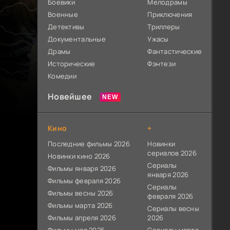
Боевики
Мелодрамы
Военные
Приключения
Детективы
Триллеры
Документальные
Ужасы
Драмы
Фантастические
Исторические
Фэнтези
Комедии
Новейшее
Кино
+
Последние фильмы 2026
Новинки
сериалов 2026
Новинки кино 2026
Сериалы
Фильмы января 2026
января 2026
Фильмы февраля 2026
Сериалы
Фильмы весны 2026
февраля 2026
Фильмы марта 2026
Сериалы весны
Фильмы апреля 2026
2026