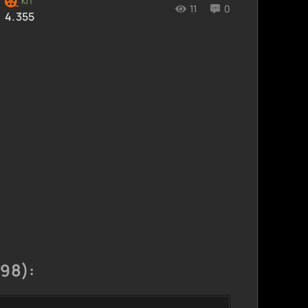
11
0
4.355
98):