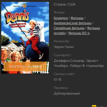
Страна: США
Жанры:
Комедии
/
Фильмы
/
Американские фильмы
/
Семейные фильмы
/
Фильмы
онлайн
/
Фильмы 90-х
Режиссёр:
Чарли Гэнис
Сценарист:
Джеффри Сильвер, Эрнест
Чэмберс, Роберт Ф. Ньюмайер
СМОТРЕТЬ ОНЛАЙН
Сколько идёт:
01:15
Перевод:
Дублированный