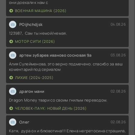
они доехали к нам с
ВОЕННАЯ МАШИНА (2026)
POijhchdjsk
04.08.26
123987, Сам ты немой/немая.
МОТОР СИТИ (2026)
артем зубарев иваново сосновая 9а
03.08.26
Алия Сулейменова, это верно подмечено. спасибо за ваш
коментарий под сериалом
ЛИХИЕ (2024-2025)
драгон мани
02.08.26
Dragon Money твари со своим гнилым переводом.
ЧЕЛОВЕК-ПАУК: НОВЫЙ ДЕНЬ (2026)
Олег
02.08.26
Катя, дура ох и блювотина!!! Елена негретосина страшила,