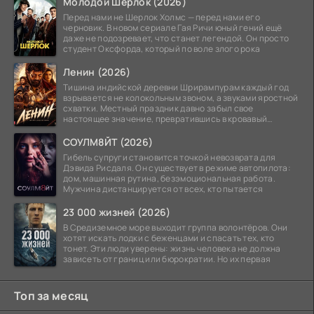
Молодой Шерлок (2026)
Перед нами не Шерлок Холмс — перед нами его
черновик. В новом сериале Гая Ричи юный гений ещё
даже не подозревает, что станет легендой. Он просто
студент Оксфорда, который по воле злого рока
Ленин (2026)
Тишина индийской деревни Шрирампурам каждый год
взрывается не колокольным звоном, а звуками яростной
схватки. Местный праздник давно забыл свое
настоящее значение, превратившись в кровавый
ритуал.
СОУЛМ8ЙТ (2026)
Гибель супруги становится точкой невозврата для
Дэвида Рисдаля. Он существует в режиме автопилота:
дом, машинная рутина, безэмоциональная работа.
Мужчина дистанцируется от всех, кто пытается
23 000 жизней (2026)
В Средиземное море выходит группа волонтёров. Они
хотят искать лодки с беженцами и спасать тех, кто
тонет. Эти люди уверены: жизнь человека не должна
зависеть от границ или бюрократии. Но их первая
Топ за месяц