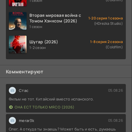
1 сезон
Вторая мировая война с
1-20 серия 1 сезона
Томом Хэнксом (2026)
(HDrezka Studio)
1 сезон
Шугар (2026)
1-8 серия 2 сезона
(Coldfilm)
1-2 сезон
Комментируют
Стас
05.08.26
Фильм не тот. Китайский вместо испанского.
ОНА ЕСТ ТОЛЬКО МЯСО (2026)
merar3k
05.08.26
Олег, А откуда ты знаешь? Может быть и есть, думаешь