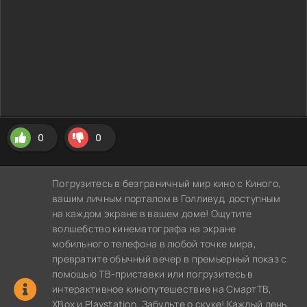
0
0
Погрузитесь в безграничный мир кино с Киного,
вашим личным порталом в Голливуд, доступным
на каждом экране в вашем доме! Ощутите
волшебство кинематографа на экране
мобильного телефона в любой точке мира,
превратите обычный вечер в премьерный показ с
помощью ТВ-приставки или погрузитесь в
интерактивное кинопутешествие на СмартТВ,
XBox и Playstation. Забудьте о скуке! Каждый день