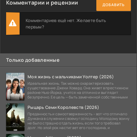
Комментарии и рецензии
ДОБАВИТЬ
Комментариев ещё нет. Желаете быть
первым?
Только добавленные
Моя жизнь с мальчиками Уолтер (2026)
Идеальная жизнь. Так можно охарактеризовать
существование Джеки Ховард. Она живет в престижном
районе Нью-Йорка, учится на отлично и выглядит
безупречно. Ее цель — быть замеченной собственными
Рыцарь Семи Королевств (2026)
Преданность и самоотверженность – вот что отличало
Дункана в служении своему господину. Молодому воину
не было страшно отдать жизнь, если того требовал
долг. Но злой рок настигает его господина, и