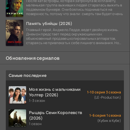
После катастрофы, которая затронула всю планету,
маленькая группа выживших людей старалась выжить в
подземном бункере. Они боялись подниматься на
поверхность, потому что знали: смерть там будет очень
Память убийцы (2026)
Главный герой, Анджело Ледде, ведет двойную жизнь.
Днем он предстает перед окружающими как
обыкновенный продавец копировальных аппаратов,
стараясь не привлекать к себе лишнего внимания. Но
когда
Обновления сериалов
Самые последние
Моя жизнь с мальчиками
1-10 серия 3 сезона
Уолтер (2026)
(LE-Production)
1-3 сезон
Рыцарь Семи Королевств
1-6 серия 1 сезона
(2026)
(Кубик в Кубе)
1 сезон