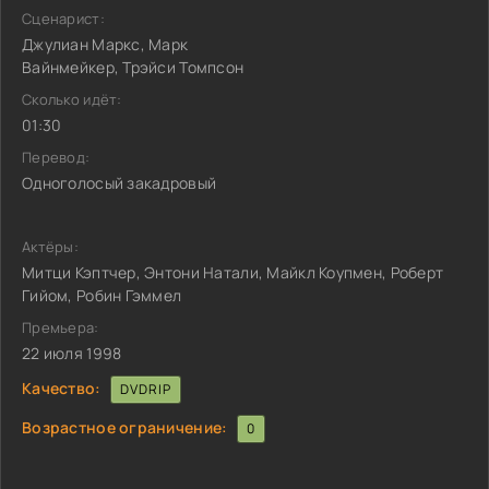
Сценарист:
Джулиан Маркс, Марк
Вайнмейкер, Трэйси Томпсон
Сколько идёт:
01:30
Перевод:
Одноголосый закадровый
Актёры:
Митци Кэптчер, Энтони Натали, Майкл Коупмен, Роберт
Гийом, Робин Гэммел
Премьера:
22 июля 1998
Качество:
DVDRIP
Возрастное ограничение:
0