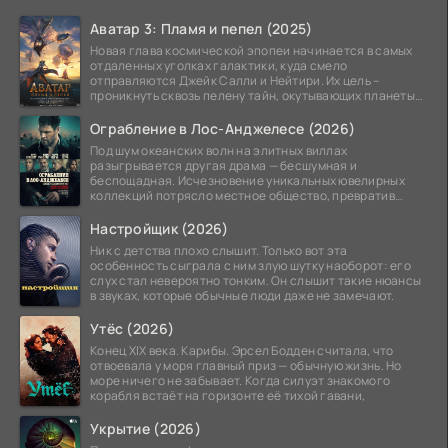
Аватар 3: Пламя и пепел (2025)
Новая глава космической эпопеи начинается в самых
отдаленных уголках галактики, куда смело
отправляются Джейк Салли и Нейтири. Их цель –
проникнуть сквозь пелену тайн, окутывающих планеты
системы
Ограбление в Лос-Анджелесе (2026)
Под шум океанских волн на элитных виллах
разыгрывается другая драма — бесшумная и
беспощадная. Исчезновение уникальных ювелирных
коллекций потрясло местное общество, превратив
побережье из курорта в
Настройщик (2026)
Ник с детства плохо слышит. Только вот эта
особенность сыграла с ним злую шутку наоборот: его
слух стал невероятно тонким. Он слышит такие нюансы
в звуках, которые обычные люди даже не замечают.
Утёс (2026)
Конец XIX века. Карибы. Эрсел Бодден считала, что
отвоевала у моря главный приз — обычную жизнь. Но
море ничего не забывает. Когда силуэт знакомого
корабля встаёт на горизонте её тихой гавани,
Укрытие (2026)