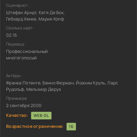
Сценарист:
Штефан Арндт, Катя Де Бок,
Гебхард Хенке, Мария Копф
Сколько идёт:
02:15
Перевод:
Профессиональный
многоголосый
Актёры:
Франка Потенте, Бенно Фюрман, Йоахим Круль, Ларс
Рудольф, Мельхиор Деруэ
Премьера:
2 сентября 2000
Качество:
WEB-DL
Возрастное ограничение:
16