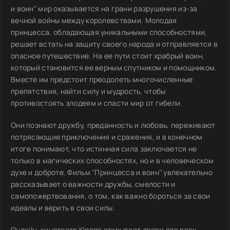
и воин" мир оказывается на грани разрушения из-за
вечной войны между королевствами. Молодая
принцесса, обладающая уникальными способностями,
решает встать на защиту своего народа и отправляется в
опасное путешествие. На ее пути стоит храбрый воин,
который становится ее верным спутником и помощником.
Вместе им предстоит преодолеть многочисленные
препятствия, найти силу и мудрость, чтобы
противостоять злодеям и спасти мир от гибели.
Они познают дружбу, преданность и любовь, переживают
потрясающие приключения и сражения, и в конечном
итоге понимают, что истинная сила заключается не
только в магических способностях, но и в человеческом
духе и доброте. Фильм "Принцесса и воин" увлекательно
рассказывает о важности дружбы, смелости и
самопожертвования, о том, как важно бороться за свои
идеалы и верить в свои силы.
Онлайн-кинотеатр Kinogo открывает двери для всех