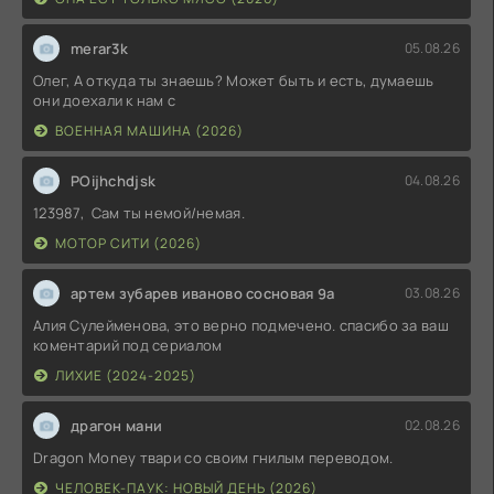
merar3k
05.08.26
Олег, А откуда ты знаешь? Может быть и есть, думаешь
они доехали к нам с
ВОЕННАЯ МАШИНА (2026)
POijhchdjsk
04.08.26
123987, Сам ты немой/немая.
МОТОР СИТИ (2026)
артем зубарев иваново сосновая 9а
03.08.26
Алия Сулейменова, это верно подмечено. спасибо за ваш
коментарий под сериалом
ЛИХИЕ (2024-2025)
драгон мани
02.08.26
Dragon Money твари со своим гнилым переводом.
ЧЕЛОВЕК-ПАУК: НОВЫЙ ДЕНЬ (2026)