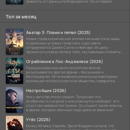
зависеть от границ или бюрократии. Но их первая
Топ за месяц
Аватар 3: Пламя и пепел (2025)
Новая глава космической эпопеи начинается в самых
отдаленных уголках галактики, куда смело
отправляются Джейк Салли и Нейтири. Их цель –
проникнуть сквозь пелену тайн, окутывающих планеты
системы
Ограбление в Лос-Анджелесе (2026)
Под шум океанских волн на элитных виллах
разыгрывается другая драма — бесшумная и
беспощадная. Исчезновение уникальных ювелирных
коллекций потрясло местное общество, превратив
побережье из курорта в
Настройщик (2026)
Ник с детства плохо слышит. Только вот эта
особенность сыграла с ним злую шутку наоборот: его
слух стал невероятно тонким. Он слышит такие нюансы
в звуках, которые обычные люди даже не замечают.
Утёс (2026)
Конец XIX века. Карибы. Эрсел Бодден считала, что