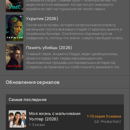
отвоевала у моря главный приз — обычную жизнь. Но
море ничего не забывает. Когда силуэт знакомого
корабля встаёт на горизонте её тихой гавани,
Укрытие (2026)
После катастрофы, которая затронула всю планету,
маленькая группа выживших людей старалась выжить в
подземном бункере. Они боялись подниматься на
поверхность, потому что знали: смерть там будет очень
Память убийцы (2026)
Главный герой, Анджело Ледде, ведет двойную жизнь.
Днем он предстает перед окружающими как
обыкновенный продавец копировальных аппаратов,
стараясь не привлекать к себе лишнего внимания. Но
когда
Обновления сериалов
Самые последние
Моя жизнь с мальчиками
1-10 серия 3 сезона
Уолтер (2026)
(LE-Production)
1-3 сезон