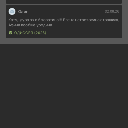
Олег
02.08.26
Катя, дура ох и блювотина!!! Елена негретосина страшила,
Афина вообще уродина
ОДИССЕЯ (2026)