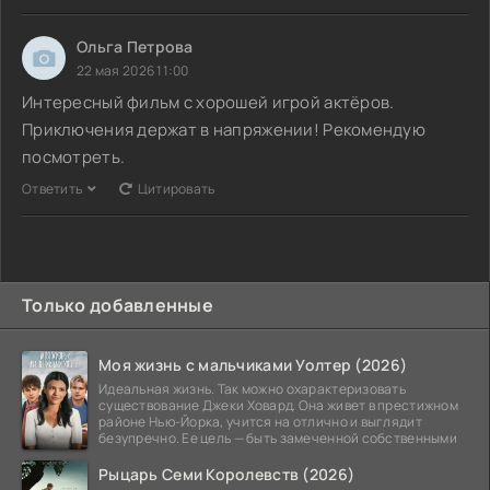
Ольга Петрова
22 мая 2026 11:00
Интересный фильм с хорошей игрой актёров.
Приключения держат в напряжении! Рекомендую
посмотреть.
Ответить
Цитировать
Только добавленные
Моя жизнь с мальчиками Уолтер (2026)
Идеальная жизнь. Так можно охарактеризовать
существование Джеки Ховард. Она живет в престижном
районе Нью-Йорка, учится на отлично и выглядит
безупречно. Ее цель — быть замеченной собственными
Рыцарь Семи Королевств (2026)