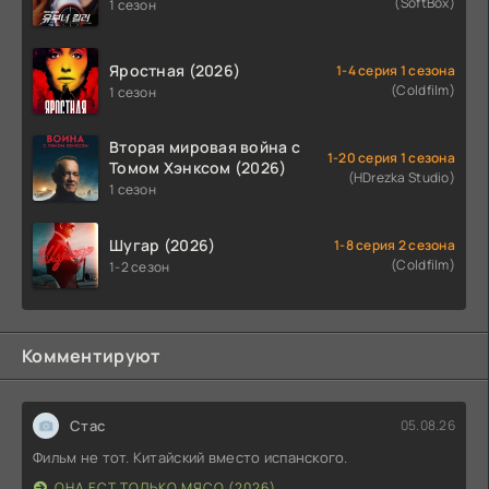
(SoftBox)
1 сезон
Яростная (2026)
1-4 серия 1 сезона
(Coldfilm)
1 сезон
Вторая мировая война с
1-20 серия 1 сезона
Томом Хэнксом (2026)
(HDrezka Studio)
1 сезон
Шугар (2026)
1-8 серия 2 сезона
(Coldfilm)
1-2 сезон
Комментируют
Стас
05.08.26
Фильм не тот. Китайский вместо испанского.
ОНА ЕСТ ТОЛЬКО МЯСО (2026)