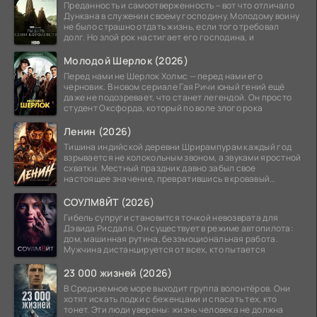
Преданность и самоотверженность – вот что отличало
Дункана в служении своему господину. Молодому воину
не было страшно отдать жизнь, если того требовал
долг. Но злой рок настигает его господина, и
Молодой Шерлок (2026)
Перед нами не Шерлок Холмс — перед нами его
черновик. В новом сериале Гая Ричи юный гений ещё
даже не подозревает, что станет легендой. Он просто
студент Оксфорда, который по воле злого рока
Ленин (2026)
Тишина индийской деревни Шрирампурам каждый год
взрывается не колокольным звоном, а звуками яростной
схватки. Местный праздник давно забыл свое
настоящее значение, превратившись в кровавый
ритуал.
СОУЛМ8ЙТ (2026)
Гибель супруги становится точкой невозврата для
Дэвида Рисдаля. Он существует в режиме автопилота:
дом, машинная рутина, безэмоциональная работа.
Мужчина дистанцируется от всех, кто пытается
23 000 жизней (2026)
В Средиземное море выходит группа волонтёров. Они
хотят искать лодки с беженцами и спасать тех, кто
тонет. Эти люди уверены: жизнь человека не должна