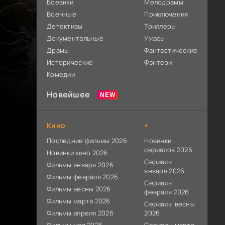
Боевики
Мелодрамы
Военные
Приключения
Детективы
Триллеры
Документальные
Ужасы
Драмы
Фантастические
Исторические
Фэнтези
Комедии
Новейшее
Кино
+
Последние фильмы 2026
Новинки
сериалов 2026
Новинки кино 2026
Сериалы
Фильмы января 2026
января 2026
Фильмы февраля 2026
Сериалы
Фильмы весны 2026
февраля 2026
Фильмы марта 2026
Сериалы весны
Фильмы апреля 2026
2026