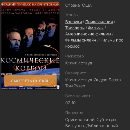
Страна: США
Жанры:
Боевики
/
Приключения
/
Триллеры
/
Фильмы
/
Американские фильмы
/
Фильмы онлайн
/
Фильмы про
космос
Режиссёр:
Клинт Иствуд
Сценарист:
Клинт Иствуд, Эндрю Лазар,
СМОТРЕТЬ ОНЛАЙН
Том Рукер
Сколько идёт:
02:10
Перевод:
Оригинальный, Субтитры,
Визгунов, Дублированный