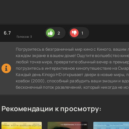
6.7
2
1
Голосов:
3
Погрузитесь в безграничный мир кино с Киного, вашим 
каждом экране в вашем доме! Ощутите волшебство кин
любой точке мира, превратите обычный вечер в премье
погрузитесь в интерактивное кинопутешествие на СмартТВ
Каждый день Kinogo HD открывает двери в новые миры,
ковбои (2000), способный разбудить ваши эмоции и вдо
бесконечный поток развлечений, который никогда не ис
Рекомендации к просмотру: