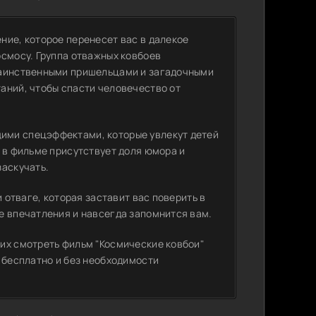
ние, которое перенесет вас в далекое
осмосу. Группа отважных ковбоев
таинственными пришельцами и загадочными
аний, чтобы спасти человечество от
ими спецэффектами, которые увлекут детей
 в фильме присутствует доля юмора и
заскучать.
и отваге, которая заставит вас поверить в
е впечатления и навсегда запомнится вам.
их смотреть фильм "Космические ковбои"
 бесплатно и без необходимости