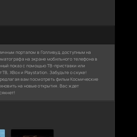
личным порталом в Голливуд, доступным на
ематографа на экране мобильного телефона в
рный показ с помощью ТВ-приставки или
, XBox и Playstation. Забудьте о скуке!
 предлагая вам посмотреть фильм Космические
хновить на новые открытия. Вас ждет
сякнет!