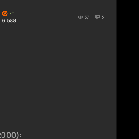
57
3
6.588
2000):