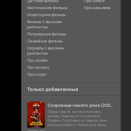
Детские фильмы
Про зомби
Мистические фильмы
Про маньяков
Новогодние фильмы
Фильмы с высоким
рейтингом
Популярные фильмы
Семейные фильмы
Сериалы с высоким
рейтингом
Про зомби
Про космос
Про спорт
Только добавленные
Сокровище нашего дома (2026)
Представьте: вы начали жизнь
заново. Именно это и сделала
Сварна. Она давно оставила свою
опасную работу. Теперь она жена
Анирудха, и у них спокойная жизнь