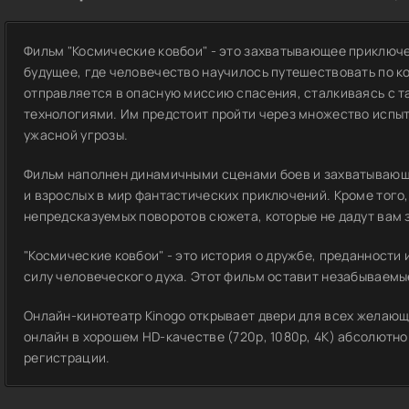
Фильм "Космические ковбои" - это захватывающее приключе
будущее, где человечество научилось путешествовать по к
отправляется в опасную миссию спасения, сталкиваясь с 
технологиями. Им предстоит пройти через множество испыт
ужасной угрозы.
Фильм наполнен динамичными сценами боев и захватывающ
и взрослых в мир фантастических приключений. Кроме того,
непредсказуемых поворотов сюжета, которые не дадут вам 
"Космические ковбои" - это история о дружбе, преданности 
силу человеческого духа. Этот фильм оставит незабываемы
Онлайн-кинотеатр Kinogo открывает двери для всех желающ
онлайн в хорошем HD-качестве (720p, 1080p, 4K) абсолютно
регистрации.