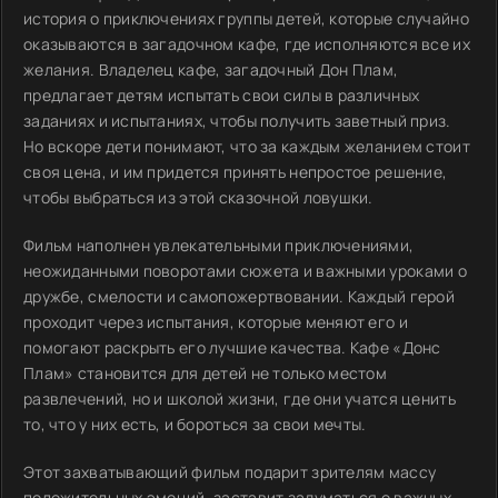
история о приключениях группы детей, которые случайно
оказываются в загадочном кафе, где исполняются все их
желания. Владелец кафе, загадочный Дон Плам,
предлагает детям испытать свои силы в различных
заданиях и испытаниях, чтобы получить заветный приз.
Но вскоре дети понимают, что за каждым желанием стоит
своя цена, и им придется принять непростое решение,
чтобы выбраться из этой сказочной ловушки.
Фильм наполнен увлекательными приключениями,
неожиданными поворотами сюжета и важными уроками о
дружбе, смелости и самопожертвовании. Каждый герой
проходит через испытания, которые меняют его и
помогают раскрыть его лучшие качества. Кафе «Донс
Плам» становится для детей не только местом
развлечений, но и школой жизни, где они учатся ценить
то, что у них есть, и бороться за свои мечты.
Этот захватывающий фильм подарит зрителям массу
положительных эмоций, заставит задуматься о важных