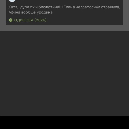
Катя, дура ох и блювотина!!! Елена негретосина страшила,
Афина вообще уродина
ОДИССЕЯ (2026)