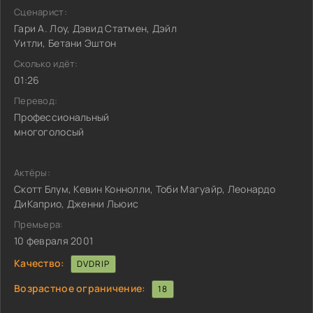
Сценарист:
Гари А. Лоу, Дэвид Статмен, Дэйл
Уитли, Бетани Эштон
Сколько идёт:
01:26
Перевод:
Профессиональный
многоголосый
Актёры:
Скотт Блум, Кевин Коннолли, Тоби Магуайр, Леонардо
ДиКаприо, Дженни Льюис
Премьера:
10 февраля 2001
Качество:
DVDRIP
Возрастное ограничение:
18