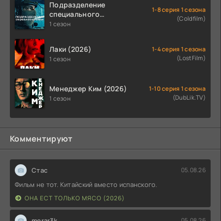
Подразделение
1-8 серия 1 сезона
специального
(Coldfilm)
назначения (2026)
1 сезон
Лаки (2026)
1-4 серия 1 сезона
(LostFilm)
1 сезон
Менеджер Ким (2026)
1-10 серия 1 сезона
(DubLik.TV)
1 сезон
Комментируют
Стас
05.08.26
Фильм не тот. Китайский вместо испанского.
ОНА ЕСТ ТОЛЬКО МЯСО (2026)
merar3k
05.08.26