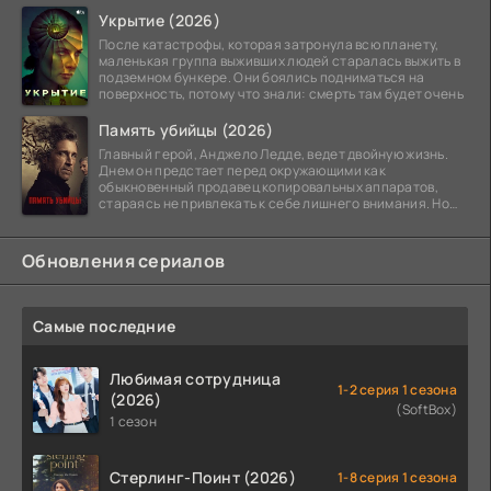
Укрытие (2026)
После катастрофы, которая затронула всю планету,
маленькая группа выживших людей старалась выжить в
подземном бункере. Они боялись подниматься на
поверхность, потому что знали: смерть там будет очень
Память убийцы (2026)
Главный герой, Анджело Ледде, ведет двойную жизнь.
Днем он предстает перед окружающими как
обыкновенный продавец копировальных аппаратов,
стараясь не привлекать к себе лишнего внимания. Но
когда
Обновления сериалов
Самые последние
Любимая сотрудница
1-2 серия 1 сезона
(2026)
(SoftBox)
1 сезон
Стерлинг-Поинт (2026)
1-8 серия 1 сезона