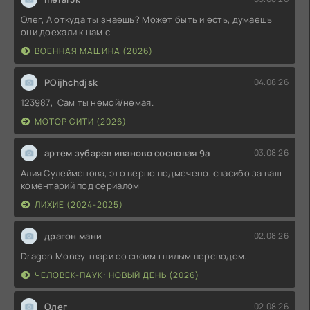
Олег, А откуда ты знаешь? Может быть и есть, думаешь
они доехали к нам с
ВОЕННАЯ МАШИНА (2026)
POijhchdjsk
04.08.26
123987, Сам ты немой/немая.
МОТОР СИТИ (2026)
артем зубарев иваново сосновая 9а
03.08.26
Алия Сулейменова, это верно подмечено. спасибо за ваш
коментарий под сериалом
ЛИХИЕ (2024-2025)
драгон мани
02.08.26
Dragon Money твари со своим гнилым переводом.
ЧЕЛОВЕК-ПАУК: НОВЫЙ ДЕНЬ (2026)
Олег
02.08.26