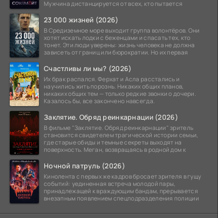
Мужчина дистанцируется от всех, кто пытается
23 000 жизней (2026)
В Средиземное море выходит группа волонтёров. Они
хотят искать лодки с беженцами и спасать тех, кто
тонет. Эти люди уверены: жизнь человека не должна
зависеть от границ или бюрократии. Но их первая
Счастливы ли мы? (2026)
Их брак распался. Ферхат и Асла расстались и
научились жить порознь. Никаких общих планов,
никаких общих тем — только редкие звонки о дочери.
Казалось бы, все закончено навсегда.
Заклятие. Обряд реинкарнации (2026)
В фильме "Заклятие. Обряд реинкарнации" зритель
становится свидетелем трагической истории семьи,
где старые обиды и темные секреты выходят на
поверхность. Меган, возвращаясь в родной дом к
Ночной патруль (2026)
Кинолента с первых же кадров бросает зрителя в гущу
событий: уединенная встреча молодой пары,
принадлежащей к враждующим бандам, прерывается
внезапным появлением спецподразделения полиции