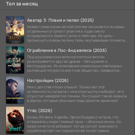
Топ за месяц
Аватар 3: Пламя и пепел (2025)
Новая глава космической эпопеи начинается в самых
отдаленных уголках галактики, куда смело
отправляются Джейк Салли и Нейтири. Их цель –
проникнуть сквозь пелену тайн, окутывающих планеты
системы
Ограбление в Лос-Анджелесе (2026)
Под шум океанских волн на элитных виллах
разыгрывается другая драма — бесшумная и
беспощадная. Исчезновение уникальных ювелирных
коллекций потрясло местное общество, превратив
побережье из курорта в
Настройщик (2026)
Ник с детства плохо слышит. Только вот эта
особенность сыграла с ним злую шутку наоборот: его
слух стал невероятно тонким. Он слышит такие нюансы
в звуках, которые обычные люди даже не замечают.
Утёс (2026)
Конец XIX века. Карибы. Эрсел Бодден считала, что
отвоевала у моря главный приз — обычную жизнь. Но
море ничего не забывает. Когда силуэт знакомого
корабля встаёт на горизонте её тихой гавани,