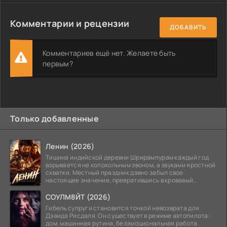
Комментарии и рецензии
ДОБАВИТЬ
Комментариев ещё нет. Желаете быть
первым?
Только добавленные
Ленин (2026)
Тишина индийской деревни Шрирампурам каждый год
взрывается не колокольным звоном, а звуками яростной
схватки. Местный праздник давно забыл свое
настоящее значение, превратившись в кровавый
ритуал.
СОУЛМ8ЙТ (2026)
Гибель супруги становится точкой невозврата для
Дэвида Рисдаля. Он существует в режиме автопилота:
дом, машинная рутина, безэмоциональная работа.