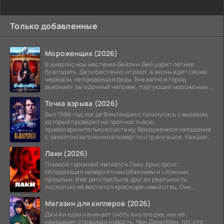
Только добавленные
Мороженщик (2026)
В живописном местечке Бейлин-Бей царит летняя
благодать. Дети беспечно играют, а жизнь идет своим
чередом, не предвещая беды. Внезапно в город
въезжает загадочный человек, торгующий мороженым.
Его
Точка взрыва (2026)
Был 1986 год, когда Финляндия столкнулась с вызовом,
который проверил на прочность всю
правоохранительную систему. Вооруженное нападение
с захватом заложников повергло страну в шок. Каждая
минута той
Лаки (2026)
Главной героиней является Лаки Армстронг,
обладающая невероятным обаянием и сложным
прошлым. В её детстве была другая реальность,
поскольку её воспитал красноречивый отец. Они
постоянно перемещались,
Магазин для киллеров (2026)
Джи Ан едва начинает учёбу в колледже, как её
накрывает страшная новость: Чон Джин Ман, тот, кто