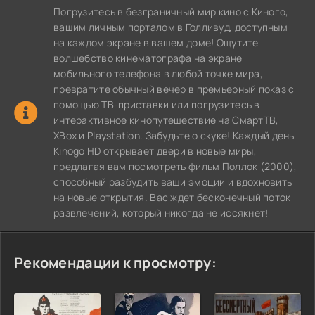
Погрузитесь в безграничный мир кино с Киного,
вашим личным порталом в Голливуд, доступным
на каждом экране в вашем доме! Ощутите
волшебство кинематографа на экране
мобильного телефона в любой точке мира,
превратите обычный вечер в премьерный показ с
помощью ТВ-приставки или погрузитесь в
интерактивное кинопутешествие на СмартТВ,
XBox и Playstation. Забудьте о скуке! Каждый день
Kinogo HD открывает двери в новые миры,
предлагая вам посмотреть фильм Поллок (2000),
способный разбудить ваши эмоции и вдохновить
на новые открытия. Вас ждет бесконечный поток
развлечений, который никогда не иссякнет!
Рекомендации к просмотру: