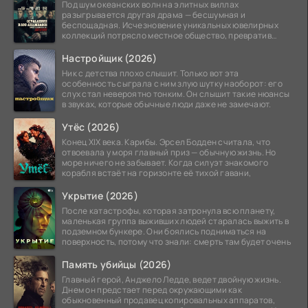
Под шум океанских волн на элитных виллах
разыгрывается другая драма — бесшумная и
беспощадная. Исчезновение уникальных ювелирных
коллекций потрясло местное общество, превратив
побережье из курорта в
Настройщик (2026)
Ник с детства плохо слышит. Только вот эта
особенность сыграла с ним злую шутку наоборот: его
слух стал невероятно тонким. Он слышит такие нюансы
в звуках, которые обычные люди даже не замечают.
Утёс (2026)
Конец XIX века. Карибы. Эрсел Бодден считала, что
отвоевала у моря главный приз — обычную жизнь. Но
море ничего не забывает. Когда силуэт знакомого
корабля встаёт на горизонте её тихой гавани,
Укрытие (2026)
После катастрофы, которая затронула всю планету,
маленькая группа выживших людей старалась выжить в
подземном бункере. Они боялись подниматься на
поверхность, потому что знали: смерть там будет очень
Память убийцы (2026)
Главный герой, Анджело Ледде, ведет двойную жизнь.
Днем он предстает перед окружающими как
обыкновенный продавец копировальных аппаратов,