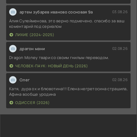
артем зубарев иваново сосновая 9а
03.08.26
Алия Сулейменова, это верно подмечено. спасибо за ваш
коментарий под сериалом
ЛИХИЕ (2024-2025)
драгон мани
02.08.26
Dragon Money твари со своим гнилым переводом.
ЧЕЛОВЕК-ПАУК: НОВЫЙ ДЕНЬ (2026)
Олег
02.08.26
Катя, дура ох и блювотина!!! Елена негретосина страшила,
Афина вообще уродина
ОДИССЕЯ (2026)