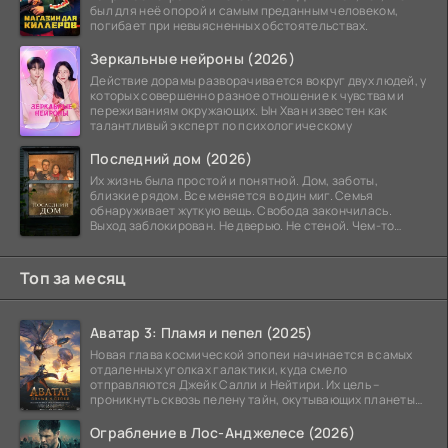
был для неё опорой и самым преданным человеком,
погибает при невыясненных обстоятельствах.
Зеркальные нейроны (2026)
Действие дорамы разворачивается вокруг двух людей, у
которых совершенно разное отношение к чувствам и
переживаниям окружающих. Ын Хван известен как
талантливый эксперт по психологическому
Последний дом (2026)
Их жизнь была простой и понятной. Дом, заботы,
близкие рядом. Все меняется в один миг. Семья
обнаруживает жуткую вещь. Свобода закончилась.
Выход заблокирован. Не дверью. Не стеной. Чем-то
невидимым.
Топ за месяц
Аватар 3: Пламя и пепел (2025)
Новая глава космической эпопеи начинается в самых
отдаленных уголках галактики, куда смело
отправляются Джейк Салли и Нейтири. Их цель –
проникнуть сквозь пелену тайн, окутывающих планеты
системы
Ограбление в Лос-Анджелесе (2026)