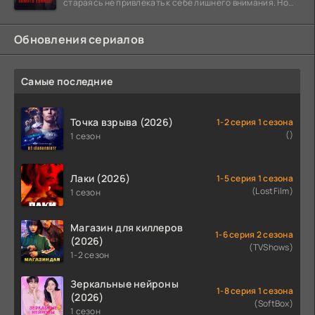
стараясь не привлекать к себе лишнего внимания. Но
когда
Обновления сериалов
Самые последние
Точка взрыва (2026)
1-2 серия 1 сезона
()
1 сезон
Лаки (2026)
1-5 серия 1 сезона
(LostFilm)
1 сезон
Магазин для киллеров
1-6 серия 2 сезона
(2026)
(TVShows)
1-2 сезон
Зеркальные нейроны
1-8 серия 1 сезона
(2026)
(SoftBox)
1 сезон