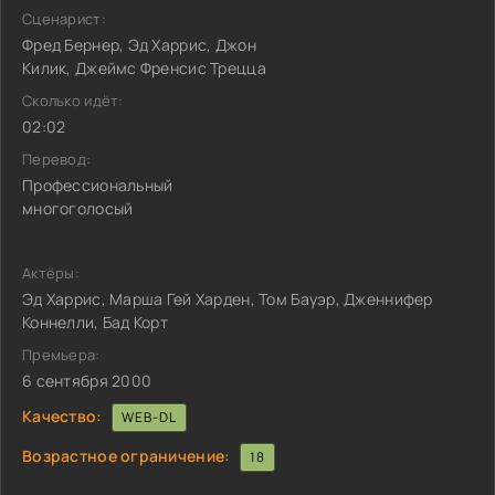
Сценарист:
Фред Бернер, Эд Харрис, Джон
Килик, Джеймс Френсис Трецца
Сколько идёт:
02:02
Перевод:
Профессиональный
многоголосый
Актёры:
Эд Харрис, Марша Гей Харден, Том Бауэр, Дженнифер
Коннелли, Бад Корт
Премьера:
6 сентября 2000
Качество:
WEB-DL
Возрастное ограничение:
18