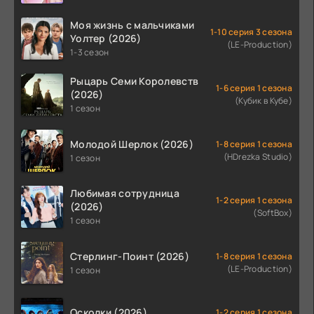
Моя жизнь с мальчиками
1-10 серия 3 сезона
Уолтер (2026)
(LE-Production)
1-3 сезон
Рыцарь Семи Королевств
1-6 серия 1 сезона
(2026)
(Кубик в Кубе)
1 сезон
Молодой Шерлок (2026)
1-8 серия 1 сезона
(HDrezka Studio)
1 сезон
Любимая сотрудница
1-2 серия 1 сезона
(2026)
(SoftBox)
1 сезон
Стерлинг-Поинт (2026)
1-8 серия 1 сезона
(LE-Production)
1 сезон
Осколки (2026)
1-2 серия 1 сезона