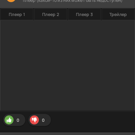
плеер (какой-то из них может быть недоступен)
Плеер 1
Плеер 2
Плеер 3
Трейлер
0
0