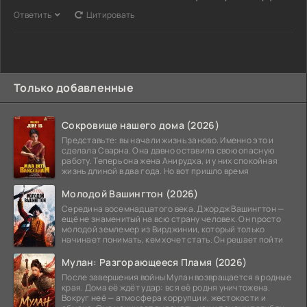
Ответить
Цитировать
Только добавленные
Сокровище нашего дома (2026)
Представьте: вы начали жизнь заново. Именно это и
сделала Сварна. Она давно оставила свою опасную
работу. Теперь она жена Анирудха, и у них спокойная
жизнь длиной в два года. Но вот пришло время
Молодой Вашингтон (2026)
Середина восемнадцатого века. Джордж Вашингтон —
ещё не знаменитый на всю страну человек. Он просто
молодой землемер из Вирджинии, который только
начинает понимать, кем хочет стать. Он решает пойти
Мулан: Разгорающееся Пламя (2026)
После завершения войны Мулан возвращается в родные
края. Дома её ждёт удар: вся её родня уничтожена.
Вокруг неё — атмосфера коррупции, жестокости и