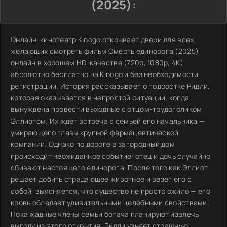
(2025):
Онлайн-кинотеатр Kinogo открывает двери для всех
желающих смотреть фильм Смерть единорога (2025)
онлайн в хорошем HD-качестве (720p, 1080p, 4K)
абсолютно бесплатно на Kinogo и без необходимости
регистрации. История рассказывает о подростке Ридли,
которая оказывается в непростой ситуации, когда
вынуждена провести выходные с отцом-трудоголиком
Эллиотом. Их ждет встреча с семьей его начальника —
умирающего главы крупной фармацевтической
компании. Однако по дороге в загородный дом
происходит неожиданное событие: отец и дочь случайно
сбивают настоящего единорога. После того как Эллиот
решает добить страдающее животное и везет его с
собой, выясняется, что существо не просто ожило — его
кровь обладает удивительными целебными свойствами.
Пока жадные члены семьи богача планируют извлечь
выгоду из этого открытия, Ридли узнает страшную