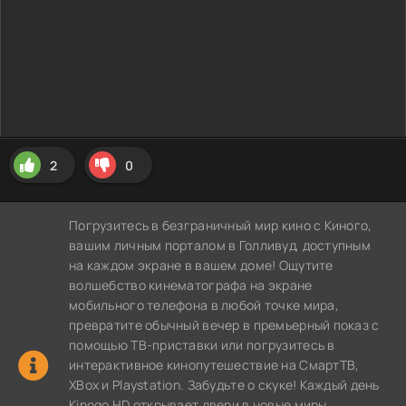
2
0
Погрузитесь в безграничный мир кино с Киного,
вашим личным порталом в Голливуд, доступным
на каждом экране в вашем доме! Ощутите
волшебство кинематографа на экране
мобильного телефона в любой точке мира,
превратите обычный вечер в премьерный показ с
помощью ТВ-приставки или погрузитесь в
интерактивное кинопутешествие на СмартТВ,
XBox и Playstation. Забудьте о скуке! Каждый день
Kinogo HD открывает двери в новые миры,