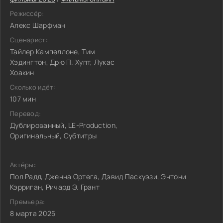
Режиссёр:
Алекс Шарфман
Сценарист:
Тайлер Кампеллоне, Тим
Хэдингтон, Дрю П. Хупт, Лукас
Хоакин
Сколько идёт:
107 мин
Перевод:
Дублированный, LE-Production,
Оригинальный, Субтитры
Актёры:
Пол Радд, Дженна Ортега, Дэвид Паскуэзи, Энтони
Кэрриган, Ричард Э. Грант
Премьера:
8 марта 2025