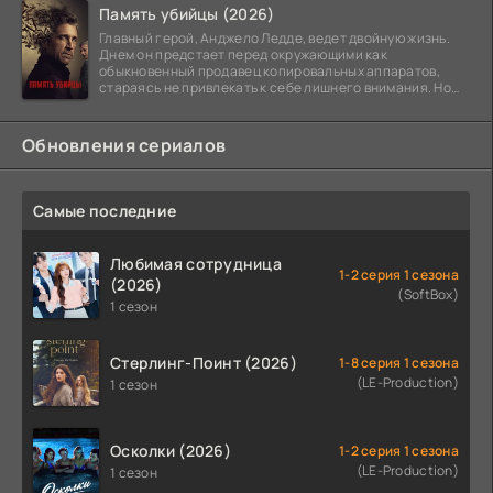
Память убийцы (2026)
Главный герой, Анджело Ледде, ведет двойную жизнь.
Днем он предстает перед окружающими как
обыкновенный продавец копировальных аппаратов,
стараясь не привлекать к себе лишнего внимания. Но
когда
Обновления сериалов
Самые последние
Любимая сотрудница
1-2 серия 1 сезона
(2026)
(SoftBox)
1 сезон
Стерлинг-Поинт (2026)
1-8 серия 1 сезона
(LE-Production)
1 сезон
Осколки (2026)
1-2 серия 1 сезона
(LE-Production)
1 сезон