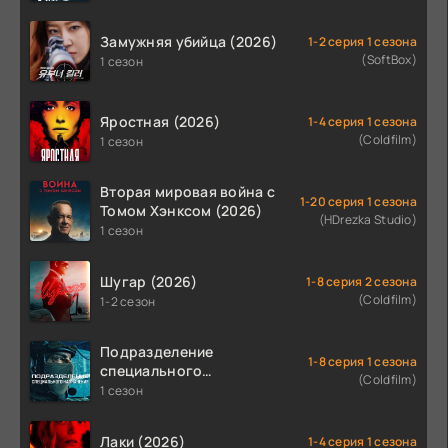
Замужняя убийца (2026)
1-2 серия 1 сезона
(SoftBox)
1 сезон
Яростная (2026)
1-4 серия 1 сезона
(Coldfilm)
1 сезон
Вторая мировая война с
1-20 серия 1 сезона
Томом Хэнксом (2026)
(HDrezka Studio)
1 сезон
Шугар (2026)
1-8 серия 2 сезона
(Coldfilm)
1-2 сезон
Подразделение
1-8 серия 1 сезона
специального
(Coldfilm)
назначения (2026)
1 сезон
Лаки (2026)
1-4 серия 1 сезона