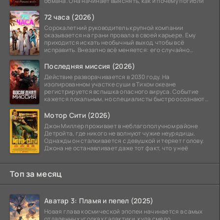
обмана. Она начинает выяснять, как и почему погибли
72 часа (2026)
Сорокалетний руководитель крупной компании
оказывается на грани провала в своей карьере. Ему
приходится искать необычный выход, чтобы всё
исправить. Внезапно всё меняется: его случайно
добавляют в
Последняя миссия (2026)
Действие разворачивается в 2030 году. На
изолированном участке суши в Тихом океане
регистрируется вспышка опасного вируса. Событие
кажется локальным, но специалисты быстро осознают:
как только
Мотор Сити (2026)
Джон Миллер проживает в неблагополучном районе
Детройта, где никого не волнуют чужие неурядицы.
Однажды он сталкивается с девушкой и теряет голову.
Джона не останавливает даже тот факт, что у неё
Топ за месяц
Аватар 3: Пламя и пепел (2025)
Новая глава космической эпопеи начинается в самых
отдаленных уголках галактики, куда смело