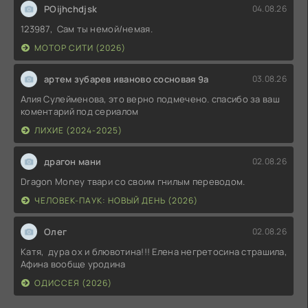
POijhchdjsk
04.08.26
123987, Сам ты немой/немая.
МОТОР СИТИ (2026)
артем зубарев иваново сосновая 9а
03.08.26
Алия Сулейменова, это верно подмечено. спасибо за ваш
коментарий под сериалом
ЛИХИЕ (2024-2025)
драгон мани
02.08.26
Dragon Money твари со своим гнилым переводом.
ЧЕЛОВЕК-ПАУК: НОВЫЙ ДЕНЬ (2026)
Олег
02.08.26
Катя, дура ох и блювотина!!! Елена негретосина страшила,
Афина вообще уродина
ОДИССЕЯ (2026)