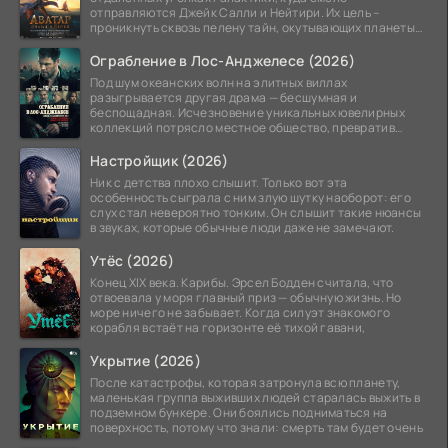
отправляются Джейк Салли и Нейтири. Их цель –
проникнуть сквозь пелену тайн, окутывающих планеты
системы
Ограбление в Лос-Анджелесе (2026)
Под шум океанских волн на элитных виллах
разыгрывается другая драма — бесшумная и
беспощадная. Исчезновение уникальных ювелирных
коллекций потрясло местное общество, превратив
побережье из курорта в
Настройщик (2026)
Ник с детства плохо слышит. Только вот эта
особенность сыграла с ним злую шутку наоборот: его
слух стал невероятно тонким. Он слышит такие нюансы
в звуках, которые обычные люди даже не замечают.
Утёс (2026)
Конец XIX века. Карибы. Эрсел Бодден считала, что
отвоевала у моря главный приз — обычную жизнь. Но
море ничего не забывает. Когда силуэт знакомого
корабля встаёт на горизонте её тихой гавани,
Укрытие (2026)
После катастрофы, которая затронула всю планету,
маленькая группа выживших людей старалась выжить в
подземном бункере. Они боялись подниматься на
поверхность, потому что знали: смерть там будет очень