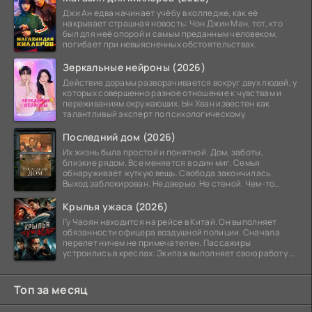
Джи Ан едва начинает учёбу в колледже, как её
накрывает страшная новость: Чон Джин Ман, тот, кто
был для неё опорой и самым преданным человеком,
погибает при невыясненных обстоятельствах.
Зеркальные нейроны (2026)
Действие дорамы разворачивается вокруг двух людей, у
которых совершенно разное отношение к чувствам и
переживаниям окружающих. Ын Хван известен как
талантливый эксперт по психологическому
Последний дом (2026)
Их жизнь была простой и понятной. Дом, заботы,
близкие рядом. Все меняется в один миг. Семья
обнаруживает жуткую вещь. Свобода закончилась.
Выход заблокирован. Не дверью. Не стеной. Чем-то
невидимым.
Крылья ужаса (2026)
Гу Чаоян находится на рейсе в Китай. Он выполняет
обязанности офицера воздушной полиции. Сначала
перелет ничем не примечателен. Пассажиры
устроились в креслах. Экипаж выполняет свою работу.
Лайнер
Топ за месяц