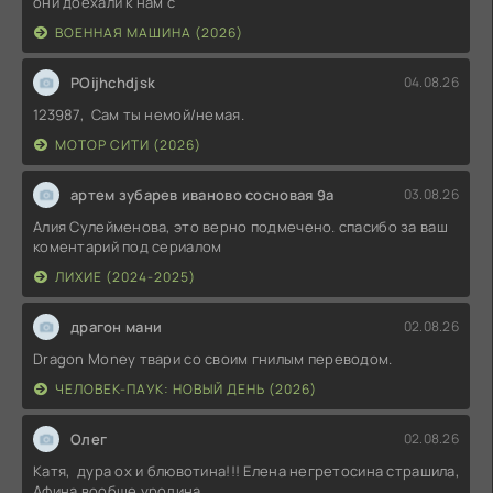
они доехали к нам с
ВОЕННАЯ МАШИНА (2026)
POijhchdjsk
04.08.26
123987, Сам ты немой/немая.
МОТОР СИТИ (2026)
артем зубарев иваново сосновая 9а
03.08.26
Алия Сулейменова, это верно подмечено. спасибо за ваш
коментарий под сериалом
ЛИХИЕ (2024-2025)
драгон мани
02.08.26
Dragon Money твари со своим гнилым переводом.
ЧЕЛОВЕК-ПАУК: НОВЫЙ ДЕНЬ (2026)
Олег
02.08.26
Катя, дура ох и блювотина!!! Елена негретосина страшила,
Афина вообще уродина