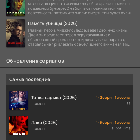
маленькая группа выживших людей старалась выжить в
подземном бункере. Они боялись подниматься на
поверхность, потому что знали: смерть там будет очень
Память убийцы (2026)
Главный герой, Анджело Ледде, ведет двойную жизнь.
Днем он предстает перед окружающими как
обыкновенный продавец копировальных аппаратов,
стараясь не привлекать к себе лишнего внимания. Но
когда
Обновления сериалов
Самые последние
Точка взрыва (2026)
1-2 серия 1 сезона
()
1 сезон
Лаки (2026)
1-5 серия 1 сезона
(LostFilm)
1 сезон