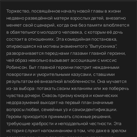
Торжество, посвящённое началу новой главы в жизни
недавно разведённой матери взрослых детей, внезапно
меняет свой сценарий, когда она без памяти влюбляется
в обаятельного молодого человека, с которым её дочь
состоит в отношениях. Эта комедийная постановка,
опирающаяся на мотивы знаменитого "Выпускника",
разворачивается перед нами глазами главной героини,
чей образ невольно вызывает ассоциации с миссис
Робинсон. Быт главной героини пестрит нежданными
поворотами и уморительными казусами, ставшими
результатом её внезапной влюбленности. Она мучается
из-за выбора: потакать своим желаниям или же поберечь
чувства дочери. Сквозь призму юмора и комических
недоразумений выходят на первый план значимые
вопросы любви, семейных уз и самоидентификации.
Героям приходится принимать сложные решения,
требующие храбрости и неподдельной честности. Эта
история служит напоминанием о том, что даже в зрелом