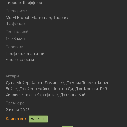
Тиррелл Шаффнер
Сценарист:
Meryl Branch McTiernan, Тиррелл
Шаффнер
Сколько идёт:
1 ч 53 мин
Перевод:
Профессиональный
многоголосый
Актёры:
Дина Мейер, Аарон Домингес, Джулия Толчин, Колин
Бейтс, Джейсон Уайлз, Шеннон Ди, Джо Кротти, Риб
Хиллис, Чарльз Карафотас, Джоэнна Кэй
Премьера:
2 июля 2023
Качество:
WEB-DL