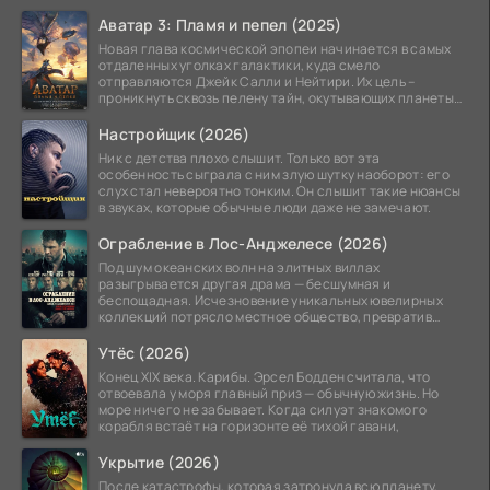
Аватар 3: Пламя и пепел (2025)
Новая глава космической эпопеи начинается в самых
отдаленных уголках галактики, куда смело
отправляются Джейк Салли и Нейтири. Их цель –
проникнуть сквозь пелену тайн, окутывающих планеты
системы
Настройщик (2026)
Ник с детства плохо слышит. Только вот эта
особенность сыграла с ним злую шутку наоборот: его
слух стал невероятно тонким. Он слышит такие нюансы
в звуках, которые обычные люди даже не замечают.
Ограбление в Лос-Анджелесе (2026)
Под шум океанских волн на элитных виллах
разыгрывается другая драма — бесшумная и
беспощадная. Исчезновение уникальных ювелирных
коллекций потрясло местное общество, превратив
побережье из курорта в
Утёс (2026)
Конец XIX века. Карибы. Эрсел Бодден считала, что
отвоевала у моря главный приз — обычную жизнь. Но
море ничего не забывает. Когда силуэт знакомого
корабля встаёт на горизонте её тихой гавани,
Укрытие (2026)
После катастрофы, которая затронула всю планету,