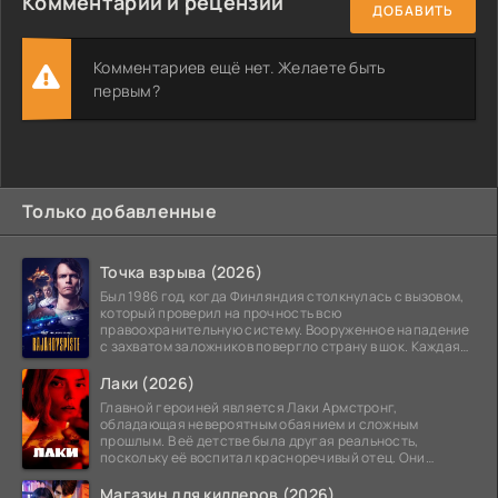
Комментарии и рецензии
ДОБАВИТЬ
Комментариев ещё нет. Желаете быть
первым?
Только добавленные
Точка взрыва (2026)
Был 1986 год, когда Финляндия столкнулась с вызовом,
который проверил на прочность всю
правоохранительную систему. Вооруженное нападение
с захватом заложников повергло страну в шок. Каждая
минута той
Лаки (2026)
Главной героиней является Лаки Армстронг,
обладающая невероятным обаянием и сложным
прошлым. В её детстве была другая реальность,
поскольку её воспитал красноречивый отец. Они
постоянно перемещались,
Магазин для киллеров (2026)