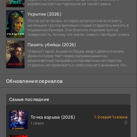
корабля встаёт на горизонте её тихой гавани,
Укрытие (2026)
После катастрофы, которая затронула всю планету,
маленькая группа выживших людей старалась выжить в
подземном бункере. Они боялись подниматься на
поверхность, потому что знали: смерть там будет очень
Память убийцы (2026)
Главный герой, Анджело Ледде, ведет двойную жизнь.
Днем он предстает перед окружающими как
обыкновенный продавец копировальных аппаратов,
стараясь не привлекать к себе лишнего внимания. Но
когда
Обновления сериалов
Самые последние
Точка взрыва (2026)
1-2 серия 1 сезона
()
1 сезон