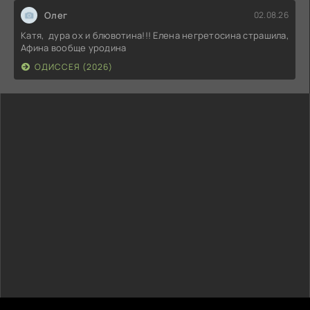
Олег
02.08.26
Катя, дура ох и блювотина!!! Елена негретосина страшила,
Афина вообще уродина
ОДИССЕЯ (2026)