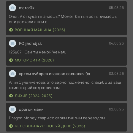
merar3k
05.08.26
Олег, А откуда ты знаешь? Может быть и есть, думаешь
они доехали к нам с
ВОЕННАЯ МАШИНА (2026)
POijhchdjsk
04.08.26
123987, Сам ты немой/немая.
МОТОР СИТИ (2026)
артем зубарев иваново сосновая 9а
03.08.26
Алия Сулейменова, это верно подмечено. спасибо за ваш
коментарий под сериалом
ЛИХИЕ (2024-2025)
драгон мани
02.08.26
Dragon Money твари со своим гнилым переводом.
ЧЕЛОВЕК-ПАУК: НОВЫЙ ДЕНЬ (2026)