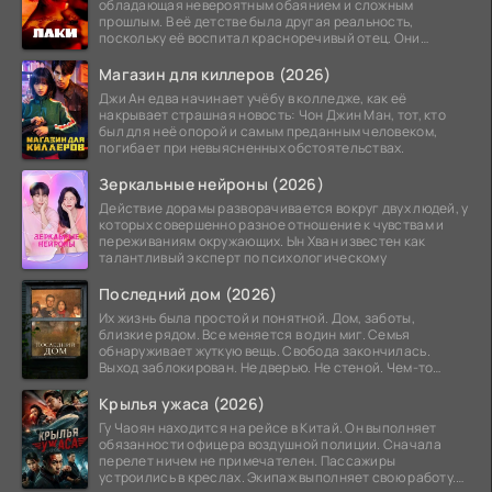
обладающая невероятным обаянием и сложным
прошлым. В её детстве была другая реальность,
поскольку её воспитал красноречивый отец. Они
постоянно перемещались,
Магазин для киллеров (2026)
Джи Ан едва начинает учёбу в колледже, как её
накрывает страшная новость: Чон Джин Ман, тот, кто
был для неё опорой и самым преданным человеком,
погибает при невыясненных обстоятельствах.
Зеркальные нейроны (2026)
Действие дорамы разворачивается вокруг двух людей, у
которых совершенно разное отношение к чувствам и
переживаниям окружающих. Ын Хван известен как
талантливый эксперт по психологическому
Последний дом (2026)
Их жизнь была простой и понятной. Дом, заботы,
близкие рядом. Все меняется в один миг. Семья
обнаруживает жуткую вещь. Свобода закончилась.
Выход заблокирован. Не дверью. Не стеной. Чем-то
невидимым.
Крылья ужаса (2026)
Гу Чаоян находится на рейсе в Китай. Он выполняет
обязанности офицера воздушной полиции. Сначала
перелет ничем не примечателен. Пассажиры
устроились в креслах. Экипаж выполняет свою работу.