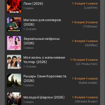
Лаки (2026)
1-5 серия 1 сезона
(LostFilm)
1 сезон
Магазин для киллеров
1-6 серия 2 сезона
(2026)
(TVShows)
1-2 сезон
Зеркальные нейроны
1-8 серия 1 сезона
(2026)
(SoftBox)
1 сезон
Моя жизнь с мальчиками
1-10 серия 3 сезона
Уолтер (2026)
(LE-Production)
1-3 сезон
Рыцарь Семи Королевств
1-6 серия 1 сезона
(2026)
(Кубик в Кубе)
1 сезон
Молодой Шерлок (2026)
1-8 серия 1 сезона
(HDrezka Studio)
1 сезон