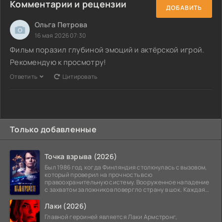
Комментарии и рецензии
ДОБАВИТЬ
Ольга Петрова
16 мая 2026 07:30
Фильм поразил глубиной эмоций и актёрской игрой.
Рекомендую к просмотру!
Ответить
Цитировать
Только добавленные
Точка взрыва (2026)
Был 1986 год, когда Финляндия столкнулась с вызовом,
который проверил на прочность всю
правоохранительную систему. Вооруженное нападение
с захватом заложников повергло страну в шок. Каждая
минута той
Лаки (2026)
Главной героиней является Лаки Армстронг,