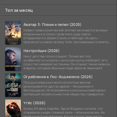
Лайнер
Топ за месяц
Аватар 3: Пламя и пепел (2025)
Новая глава космической эпопеи начинается в самых
отдаленных уголках галактики, куда смело
отправляются Джейк Салли и Нейтири. Их цель –
проникнуть сквозь пелену тайн, окутывающих планеты
системы
Настройщик (2026)
Ник с детства плохо слышит. Только вот эта
особенность сыграла с ним злую шутку наоборот: его
слух стал невероятно тонким. Он слышит такие нюансы
в звуках, которые обычные люди даже не замечают.
Ограбление в Лос-Анджелесе (2026)
Под шум океанских волн на элитных виллах
разыгрывается другая драма — бесшумная и
беспощадная. Исчезновение уникальных ювелирных
коллекций потрясло местное общество, превратив
побережье из курорта в
Утёс (2026)
Конец XIX века. Карибы. Эрсел Бодден считала, что
отвоевала у моря главный приз — обычную жизнь. Но
море ничего не забывает. Когда силуэт знакомого