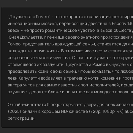
"Джульетта и Ромео" – это не просто экранизация шекспиров
инновационный мюзикл, переносящий действие в Европу 130
здесь – не просто романтическое чувство, а вызов обществ
Юная Джульетта, пленница своего знатного происхождения,
Ромео, представитель враждующей семьи, становится для 
надежды на новую жизнь. В этом мюзикле песни становятся
сокровенные мысли и чувства. Страсть и музыка – это оруж
стремящейся их разлучить. Джульетта и Ромео вынуждены ск
преодолевать козни своих семей, чтобы доказать, что любо
леди Капулетти добавляет в трагедию нотки комедии и грот
автора хитов для самых известных поп-исполнителей, прид
звучание, делая ее ближе и понятнее для молодого поколен
Онлайн-кинотеатр Kinogo открывает двери для всех желающ
(2025) онлайн в хорошем HD-качестве (720p, 1080p, 4K) аб
регистрации.