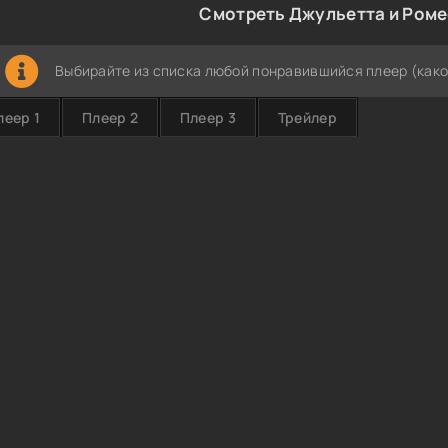
Смотреть Джульетта и Роме
Выбирайте из списка любой понравившийся плеер (како
леер 1
Плеер 2
Плеер 3
Трейлер