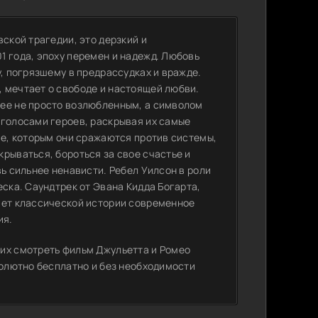
ской трагедии, это дерзкий и
1 года, эпоху перемен и надежд. Любовь
у, погрязшему в предрассудках и вражде.
 мечтает о свободе и настоящей любви.
нее не просто возлюбленным, а символом
 голосами героев, раскрывая их самые
ие, которым они сражаются против системы,
рываться, бороться за свое счастье и
вь сильнее ненависти. Ребел Уилсон в роли
еска. Саундтрек от Эвана Кидда Богарта,
ает классической истории современное
ия.
их смотреть фильм Джульетта и Ромео
солютно бесплатно и без необходимости