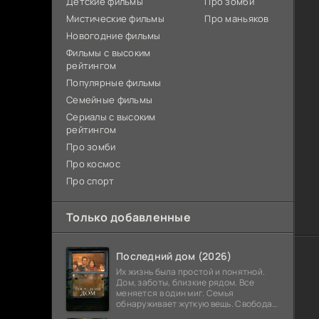
Детские фильмы
Про зомби
Мистические фильмы
Про маньяков
Новогодние фильмы
Фильмы с высоким
рейтингом
Популярные фильмы
Семейные фильмы
Сериалы с высоким
рейтингом
Про зомби
Про космос
Про спорт
Только добавленные
Последний дом (2026)
Их жизнь была простой и понятной.
Дом, заботы, близкие рядом. Все
меняется в один миг. Семья
обнаруживает жуткую вещь. Свобода
закончилась. Выход заблокирован. Не