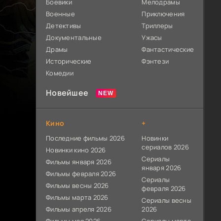
Боевики
Мелодрамы
Военные
Приключения
Детективы
Триллеры
Документальные
Ужасы
Драмы
Фантастические
Исторические
Фэнтези
Комедии
Новейшее
Кино
+
Последние фильмы 2026
Новинки
сериалов 2026
Новинки кино 2026
Сериалы
Фильмы января 2026
января 2026
Фильмы февраля 2026
Сериалы
Фильмы весны 2026
февраля 2026
Фильмы марта 2026
Сериалы весны
Фильмы апреля 2026
2026