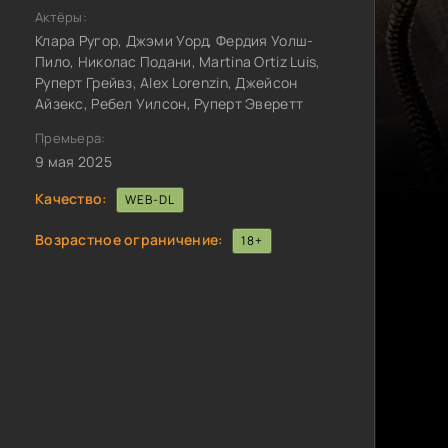
Актёры:
Клара Ругор, Джэми Уорд, Фердия Уолш-
Пило, Николас Подани, Martina Ortiz Luis,
Руперт Грейвз, Alex Lorenzin, Джейсон
Айзекс, Ребел Уилсон, Руперт Эверетт
Премьера:
9 мая 2025
Качество:
WEB-DL
Возрастное ограничение:
18+