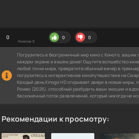
0
0
0
Голосов:
0
Погрузитесь в безграничный мир кино с Киного, вашим 
каждом экране в вашем доме! Ощутите волшебство кин
любой точке мира, превратите обычный вечер в премье
погрузитесь в интерактивное кинопутешествие на СмартТВ
Каждый день Kinogo HD открывает двери в новые миры, 
Ромео (2025), способный разбудить ваши эмоции и вдох
бесконечный поток развлечений, который никогда не ис
Рекомендации к просмотру: