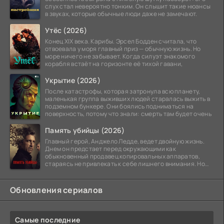
слух стал невероятно тонким. Он слышит такие нюансы
в звуках, которые обычные люди даже не замечают.
Утёс (2026)
Конец XIX века. Карибы. Эрсел Бодден считала, что
отвоевала у моря главный приз — обычную жизнь. Но
море ничего не забывает. Когда силуэт знакомого
корабля встаёт на горизонте её тихой гавани,
Укрытие (2026)
После катастрофы, которая затронула всю планету,
маленькая группа выживших людей старалась выжить в
подземном бункере. Они боялись подниматься на
поверхность, потому что знали: смерть там будет очень
Память убийцы (2026)
Главный герой, Анджело Ледде, ведет двойную жизнь.
Днем он предстает перед окружающими как
обыкновенный продавец копировальных аппаратов,
стараясь не привлекать к себе лишнего внимания. Но
когда
Обновления сериалов
Самые последние