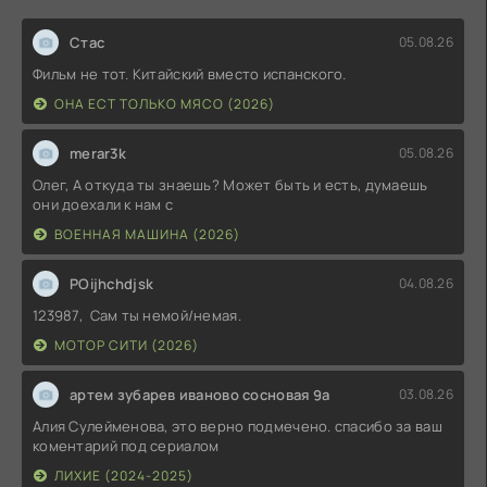
Стас
05.08.26
Фильм не тот. Китайский вместо испанского.
ОНА ЕСТ ТОЛЬКО МЯСО (2026)
merar3k
05.08.26
Олег, А откуда ты знаешь? Может быть и есть, думаешь
они доехали к нам с
ВОЕННАЯ МАШИНА (2026)
POijhchdjsk
04.08.26
123987, Сам ты немой/немая.
МОТОР СИТИ (2026)
артем зубарев иваново сосновая 9а
03.08.26
Алия Сулейменова, это верно подмечено. спасибо за ваш
коментарий под сериалом
ЛИХИЕ (2024-2025)