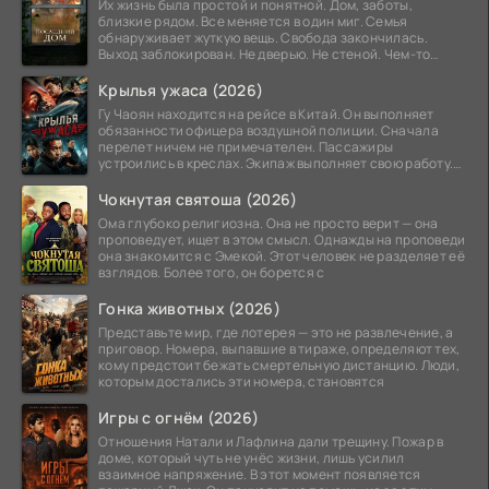
Их жизнь была простой и понятной. Дом, заботы,
близкие рядом. Все меняется в один миг. Семья
обнаруживает жуткую вещь. Свобода закончилась.
Выход заблокирован. Не дверью. Не стеной. Чем-то
невидимым.
Крылья ужаса (2026)
Гу Чаоян находится на рейсе в Китай. Он выполняет
обязанности офицера воздушной полиции. Сначала
перелет ничем не примечателен. Пассажиры
устроились в креслах. Экипаж выполняет свою работу.
Лайнер
Чокнутая святоша (2026)
Ома глубоко религиозна. Она не просто верит — она
проповедует, ищет в этом смысл. Однажды на проповеди
она знакомится с Эмекой. Этот человек не разделяет её
взглядов. Более того, он борется с
Гонка животных (2026)
Представьте мир, где лотерея — это не развлечение, а
приговор. Номера, выпавшие в тираже, определяют тех,
кому предстоит бежать смертельную дистанцию. Люди,
которым достались эти номера, становятся
Игры с огнём (2026)
Отношения Натали и Лафлина дали трещину. Пожар в
доме, который чуть не унёс жизни, лишь усилил
взаимное напряжение. В этот момент появляется