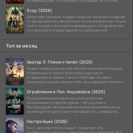
пожарный Джек. Он приходит на помощь, но за этим
стоит его
Худу (2026)
Двое преступников, Андре и Алисса, получают задание
от криминального авторитета по кличке Капитан. Нужно
найти сундук с золотом Конфедерации, который когда-
то спрятали в старом здании на заброшенной
Топ за месяц
Аватар 3: Пламя и пепел (2025)
Новая глава космической эпопеи начинается в самых
отдаленных уголках галактики, куда смело
отправляются Джейк Салли и Нейтири. Их цель –
проникнуть сквозь пелену тайн, окутывающих планеты
системы
Ограбление в Лос-Анджелесе (2026)
Под шум океанских волн на элитных виллах
разыгрывается другая драма — бесшумная и
беспощадная. Исчезновение уникальных ювелирных
коллекций потрясло местное общество, превратив
побережье из курорта в
Настройщик (2026)
Ник с детства плохо слышит. Только вот эта
особенность сыграла с ним злую шутку наоборот: его