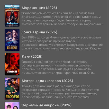
Мороженщик (2026)
В живописном местечке Бейлин-Бей царит летняя
благодать. Дети беспечно играют, а жизнь идет своим
чередом, не предвещая беды. Внезапно в город
въезжает загадочный человек, торгующий мороженым.
Его
Точка взрыва (2026)
Был 1986 год, когда Финляндия столкнулась с вызовом,
который проверил на прочность всю
правоохранительную систему. Вооруженное нападение
с захватом заложников повергло страну в шок. Каждая
минута той
Лаки (2026)
Главной героиней является Лаки Армстронг,
обладающая невероятным обаянием и сложным
прошлым. В её детстве была другая реальность,
поскольку её воспитал красноречивый отец. Они
постоянно перемещались,
Магазин для киллеров (2026)
Джи Ан едва начинает учёбу в колледже, как её
накрывает страшная новость: Чон Джин Ман, тот, кто
был для неё опорой и самым преданным человеком,
погибает при невыясненных обстоятельствах.
Зеркальные нейроны (2026)