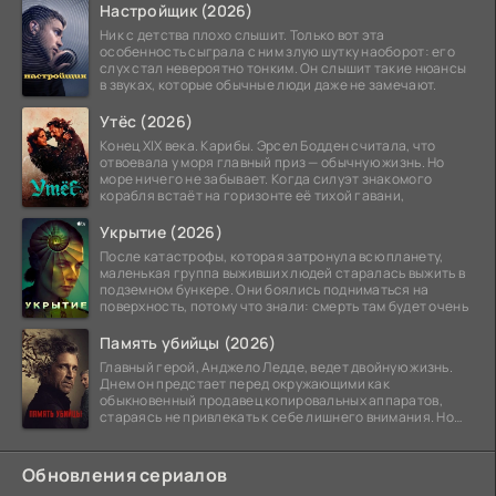
Настройщик (2026)
Ник с детства плохо слышит. Только вот эта
особенность сыграла с ним злую шутку наоборот: его
слух стал невероятно тонким. Он слышит такие нюансы
в звуках, которые обычные люди даже не замечают.
Утёс (2026)
Конец XIX века. Карибы. Эрсел Бодден считала, что
отвоевала у моря главный приз — обычную жизнь. Но
море ничего не забывает. Когда силуэт знакомого
корабля встаёт на горизонте её тихой гавани,
Укрытие (2026)
После катастрофы, которая затронула всю планету,
маленькая группа выживших людей старалась выжить в
подземном бункере. Они боялись подниматься на
поверхность, потому что знали: смерть там будет очень
Память убийцы (2026)
Главный герой, Анджело Ледде, ведет двойную жизнь.
Днем он предстает перед окружающими как
обыкновенный продавец копировальных аппаратов,
стараясь не привлекать к себе лишнего внимания. Но
когда
Обновления сериалов