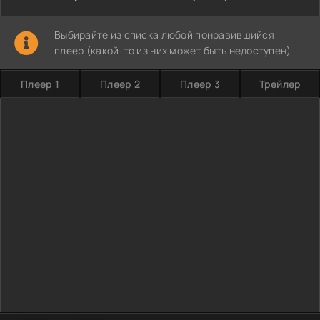
Выбирайте из списка любой понравившийся
плеер (какой-то из них может быть недоступен)
Плеер 1
Плеер 2
Плеер 3
Трейлер