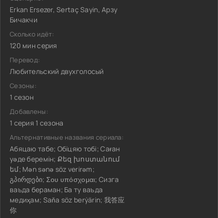
Erkan Ersezer, Sertaç Sayin, Арзу
Бичакчи
Сколько идёт:
120 мин серия
Перевод:
Любительский двухголосый
Сезоны:
1 сезон
Добавлены:
1 серия 1 сезона
Альтернативные названия сериала:
Абяцаю табе; Обіцяю тобі; Саған
уәде беремін; Քեզ խոստանում
եմ; Mən sənə söz verirəm;
გპირდები; Σου υπόσχομαι; Сизга
ваъда бераман; Ба ту ваъда
медиҳам; Saňa söz berýärin; 我答应
你