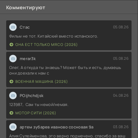
Комментируют
Стас
05.08.26
Фильм не тот. Китайский вместо испанского.
ОНА ЕСТ ТОЛЬКО МЯСО (2026)
merar3k
05.08.26
Олег, А откуда ты знаешь? Может быть и есть, думаешь
они доехали к нам с
ВОЕННАЯ МАШИНА (2026)
POijhchdjsk
04.08.26
123987, Сам ты немой/немая.
МОТОР СИТИ (2026)
артем зубарев иваново сосновая 9а
03.08.26
Алия Сулейменова, это верно подмечено. спасибо за ваш