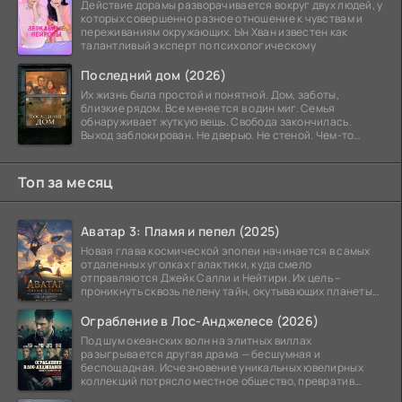
Действие дорамы разворачивается вокруг двух людей, у
которых совершенно разное отношение к чувствам и
переживаниям окружающих. Ын Хван известен как
талантливый эксперт по психологическому
Последний дом (2026)
Их жизнь была простой и понятной. Дом, заботы,
близкие рядом. Все меняется в один миг. Семья
обнаруживает жуткую вещь. Свобода закончилась.
Выход заблокирован. Не дверью. Не стеной. Чем-то
невидимым.
Топ за месяц
Аватар 3: Пламя и пепел (2025)
Новая глава космической эпопеи начинается в самых
отдаленных уголках галактики, куда смело
отправляются Джейк Салли и Нейтири. Их цель –
проникнуть сквозь пелену тайн, окутывающих планеты
системы
Ограбление в Лос-Анджелесе (2026)
Под шум океанских волн на элитных виллах
разыгрывается другая драма — бесшумная и
беспощадная. Исчезновение уникальных ювелирных
коллекций потрясло местное общество, превратив
побережье из курорта в