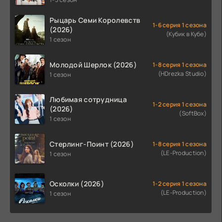
Рыцарь Семи Королевств
1-6 серия 1 сезона
(2026)
(Кубик в Кубе)
1 сезон
Молодой Шерлок (2026)
1-8 серия 1 сезона
(HDrezka Studio)
1 сезон
Любимая сотрудница
1-2 серия 1 сезона
(2026)
(SoftBox)
1 сезон
Стерлинг-Поинт (2026)
1-8 серия 1 сезона
(LE-Production)
1 сезон
Осколки (2026)
1-2 серия 1 сезона
(LE-Production)
1 сезон