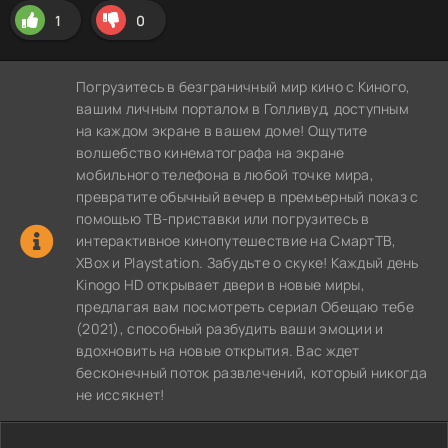
1
0
Погрузитесь в безграничный мир кино с Киного,
вашим личным порталом в Голливуд, доступным
на каждом экране в вашем доме! Ощутите
волшебство кинематографа на экране
мобильного телефона в любой точке мира,
превратите обычный вечер в премьерный показ с
помощью ТВ-приставки или погрузитесь в
интерактивное кинопутешествие на СмартТВ,
XBox и Playstation. Забудьте о скуке! Каждый день
Kinogo HD открывает двери в новые миры,
предлагая вам посмотреть сериал Обещаю тебе
(2021), способный разбудить ваши эмоции и
вдохновить на новые открытия. Вас ждет
бесконечный поток развлечений, который никогда
не иссякнет!