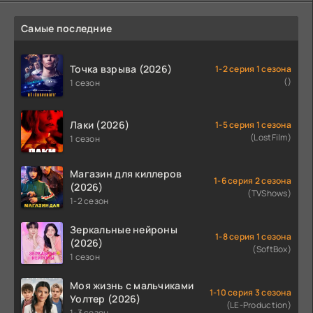
Самые последние
Точка взрыва (2026)
1-2 серия 1 сезона
()
1 сезон
Лаки (2026)
1-5 серия 1 сезона
(LostFilm)
1 сезон
Магазин для киллеров
1-6 серия 2 сезона
(2026)
(TVShows)
1-2 сезон
Зеркальные нейроны
1-8 серия 1 сезона
(2026)
(SoftBox)
1 сезон
Моя жизнь с мальчиками
1-10 серия 3 сезона
Уолтер (2026)
(LE-Production)
1-3 сезон