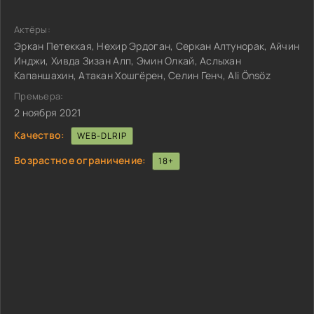
Актёры:
Эркан Петеккая, Нехир Эрдоган, Серкан Алтунорак, Айчин
Инджи, Хивда Зизан Алп, Эмин Олкай, Аслыхан
Капаншахин, Атакан Хошгёрен, Селин Генч, Ali Önsöz
Премьера:
2 ноября 2021
Качество:
WEB-DLRIP
Возрастное ограничение:
18+