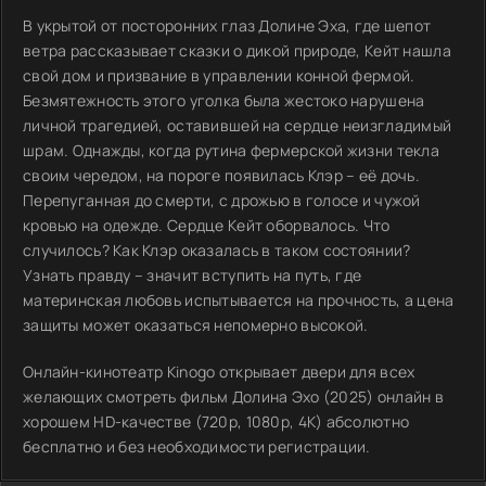
В укрытой от посторонних глаз Долине Эха, где шепот
ветра рассказывает сказки о дикой природе, Кейт нашла
свой дом и призвание в управлении конной фермой.
Безмятежность этого уголка была жестоко нарушена
личной трагедией, оставившей на сердце неизгладимый
шрам. Однажды, когда рутина фермерской жизни текла
своим чередом, на пороге появилась Клэр – её дочь.
Перепуганная до смерти, с дрожью в голосе и чужой
кровью на одежде. Сердце Кейт оборвалось. Что
случилось? Как Клэр оказалась в таком состоянии?
Узнать правду – значит вступить на путь, где
материнская любовь испытывается на прочность, а цена
защиты может оказаться непомерно высокой.
Онлайн-кинотеатр Kinogo открывает двери для всех
желающих смотреть фильм Долина Эхо (2025) онлайн в
хорошем HD-качестве (720p, 1080p, 4K) абсолютно
бесплатно и без необходимости регистрации.