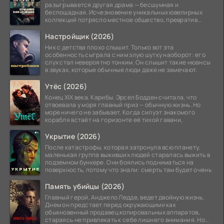
разыгрывается другая драма — бесшумная и
беспощадная. Исчезновение уникальных ювелирных
коллекций потрясло местное общество, превратив
побережье из курорта в
Настройщик (2026)
Ник с детства плохо слышит. Только вот эта
особенность сыграла с ним злую шутку наоборот: его
слух стал невероятно тонким. Он слышит такие нюансы
в звуках, которые обычные люди даже не замечают.
Утёс (2026)
Конец XIX века. Карибы. Эрсел Бодден считала, что
отвоевала у моря главный приз — обычную жизнь. Но
море ничего не забывает. Когда силуэт знакомого
корабля встаёт на горизонте её тихой гавани,
Укрытие (2026)
После катастрофы, которая затронула всю планету,
маленькая группа выживших людей старалась выжить в
подземном бункере. Они боялись подниматься на
поверхность, потому что знали: смерть там будет очень
Память убийцы (2026)
Главный герой, Анджело Ледде, ведет двойную жизнь.
Днем он предстает перед окружающими как
обыкновенный продавец копировальных аппаратов,
стараясь не привлекать к себе лишнего внимания. Но