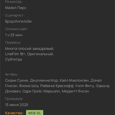
Режиссёр:
Майкл Пирс
Сценарист:
Брэд Ингелсби
Сколько идёт:
1 ч 23 мин
Перевод:
Многоголосый закадровый,
LineFilm 18+, Оригинальный,
Субтитры
Актёры:
Сидни Суини, Джулианна Мур, Кайл Маклоклен, Донал
Глисон, Фиона Шоу, Ребекка Крескофф, Уилл Фитц, Эдмунд
Донован, Одри Грэйс Маршалл, Мерритт Янсон
Премьера:
13 июня 2025
Качество:
WEB-DL