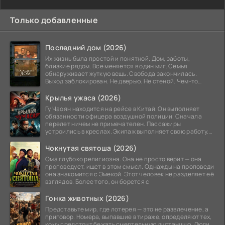
Только добавленные
Последний дом (2026)
Их жизнь была простой и понятной. Дом, заботы,
близкие рядом. Все меняется в один миг. Семья
обнаруживает жуткую вещь. Свобода закончилась.
Выход заблокирован. Не дверью. Не стеной. Чем-то
невидимым.
Крылья ужаса (2026)
Гу Чаоян находится на рейсе в Китай. Он выполняет
обязанности офицера воздушной полиции. Сначала
перелет ничем не примечателен. Пассажиры
устроились в креслах. Экипаж выполняет свою работу.
Лайнер
Чокнутая святоша (2026)
Ома глубоко религиозна. Она не просто верит — она
проповедует, ищет в этом смысл. Однажды на проповеди
она знакомится с Эмекой. Этот человек не разделяет её
взглядов. Более того, он борется с
Гонка животных (2026)
Представьте мир, где лотерея — это не развлечение, а
приговор. Номера, выпавшие в тираже, определяют тех,
кому предстоит бежать смертельную дистанцию. Люди,