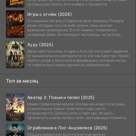
которым достались эти номера, становятся
Игры с огнём (2026)
Отношения Натали и Лафлина дали трещину. Пожар в
доме, который чуть не унёс жизни, лишь усилил
взаимное напряжение. В этот момент появляется
пожарный Джек. Он приходит на помощь, но за этим
стоит его
Худу (2026)
Двое преступников, Андре и Алисса, получают задание
от криминального авторитета по кличке Капитан. Нужно
найти сундук с золотом Конфедерации, который когда-
то спрятали в старом здании на заброшенной
Топ за месяц
Аватар 3: Пламя и пепел (2025)
Новая глава космической эпопеи начинается в самых
отдаленных уголках галактики, куда смело
отправляются Джейк Салли и Нейтири. Их цель –
проникнуть сквозь пелену тайн, окутывающих планеты
системы
Ограбление в Лос-Анджелесе (2026)
Под шум океанских волн на элитных виллах