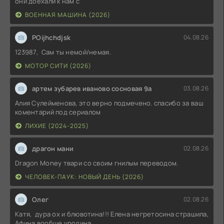
они доехали к нам с
ВОЕННАЯ МАШИНА (2026)
POijhchdjsk
04.08.26
123987, Сам ты немой/немая.
МОТОР СИТИ (2026)
артем зубарев иваново сосновая 9а
03.08.26
Алия Сулейменова, это верно подмечено. спасибо за ваш
коментарий под сериалом
ЛИХИЕ (2024-2025)
драгон мани
02.08.26
Dragon Money твари со своим гнилым переводом.
ЧЕЛОВЕК-ПАУК: НОВЫЙ ДЕНЬ (2026)
Олег
02.08.26
Катя, дура ох и блювотина!!! Елена негретосина страшила,
Афина вообще уродина