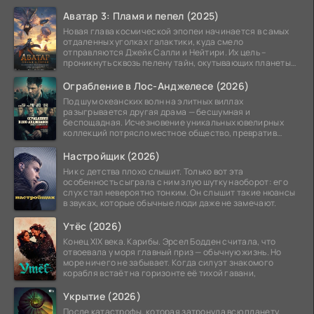
Аватар 3: Пламя и пепел (2025)
Новая глава космической эпопеи начинается в самых
отдаленных уголках галактики, куда смело
отправляются Джейк Салли и Нейтири. Их цель –
проникнуть сквозь пелену тайн, окутывающих планеты
системы
Ограбление в Лос-Анджелесе (2026)
Под шум океанских волн на элитных виллах
разыгрывается другая драма — бесшумная и
беспощадная. Исчезновение уникальных ювелирных
коллекций потрясло местное общество, превратив
побережье из курорта в
Настройщик (2026)
Ник с детства плохо слышит. Только вот эта
особенность сыграла с ним злую шутку наоборот: его
слух стал невероятно тонким. Он слышит такие нюансы
в звуках, которые обычные люди даже не замечают.
Утёс (2026)
Конец XIX века. Карибы. Эрсел Бодден считала, что
отвоевала у моря главный приз — обычную жизнь. Но
море ничего не забывает. Когда силуэт знакомого
корабля встаёт на горизонте её тихой гавани,
Укрытие (2026)
После катастрофы, которая затронула всю планету,