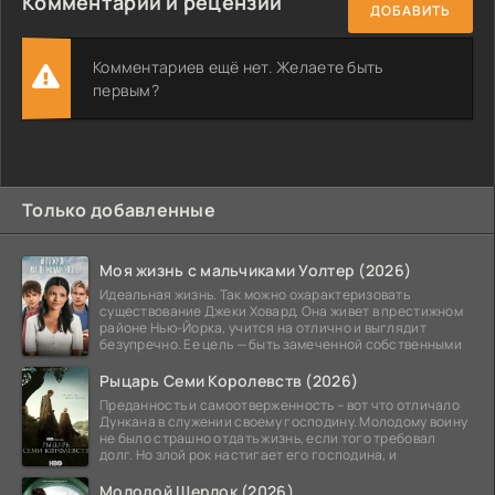
Комментарии и рецензии
ДОБАВИТЬ
Комментариев ещё нет. Желаете быть
первым?
Только добавленные
Моя жизнь с мальчиками Уолтер (2026)
Идеальная жизнь. Так можно охарактеризовать
существование Джеки Ховард. Она живет в престижном
районе Нью-Йорка, учится на отлично и выглядит
безупречно. Ее цель — быть замеченной собственными
Рыцарь Семи Королевств (2026)
Преданность и самоотверженность – вот что отличало
Дункана в служении своему господину. Молодому воину
не было страшно отдать жизнь, если того требовал
долг. Но злой рок настигает его господина, и
Молодой Шерлок (2026)