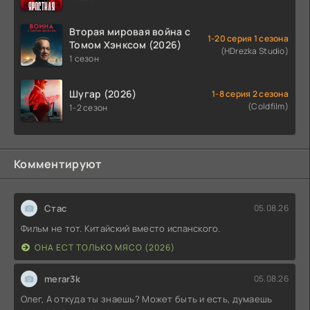
Вторая мировая война с
1-20 серия 1 сезона
Томом Хэнксом (2026)
(HDrezka Studio)
1 сезон
Шугар (2026)
1-8 серия 2 сезона
(Coldfilm)
1-2 сезон
Комментируют
Стас
05.08.26
Фильм не тот. Китайский вместо испанского.
ОНА ЕСТ ТОЛЬКО МЯСО (2026)
merar3k
05.08.26
Олег, А откуда ты знаешь? Может быть и есть, думаешь