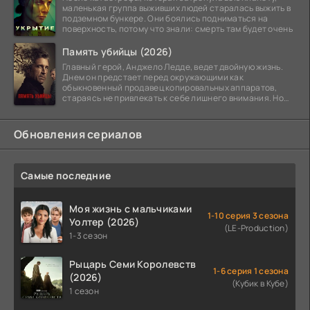
маленькая группа выживших людей старалась выжить в
подземном бункере. Они боялись подниматься на
поверхность, потому что знали: смерть там будет очень
Память убийцы (2026)
Главный герой, Анджело Ледде, ведет двойную жизнь.
Днем он предстает перед окружающими как
обыкновенный продавец копировальных аппаратов,
стараясь не привлекать к себе лишнего внимания. Но
когда
Обновления сериалов
Самые последние
Моя жизнь с мальчиками
1-10 серия 3 сезона
Уолтер (2026)
(LE-Production)
1-3 сезон
Рыцарь Семи Королевств
1-6 серия 1 сезона
(2026)
(Кубик в Кубе)
1 сезон