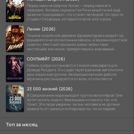
Перед нами не Шерлок Холмс — перед нами его
черновик. В новом сериале Гая Ричи юный гений ещё
даже не подозревает, что станет легендой. Он просто
студент Оксфорда, который по воле злого рока
Ленин (2026)
Тишина индийской деревни Шрирампурам каждый год
взрывается не колокольным звоном, а звуками яростной
схватки. Местный праздник давно забыл свое
настоящее значение, превратившись в кровавый
ритуал.
СОУЛМ8ЙТ (2026)
Гибель супруги становится точкой невозврата для
Дэвида Рисдаля. Он существует в режиме автопилота:
дом, машинная рутина, безэмоциональная работа.
Мужчина дистанцируется от всех, кто пытается
23 000 жизней (2026)
В Средиземное море выходит группа волонтёров. Они
хотят искать лодки с беженцами и спасать тех, кто
тонет. Эти люди уверены: жизнь человека не должна
зависеть от границ или бюрократии. Но их первая
Топ за месяц