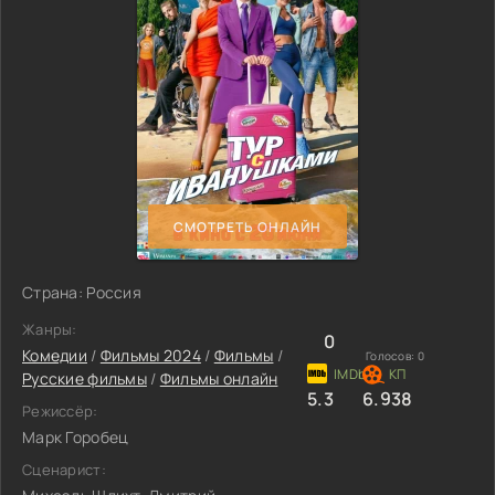
СМОТРЕТЬ ОНЛАЙН
Страна: Россия
Жанры:
0
Комедии
/
Фильмы 2024
/
Фильмы
/
Голосов:
0
Русские фильмы
/
Фильмы онлайн
5.3
6.938
Режиссёр:
Марк Горобец
Сценарист: