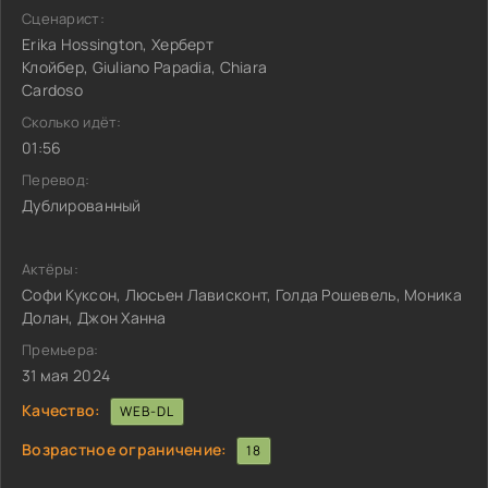
Сценарист:
Erika Hossington, Херберт
Клойбер, Giuliano Papadia, Chiara
Cardoso
Сколько идёт:
01:56
Перевод:
Дублированный
Актёры:
Софи Куксон, Люсьен Лависконт, Голда Рошевель, Моника
Долан, Джон Ханна
Премьера:
31 мая 2024
Качество:
WEB-DL
Возрастное ограничение:
18