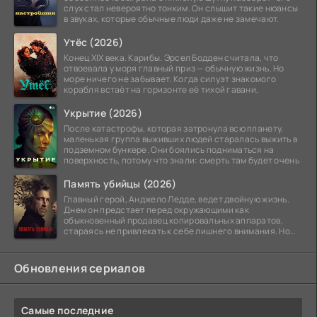
слух стал невероятно тонким. Он слышит такие нюансы
в звуках, которые обычные люди даже не замечают.
Утёс (2026)
Конец XIX века. Карибы. Эрсел Бодден считала, что
отвоевала у моря главный приз — обычную жизнь. Но
море ничего не забывает. Когда силуэт знакомого
корабля встаёт на горизонте её тихой гавани,
Укрытие (2026)
После катастрофы, которая затронула всю планету,
маленькая группа выживших людей старалась выжить в
подземном бункере. Они боялись подниматься на
поверхность, потому что знали: смерть там будет очень
Память убийцы (2026)
Главный герой, Анджело Ледде, ведет двойную жизнь.
Днем он предстает перед окружающими как
обыкновенный продавец копировальных аппаратов,
стараясь не привлекать к себе лишнего внимания. Но
когда
Обновления сериалов
Самые последние