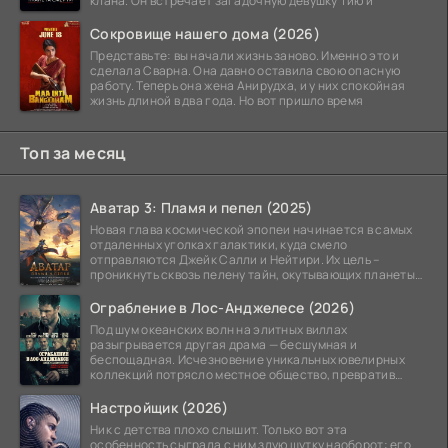
клана. Он встречает загадочную девушку Тию и
Сокровище нашего дома (2026)
Представьте: вы начали жизнь заново. Именно это и
сделала Сварна. Она давно оставила свою опасную
работу. Теперь она жена Анирудха, и у них спокойная
жизнь длиной в два года. Но вот пришло время
Топ за месяц
Аватар 3: Пламя и пепел (2025)
Новая глава космической эпопеи начинается в самых
отдаленных уголках галактики, куда смело
отправляются Джейк Салли и Нейтири. Их цель –
проникнуть сквозь пелену тайн, окутывающих планеты
системы
Ограбление в Лос-Анджелесе (2026)
Под шум океанских волн на элитных виллах
разыгрывается другая драма — бесшумная и
беспощадная. Исчезновение уникальных ювелирных
коллекций потрясло местное общество, превратив
побережье из курорта в
Настройщик (2026)
Ник с детства плохо слышит. Только вот эта
особенность сыграла с ним злую шутку наоборот: его