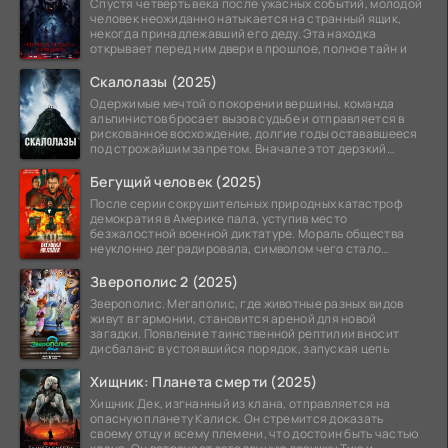
Спустя четверть века после ужасных событий, молодой
человек неожиданно натыкается на странный ящик,
некогда принадлежавший его деду. Эта находка
открывает перед ним двери в прошлое, полное тайн и
Скалолазы (2025)
Одержимые мечтой о покорении вершины, команда
альпинистов бросает вызов судьбе и отправляется в
рискованное восхождение, долгие годы остававшееся
под строжайшим запретом. Вначале этот дерзкий
проект
Бегущий человек (2025)
После серии сокрушительных природных катастроф
демократия в Америке пала, уступив место
безжалостной военной диктатуре. Мораль общества
неуклонно деградировала, символом чего стало
чудовищное шоу
Зверополис 2 (2025)
Зверополис. Мегаполис, где животные разных видов
живут в гармонии, становится ареной для новой
загадки. Появление таинственной рептилии вносит
дисбаланс в устоявшийся порядок, запуская цепь
Хищник: Планета смерти (2025)
Хищник Дек, изгнанный из клана, отправляется на
опасную планету Калиск. Он стремится доказать
своему отцу и всему племени, что достоин быть частью