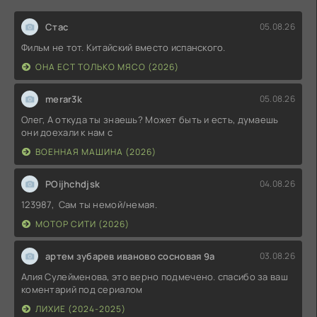
Стас
05.08.26
Фильм не тот. Китайский вместо испанского.
ОНА ЕСТ ТОЛЬКО МЯСО (2026)
merar3k
05.08.26
Олег, А откуда ты знаешь? Может быть и есть, думаешь
они доехали к нам с
ВОЕННАЯ МАШИНА (2026)
POijhchdjsk
04.08.26
123987, Сам ты немой/немая.
МОТОР СИТИ (2026)
артем зубарев иваново сосновая 9а
03.08.26
Алия Сулейменова, это верно подмечено. спасибо за ваш
коментарий под сериалом
ЛИХИЕ (2024-2025)