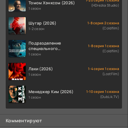
1-20 серия 1 сезона
Томом Хэнксом (2026)
(HDrezka Studio)
1 сезон
Шугар (2026)
1-8 серия 2 сезона
(Coldfilm)
1-2 сезон
Подразделение
1-8 серия 1 сезона
специального
(Coldfilm)
назначения (2026)
1 сезон
Лаки (2026)
1-4 серия 1 сезона
(LostFilm)
1 сезон
Менеджер Ким (2026)
1-10 серия 1 сезона
(DubLik.TV)
1 сезон
Комментируют