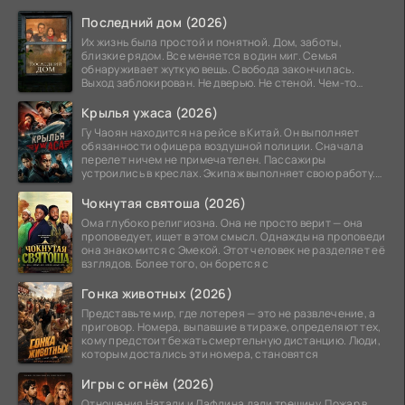
Последний дом (2026)
Их жизнь была простой и понятной. Дом, заботы,
близкие рядом. Все меняется в один миг. Семья
обнаруживает жуткую вещь. Свобода закончилась.
Выход заблокирован. Не дверью. Не стеной. Чем-то
невидимым.
Крылья ужаса (2026)
Гу Чаоян находится на рейсе в Китай. Он выполняет
обязанности офицера воздушной полиции. Сначала
перелет ничем не примечателен. Пассажиры
устроились в креслах. Экипаж выполняет свою работу.
Лайнер
Чокнутая святоша (2026)
Ома глубоко религиозна. Она не просто верит — она
проповедует, ищет в этом смысл. Однажды на проповеди
она знакомится с Эмекой. Этот человек не разделяет её
взглядов. Более того, он борется с
Гонка животных (2026)
Представьте мир, где лотерея — это не развлечение, а
приговор. Номера, выпавшие в тираже, определяют тех,
кому предстоит бежать смертельную дистанцию. Люди,
которым достались эти номера, становятся
Игры с огнём (2026)
Отношения Натали и Лафлина дали трещину. Пожар в