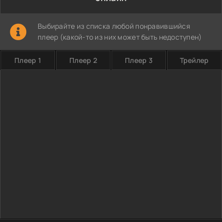
Выбирайте из списка любой понравившийся
плеер (какой-то из них может быть недоступен)
Плеер 1
Плеер 2
Плеер 3
Трейлер