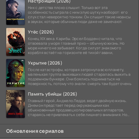
Настройщик (2026)
Ник с детства плохо слышит. Только вот эта
особенность сыграла с ним злую шутку наоборот: его
слух стал невероятно тонким. Он слышит такие нюансы
в звуках, которые обычные люди даже не замечают.
Утёс (2026)
Конец XIX века. Карибы. Эрсел Бодден считала, что
отвоевала у моря главный приз — обычную жизнь. Но
море ничего не забывает. Когда силуэт знакомого
корабля встаёт на горизонте её тихой гавани,
Укрытие (2026)
После катастрофы, которая затронула всю планету,
маленькая группа выживших людей старалась выжить в
подземном бункере. Они боялись подниматься на
поверхность, потому что знали: смерть там будет очень
Память убийцы (2026)
Главный герой, Анджело Ледде, ведет двойную жизнь.
Днем он предстает перед окружающими как
обыкновенный продавец копировальных аппаратов,
стараясь не привлекать к себе лишнего внимания. Но
когда
Обновления сериалов