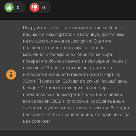
0
0
Погрузитесь в безграничный мир кино с Киного,
вашим личным порталом в Голливуд, доступным
на каждом экране в вашем доме! Ощутите
волшебство кинематографа на экране
мобильного телефона в любой точке мира,
превратите обычный вечер в премьерный показ с
помощью ТВ-приставки или погрузитесь в
интерактивное кинопутешествие на СмартТВ,
XBox и Playstation. Забудьте о скуке! Каждый день
Kinogo HD открывает двери в новые миры,
предлагая вам посмотреть фильм Величайший
всех времен (2024), способный разбудить ваши
эмоции и вдохновить на новые открытия. Вас ждет
бесконечный поток развлечений, который никогда
не иссякнет!