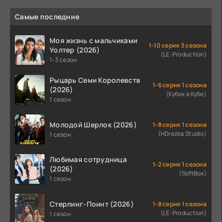
Самые последние
Моя жизнь с мальчиками
1-10 серия 3 сезона
Уолтер (2026)
(LE-Production)
1-3 сезон
Рыцарь Семи Королевств
1-6 серия 1 сезона
(2026)
(Кубик в Кубе)
1 сезон
Молодой Шерлок (2026)
1-8 серия 1 сезона
(HDrezka Studio)
1 сезон
Любимая сотрудница
1-2 серия 1 сезона
(2026)
(SoftBox)
1 сезон
Стерлинг-Поинт (2026)
1-8 серия 1 сезона
(LE-Production)
1 сезон