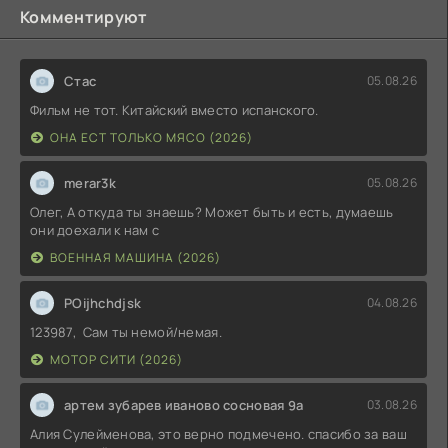
Комментируют
Стас
05.08.26
Фильм не тот. Китайский вместо испанского.
ОНА ЕСТ ТОЛЬКО МЯСО (2026)
merar3k
05.08.26
Олег, А откуда ты знаешь? Может быть и есть, думаешь
они доехали к нам с
ВОЕННАЯ МАШИНА (2026)
POijhchdjsk
04.08.26
123987, Сам ты немой/немая.
МОТОР СИТИ (2026)
артем зубарев иваново сосновая 9а
03.08.26
Алия Сулейменова, это верно подмечено. спасибо за ваш