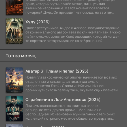
доме, который чуть не унёс жизни, лишь усилил
взаимное напряжение. В этот момент появляется
пожарный Джек. Он приходит на помощь, но за этим
стоит его
Худу (2026)
Двое преступников, Андре и Алисса, получают задание
от криминального авторитета по кличке Капитан. Нужно
найти сундук с золотом Конфедерации, который когда-
то спрятали в старом здании на заброшенной
Топ за месяц
Аватар 3: Пламя и пепел (2025)
Новая глава космической эпопеи начинается в самых
отдаленных уголках галактики, куда смело
отправляются Джейк Салли и Нейтири. Их цель –
проникнуть сквозь пелену тайн, окутывающих планеты
системы
Ограбление в Лос-Анджелесе (2026)
Под шум океанских волн на элитных виллах
разыгрывается другая драма — бесшумная и
беспощадная. Исчезновение уникальных ювелирных
коллекций потрясло местное общество, превратив
побережье из курорта в