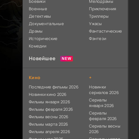
Боевики
Мелодрамы
Военные
Приключения
Детективы
Триллеры
Документальные
Ужасы
Драмы
Фантастические
Исторические
Фэнтези
Комедии
Новейшее
Кино
+
Последние фильмы 2026
Новинки
сериалов 2026
Новинки кино 2026
Сериалы
Фильмы января 2026
января 2026
Фильмы февраля 2026
Сериалы
Фильмы весны 2026
февраля 2026
Фильмы марта 2026
Сериалы весны
Фильмы апреля 2026
2026