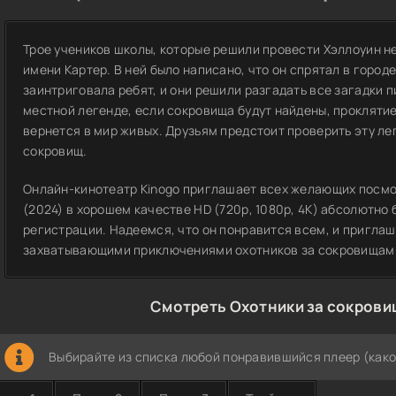
Трое учеников школы, которые решили провести Хэллоуин не
имени Картер. В ней было написано, что он спрятал в город
заинтриговала ребят, и они решили разгадать все загадки п
местной легенде, если сокровища будут найдены, проклятие
вернется в мир живых. Друзьям предстоит проверить эту ле
сокровищ.
Онлайн-кинотеатр Kinogo приглашает всех желающих посмо
(2024) в хорошем качестве HD (720p, 1080p, 4K) абсолютно
регистрации. Надеемся, что он понравится всем, и приглаш
захватывающими приключениями охотников за сокровищам
Смотреть Охотники за сокрови
Выбирайте из списка любой понравившийся плеер (како