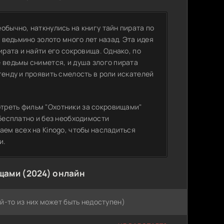
обычно, наткнулись на книгу тайн пирата по
е ведьмино золото много лет назад. Эта идея
ирата и найти его сокровища. Однако, по
 ведьмы снимется, и душа злого пирата
генду и проявить смелость в роли искателей
треть фильм "Охотники за сокровищами"
 бесплатно и без необходимости
аем всех на Kinogo, чтобы насладиться
и.
щами (2024) онлайн
й-то из них может быть недоступен)