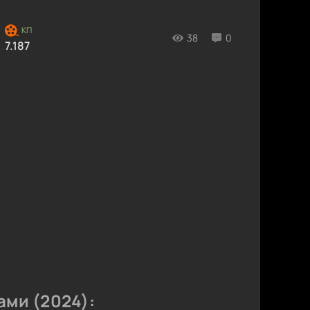
38
0
7.187
ами (2024):