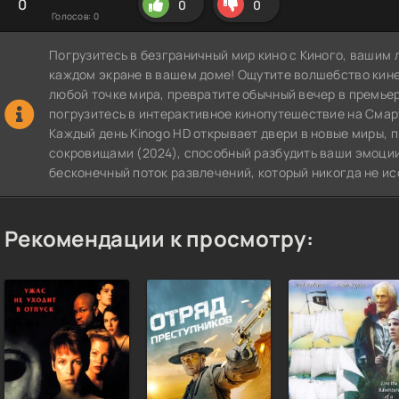
0
0
0
Голосов:
0
Погрузитесь в безграничный мир кино с Киного, вашим 
каждом экране в вашем доме! Ощутите волшебство кин
любой точке мира, превратите обычный вечер в премье
погрузитесь в интерактивное кинопутешествие на СмартТВ
Каждый день Kinogo HD открывает двери в новые миры, 
сокровищами (2024), способный разбудить ваши эмоции 
бесконечный поток развлечений, который никогда не ис
Рекомендации к просмотру: