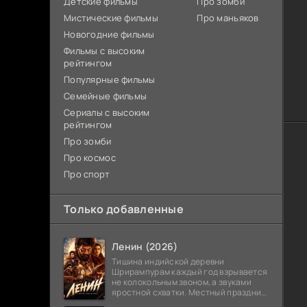
Детские фильмы
Про зомби
Мистические фильмы
Про маньяков
Новогодние фильмы
Фильмы с высоким
рейтингом
Популярные фильмы
Семейные фильмы
Сериалы с высоким
рейтингом
Про зомби
Про космос
Про спорт
Только добавленные
Ленин (2026)
Тишина индийской деревни
Шрирампурам каждый год взрывается
не колокольным звоном, а звуками
яростной схватки. Местный праздник
давно забыл свое настоящее