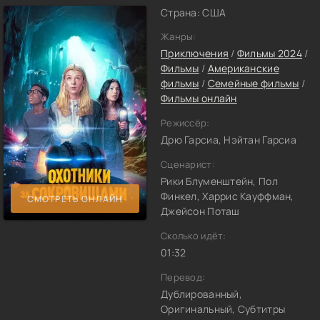
Страна: США
Жанры:
Приключения
/
Фильмы 2024
/
Фильмы
/
Американские
фильмы
/
Семейные фильмы
/
Фильмы онлайн
Режиссёр:
Дрю Гарсиа, Нэйтан Гарсиа
Сценарист:
Рики Блуменштейн, Пол
Финкел, Харрис Кауффман,
СМОТРЕТЬ ОНЛАЙН
Джейсон Поташ
Сколько идёт:
01:32
Перевод:
Дублированный,
Оригинальный, Субтитры