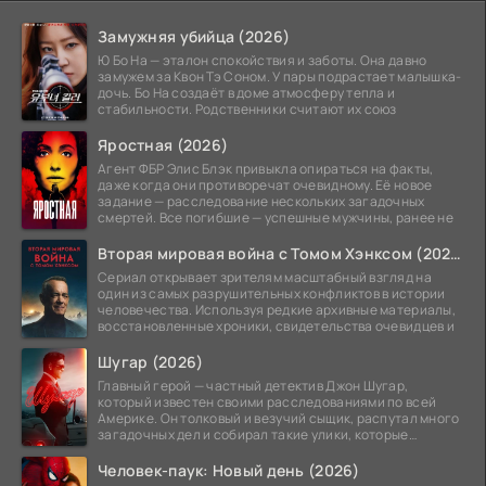
Замужняя убийца (2026)
Ю Бо На — эталон спокойствия и заботы. Она давно
замужем за Квон Тэ Соном. У пары подрастает малышка-
дочь. Бо На создаёт в доме атмосферу тепла и
стабильности. Родственники считают их союз
Яростная (2026)
Агент ФБР Элис Блэк привыкла опираться на факты,
даже когда они противоречат очевидному. Её новое
задание — расследование нескольких загадочных
смертей. Все погибшие — успешные мужчины, ранее не
Вторая мировая война с Томом Хэнксом (2026)
Сериал открывает зрителям масштабный взгляд на
один из самых разрушительных конфликтов в истории
человечества. Используя редкие архивные материалы,
восстановленные хроники, свидетельства очевидцев и
Шугар (2026)
Главный герой — частный детектив Джон Шугар,
который известен своими расследованиями по всей
Америке. Он толковый и везучий сыщик, распутал много
загадочных дел и собирал такие улики, которые
помогли
Человек-паук: Новый день (2026)