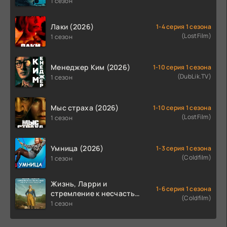
назначения (2026)
1 сезон
Лаки (2026)
1-4 серия 1 сезона
(LostFilm)
1 сезон
Менеджер Ким (2026)
1-10 серия 1 сезона
(DubLik.TV)
1 сезон
Мыс страха (2026)
1-10 серия 1 сезона
(LostFilm)
1 сезон
Умница (2026)
1-3 серия 1 сезона
(Coldfilm)
1 сезон
Жизнь, Ларри и
1-6 серия 1 сезона
стремление к несчастью:
(Coldfilm)
Почти история Америки
1 сезон
(2026)