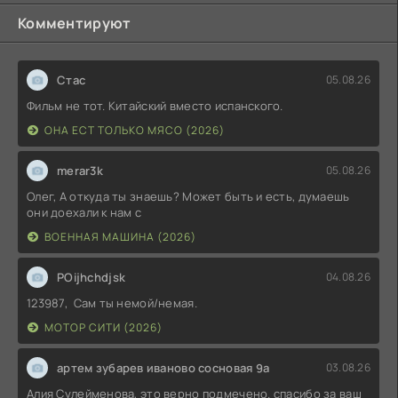
Комментируют
Стас
05.08.26
Фильм не тот. Китайский вместо испанского.
ОНА ЕСТ ТОЛЬКО МЯСО (2026)
merar3k
05.08.26
Олег, А откуда ты знаешь? Может быть и есть, думаешь
они доехали к нам с
ВОЕННАЯ МАШИНА (2026)
POijhchdjsk
04.08.26
123987, Сам ты немой/немая.
МОТОР СИТИ (2026)
артем зубарев иваново сосновая 9а
03.08.26
Алия Сулейменова, это верно подмечено. спасибо за ваш