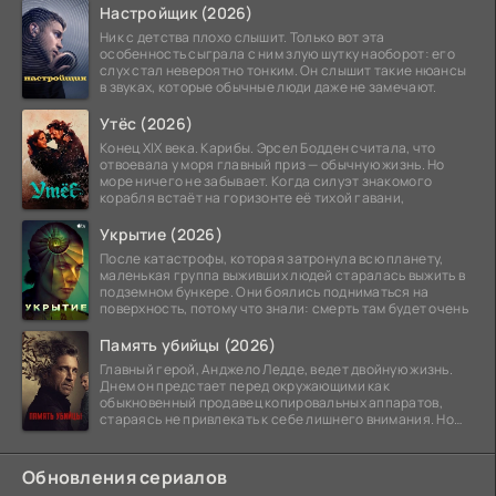
Настройщик (2026)
Ник с детства плохо слышит. Только вот эта
особенность сыграла с ним злую шутку наоборот: его
слух стал невероятно тонким. Он слышит такие нюансы
в звуках, которые обычные люди даже не замечают.
Утёс (2026)
Конец XIX века. Карибы. Эрсел Бодден считала, что
отвоевала у моря главный приз — обычную жизнь. Но
море ничего не забывает. Когда силуэт знакомого
корабля встаёт на горизонте её тихой гавани,
Укрытие (2026)
После катастрофы, которая затронула всю планету,
маленькая группа выживших людей старалась выжить в
подземном бункере. Они боялись подниматься на
поверхность, потому что знали: смерть там будет очень
Память убийцы (2026)
Главный герой, Анджело Ледде, ведет двойную жизнь.
Днем он предстает перед окружающими как
обыкновенный продавец копировальных аппаратов,
стараясь не привлекать к себе лишнего внимания. Но
когда
Обновления сериалов