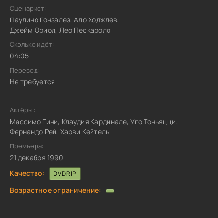
Сценарист:
Паулино Гонзалез, Ало Ходжлев,
Джейм Ориол, Лео Пескароло
Сколько идёт:
04:05
Перевод:
Не требуется
Актёры:
Массимо Гини, Клаудия Кардинале, Уго Тоньяцци,
Фернандо Рей, Харви Кейтель
Премьера:
21 декабря 1990
Качество:
DVDRIP
Возрастное ограничение: