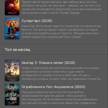
Представьте такую картину: вас забыли все, кого вы
обожали. Не ушли, не пропали — забыли, из-за того что
чужая магия аккуратно убрала вас из их воспоминаний,
как лишнее слово с листа. Питер Паркер
Супергёрл (2026)
Кара Зор-Эл путешествует по галактике со своим псом
Крипто. На неё нападает пират и разбойник, который
угоняет её корабль и ранит Крипто. Объединив силы с
новой подругой и союзницей Рути, семью
Топ за месяц
Аватар 3: Пламя и пепел (2025)
Новая глава космической эпопеи начинается в самых
отдаленных уголках галактики, куда смело
отправляются Джейк Салли и Нейтири. Их цель –
проникнуть сквозь пелену тайн, окутывающих планеты
системы
Ограбление в Лос-Анджелесе (2026)
Под шум океанских волн на элитных виллах
разыгрывается другая драма — бесшумная и
беспощадная. Исчезновение уникальных ювелирных
коллекций потрясло местное общество, превратив
побережье из курорта в