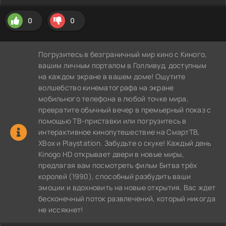
0
0
Погрузитесь в безграничный мир кино с Киного,
вашим личным порталом в Голливуд, доступным
на каждом экране в вашем доме! Ощутите
волшебство кинематографа на экране
мобильного телефона в любой точке мира,
превратите обычный вечер в премьерный показ с
помощью ТВ-приставки или погрузитесь в
интерактивное кинопутешествие на СмартТВ,
XBox и Playstation. Забудьте о скуке! Каждый день
Kinogo HD открывает двери в новые миры,
предлагая вам посмотреть фильм Битва трёх
королей (1990), способный разбудить ваши
эмоции и вдохновить на новые открытия. Вас ждет
бесконечный поток развлечений, который никогда
не иссякнет!