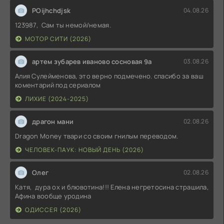
POijhchdjsk
04.08.26
123987, Сам ты немой/немая.
МОТОР СИТИ (2026)
артем зубарев иваново сосновая 9а
03.08.26
Алия Сулейменова, это верно подмечено. спасибо за ваш
коментарий под сериалом
ЛИХИЕ (2024-2025)
драгон мани
02.08.26
Dragon Money твари со своим гнилым переводом.
ЧЕЛОВЕК-ПАУК: НОВЫЙ ДЕНЬ (2026)
Олег
02.08.26
Катя, дура ох и блювотина!!! Елена негретосина страшила,
Афина вообще уродина
ОДИССЕЯ (2026)