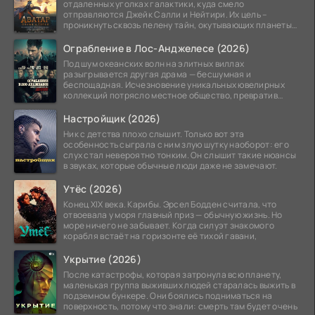
отдаленных уголках галактики, куда смело
отправляются Джейк Салли и Нейтири. Их цель –
проникнуть сквозь пелену тайн, окутывающих планеты
системы
Ограбление в Лос-Анджелесе (2026)
Под шум океанских волн на элитных виллах
разыгрывается другая драма — бесшумная и
беспощадная. Исчезновение уникальных ювелирных
коллекций потрясло местное общество, превратив
побережье из курорта в
Настройщик (2026)
Ник с детства плохо слышит. Только вот эта
особенность сыграла с ним злую шутку наоборот: его
слух стал невероятно тонким. Он слышит такие нюансы
в звуках, которые обычные люди даже не замечают.
Утёс (2026)
Конец XIX века. Карибы. Эрсел Бодден считала, что
отвоевала у моря главный приз — обычную жизнь. Но
море ничего не забывает. Когда силуэт знакомого
корабля встаёт на горизонте её тихой гавани,
Укрытие (2026)
После катастрофы, которая затронула всю планету,
маленькая группа выживших людей старалась выжить в
подземном бункере. Они боялись подниматься на
поверхность, потому что знали: смерть там будет очень