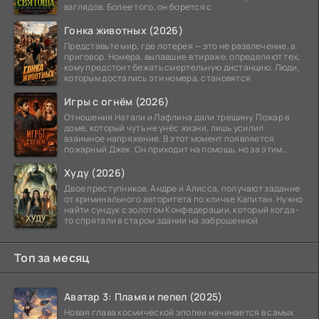
взглядов. Более того, он борется с
Гонка животных (2026)
Представьте мир, где лотерея — это не развлечение, а
приговор. Номера, выпавшие в тираже, определяют тех,
кому предстоит бежать смертельную дистанцию. Люди,
которым достались эти номера, становятся
Игры с огнём (2026)
Отношения Натали и Лафлина дали трещину. Пожар в
доме, который чуть не унёс жизни, лишь усилил
взаимное напряжение. В этот момент появляется
пожарный Джек. Он приходит на помощь, но за этим
стоит его
Худу (2026)
Двое преступников, Андре и Алисса, получают задание
от криминального авторитета по кличке Капитан. Нужно
найти сундук с золотом Конфедерации, который когда-
то спрятали в старом здании на заброшенной
Топ за месяц
Аватар 3: Пламя и пепел (2025)
Новая глава космической эпопеи начинается в самых