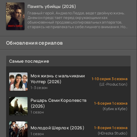
Память убийцы (2026)
Главный герой, Анджело Ледде, ведет двойную жизнь.
Днем он предстает перед окружающими как
обыкновенный продавец копировальных аппаратов,
стараясь не привлекать к себе лишнего внимания. Но
когда
Обновления сериалов
Самые последние
Моя жизнь с мальчиками
1-10 серия 3 сезона
Уолтер (2026)
(LE-Production)
1-3 сезон
Рыцарь Семи Королевств
1-6 серия 1 сезона
(2026)
(Кубик в Кубе)
1 сезон
Молодой Шерлок (2026)
1-8 серия 1 сезона
(HDrezka Studio)
1 сезон