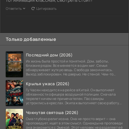
то! Анимация классная, смотреть стоит!
Ответить
Цитировать
Только добавленные
Последний дом (2026)
Их жизнь была простой и понятной. Дом, заботы,
близкие рядом. Все меняется в один миг. Семья
обнаруживает жуткую вещь. Свобода закончилась.
Выход заблокирован. Не дверью. Не стеной. Чем-то
невидимым.
Крылья ужаса (2026)
Гу Чаоян находится на рейсе в Китай. Он выполняет
обязанности офицера воздушной полиции. Сначала
перелет ничем не примечателен. Пассажиры
устроились в креслах. Экипаж выполняет свою работу.
Лайнер
Чокнутая святоша (2026)
Ома глубоко религиозна. Она не просто верит — она
проповедует, ищет в этом смысл. Однажды на проповеди
она знакомится с Эмекой. Этот человек не разделяет её