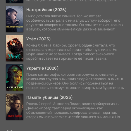
побережье из курорта в
Настройщик (2026)
Ник с детства плохо слышит. Только вот эта
особенность сыграла с ним злую шутку наоборот: его
слух стал невероятно тонким. Он слышит такие нюансы
в звуках, которые обычные люди даже не замечают.
Утёс (2026)
Конец XIX века. Карибы. Эрсел Бодден считала, что
отвоевала у моря главный приз — обычную жизнь. Но
море ничего не забывает. Когда силуэт знакомого
корабля встаёт на горизонте её тихой гавани,
Укрытие (2026)
После катастрофы, которая затронула всю планету,
маленькая группа выживших людей старалась выжить в
подземном бункере. Они боялись подниматься на
поверхность, потому что знали: смерть там будет очень
Память убийцы (2026)
Главный герой, Анджело Ледде, ведет двойную жизнь.
Днем он предстает перед окружающими как
обыкновенный продавец копировальных аппаратов,
стараясь не привлекать к себе лишнего внимания. Но
когда