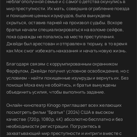
неблагополучной семье и с самого детства окунулись в
мир преступности. Их мать, совершив ограбление поезда
и похищение ценных изумрудов, была вынуждена
скрыться, оставив парней на произвол судьбы. Вскоре
братья начали специализироваться на взломе сейфов,
пока однажды не попались на месте преступления.
Джейди был арестован и отправлен в тюрьму, в то время
как Мок смог избежать наказания и начать новую жизнь.
Благодаря связям с коррумпированным охранником
Фарфулом, Джейди получил условное освобождение, но с
условием - найти похищенные изумруды и вернуть их. Без
помощи Мока ему не обойтись, и братья вынуждены
объединить усилия, чтобы выполнить задание.
Онлайн-кинотеатр Kinogo приглашает всех желающих
посмотреть фильм "Братья" (2024) США в высоком
качестве (720p, 1080p, 4K) абсолютно бесплатно и без
необходимости регистрации. Погрузитесь в
захватывающий мир преступности и интриги вместе с