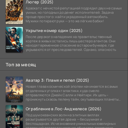
Люгер (2025)
Адвокат с нечистой репутацией подрядил двух не самых
умных, но голодных до денег исполнителей. Задача
проще простого: найти украденный автомобиль.
Мужики потирают руки — это же лёгкие бабки!
Укрытие номер один (2025)
После дерзкого нападения на правительственный
кортеж в живых остались лишь шестеро агентов. Они
находят временное спасение в старом бункере, где
укрываются от преследователей. Однако, опасность
Топ за месяц
Аватар 3: Пламя и пепел (2025)
Новая глава космической эпопеи начинается в самых
отдаленных уголках галактики, куда смело
отправляются Джейк Салли и Нейтири. Их цель –
проникнуть сквозь пелену тайн, окутывающих планеты
системы
Ограбление в Лос-Анджелесе (2026)
Под шум океанских волн на элитных виллах
разыгрывается другая драма — бесшумная и
беспощадная. Исчезновение уникальных ювелирных
коллекций потрясло местное общество, превратив