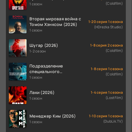
(Coldfilm)
1 сезон
Вторая мировая война с
1-20 серия 1 сезона
Томом Хэнксом (2026)
(HDrezka Studio)
1 сезон
Шугар (2026)
1-8 серия 2 сезона
(Coldfilm)
1-2 сезон
Подразделение
1-8 серия 1 сезона
специального
(Coldfilm)
назначения (2026)
1 сезон
Лаки (2026)
1-4 серия 1 сезона
(LostFilm)
1 сезон
Менеджер Ким (2026)
1-10 серия 1 сезона
(DubLik.TV)
1 сезон