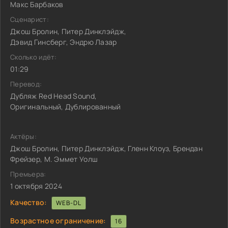
Макс Барбаков
Сценарист:
Джош Бролин, Питер Динклэйдж,
Дэвид Гинсберг, Эндрю Лазар
Сколько идёт:
01:29
Перевод:
Дубляж Red Head Sound,
Оригинальный, Дублированный
Актёры:
Джош Бролин, Питер Динклэйдж, Гленн Клоуз, Брендан
Фрейзер, М. Эммет Уолш
Премьера:
1 октября 2024
Качество:
WEB-DL
Возрастное ограничение:
16