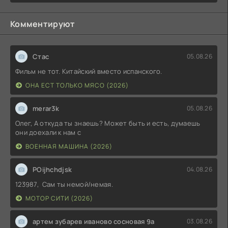
Комментируют
Стас
05.08.26
Фильм не тот. Китайский вместо испанского.
ОНА ЕСТ ТОЛЬКО МЯСО (2026)
merar3k
05.08.26
Олег, А откуда ты знаешь? Может быть и есть, думаешь
они доехали к нам с
ВОЕННАЯ МАШИНА (2026)
POijhchdjsk
04.08.26
123987, Сам ты немой/немая.
МОТОР СИТИ (2026)
артем зубарев иваново сосновая 9а
03.08.26