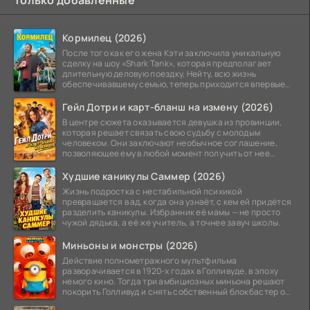
Кормилец (2026)
После того как его жена Кэти заключила уникальную
сделку на шоу «Shark Tank», которая предполагает
длительную деловую поездку, Нейту, всю жизнь
обеспечивавшему семью, теперь приходится впервые
стать
Гейл Дотри и карт-бланш на измену (2026)
В центре сюжета оказывается девушка из провинции,
которая решает связать свою судьбу с молодым
человеком. Они заключают необычное соглашение,
позволяющее ему в любой момент получить от нее
прощение
Худшие каникулы Саммер (2026)
Жизнь подростка с нестабильной психикой
превращается в ад, когда она узнаёт, с кем ей придётся
разделить каникулы. Избранник её мамы — не просто
чужой дядька, а её же учитель, а точнее завуч школы.
Миньоны и монстры (2026)
Действие полнометражного мультфильма
разворачивается в 1920-х годах в Голливуде, в эпоху
немого кино. Тогда три амбициозных миньона решают
покорить Голливуд и снять собственный блокбастер о
монстрах.