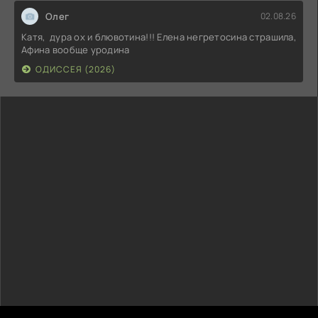
Олег
02.08.26
Катя, дура ох и блювотина!!! Елена негретосина страшила,
Афина вообще уродина
ОДИССЕЯ (2026)