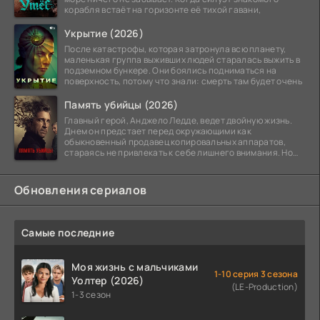
корабля встаёт на горизонте её тихой гавани,
Укрытие (2026)
После катастрофы, которая затронула всю планету,
маленькая группа выживших людей старалась выжить в
подземном бункере. Они боялись подниматься на
поверхность, потому что знали: смерть там будет очень
Память убийцы (2026)
Главный герой, Анджело Ледде, ведет двойную жизнь.
Днем он предстает перед окружающими как
обыкновенный продавец копировальных аппаратов,
стараясь не привлекать к себе лишнего внимания. Но
когда
Обновления сериалов
Самые последние
Моя жизнь с мальчиками
1-10 серия 3 сезона
Уолтер (2026)
(LE-Production)
1-3 сезон