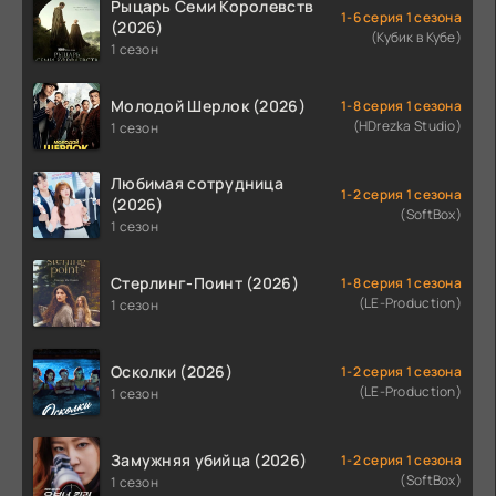
Рыцарь Семи Королевств
1-6 серия 1 сезона
(2026)
(Кубик в Кубе)
1 сезон
Молодой Шерлок (2026)
1-8 серия 1 сезона
(HDrezka Studio)
1 сезон
Любимая сотрудница
1-2 серия 1 сезона
(2026)
(SoftBox)
1 сезон
Стерлинг-Поинт (2026)
1-8 серия 1 сезона
(LE-Production)
1 сезон
Осколки (2026)
1-2 серия 1 сезона
(LE-Production)
1 сезон
Замужняя убийца (2026)
1-2 серия 1 сезона
(SoftBox)
1 сезон