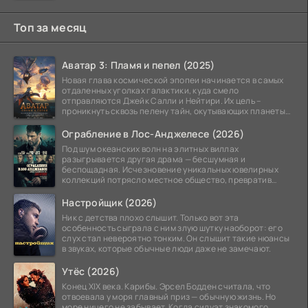
Топ за месяц
Аватар 3: Пламя и пепел (2025)
Новая глава космической эпопеи начинается в самых
отдаленных уголках галактики, куда смело
отправляются Джейк Салли и Нейтири. Их цель –
проникнуть сквозь пелену тайн, окутывающих планеты
системы
Ограбление в Лос-Анджелесе (2026)
Под шум океанских волн на элитных виллах
разыгрывается другая драма — бесшумная и
беспощадная. Исчезновение уникальных ювелирных
коллекций потрясло местное общество, превратив
побережье из курорта в
Настройщик (2026)
Ник с детства плохо слышит. Только вот эта
особенность сыграла с ним злую шутку наоборот: его
слух стал невероятно тонким. Он слышит такие нюансы
в звуках, которые обычные люди даже не замечают.
Утёс (2026)
Конец XIX века. Карибы. Эрсел Бодден считала, что
отвоевала у моря главный приз — обычную жизнь. Но
море ничего не забывает. Когда силуэт знакомого