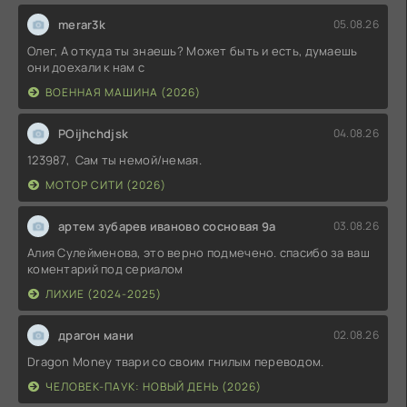
merar3k
05.08.26
Олег, А откуда ты знаешь? Может быть и есть, думаешь
они доехали к нам с
ВОЕННАЯ МАШИНА (2026)
POijhchdjsk
04.08.26
123987, Сам ты немой/немая.
МОТОР СИТИ (2026)
артем зубарев иваново сосновая 9а
03.08.26
Алия Сулейменова, это верно подмечено. спасибо за ваш
коментарий под сериалом
ЛИХИЕ (2024-2025)
драгон мани
02.08.26
Dragon Money твари со своим гнилым переводом.
ЧЕЛОВЕК-ПАУК: НОВЫЙ ДЕНЬ (2026)