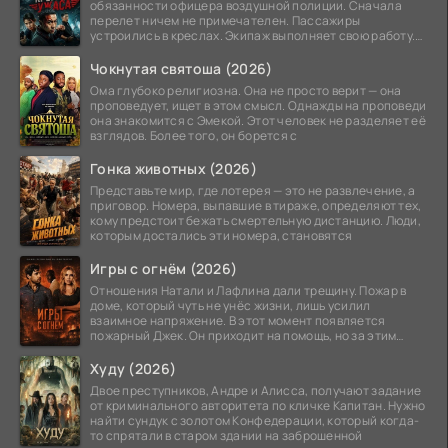
обязанности офицера воздушной полиции. Сначала
перелет ничем не примечателен. Пассажиры
устроились в креслах. Экипаж выполняет свою работу.
Лайнер
Чокнутая святоша (2026)
Ома глубоко религиозна. Она не просто верит — она
проповедует, ищет в этом смысл. Однажды на проповеди
она знакомится с Эмекой. Этот человек не разделяет её
взглядов. Более того, он борется с
Гонка животных (2026)
Представьте мир, где лотерея — это не развлечение, а
приговор. Номера, выпавшие в тираже, определяют тех,
кому предстоит бежать смертельную дистанцию. Люди,
которым достались эти номера, становятся
Игры с огнём (2026)
Отношения Натали и Лафлина дали трещину. Пожар в
доме, который чуть не унёс жизни, лишь усилил
взаимное напряжение. В этот момент появляется
пожарный Джек. Он приходит на помощь, но за этим
стоит его
Худу (2026)
Двое преступников, Андре и Алисса, получают задание
от криминального авторитета по кличке Капитан. Нужно
найти сундук с золотом Конфедерации, который когда-
то спрятали в старом здании на заброшенной