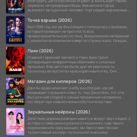
благодать. Дети беспечно играют, а жизнь идет своим
чередом, не предвещая беды. Внезапно в город
въезжает загадочный человек, торгующий мороженым.
Его
Точка взрыва (2026)
Был 1986 год, когда Финляндия столкнулась с вызовом,
который проверил на прочность всю
правоохранительную систему. Вооруженное нападение
с захватом заложников повергло страну в шок. Каждая
минута той
Лаки (2026)
Главной героиней является Лаки Армстронг,
обладающая невероятным обаянием и сложным
прошлым. В её детстве была другая реальность,
поскольку её воспитал красноречивый отец. Они
постоянно перемещались,
Магазин для киллеров (2026)
Джи Ан едва начинает учёбу в колледже, как её
накрывает страшная новость: Чон Джин Ман, тот, кто
был для неё опорой и самым преданным человеком,
погибает при невыясненных обстоятельствах.
Зеркальные нейроны (2026)
Действие дорамы разворачивается вокруг двух людей, у
которых совершенно разное отношение к чувствам и
переживаниям окружающих. Ын Хван известен как
талантливый эксперт по психологическому