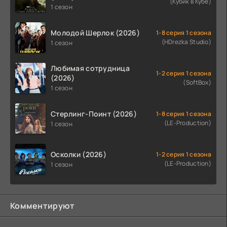
(Кубик в Кубе)
1 сезон
Молодой Шерлок (2026)
1-8 серия 1 сезона
(HDrezka Studio)
1 сезон
Любимая сотрудница
1-2 серия 1 сезона
(2026)
(SoftBox)
1 сезон
Стерлинг-Поинт (2026)
1-8 серия 1 сезона
(LE-Production)
1 сезон
Осколки (2026)
1-2 серия 1 сезона
(LE-Production)
1 сезон
Комментируют