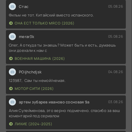
Стас
05.08.26
Фильм не тот. Китайский вместо испанского.
ОНА ЕСТ ТОЛЬКО МЯСО (2026)
merar3k
05.08.26
Олег, А откуда ты знаешь? Может быть и есть, думаешь
они доехали к нам с
ВОЕННАЯ МАШИНА (2026)
POijhchdjsk
04.08.26
123987, Сам ты немой/немая.
МОТОР СИТИ (2026)
артем зубарев иваново сосновая 9а
03.08.26
Алия Сулейменова, это верно подмечено. спасибо за ваш
коментарий под сериалом
ЛИХИЕ (2024-2025)