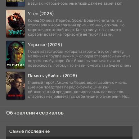
в звуках, которые обычные люди даже не замечают.
Утёс (2026)
Конец XIX века. Карибы. Эрсел Бодден считала, что
отвоевала у моря главный приз — обычную жизнь. Но
море ничего не забывает. Когда силуэт знакомого
корабля встаёт на горизонте её тихой гавани,
Укрытие (2026)
После катастрофы, которая затронула всю планету,
маленькая группа выживших людей старалась выжить в
подземном бункере. Они боялись подниматься на
поверхность, потому что знали: смерть там будет очень
Память убийцы (2026)
Главный герой, Анджело Ледде, ведет двойную жизнь.
Днем он предстает перед окружающими как
обыкновенный продавец копировальных аппаратов,
стараясь не привлекать к себе лишнего внимания. Но
когда
Обновления сериалов
Самые последние