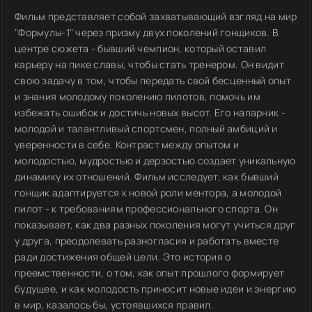
Фильм представляет собой захватывающий взгляд на мир
"Формулы-1" через призму двух поколений гонщиков. В
центре сюжета - бывший чемпион, который оставил
карьеру на пике славы, чтобы стать тренером. Он видит
свою задачу в том, чтобы передать свой бесценный опыт
и знания молодому поколению пилотов, помочь им
избежать ошибок и достичь новых высот. Его напарник -
молодой и талантливый спортсмен, полный амбиций и
уверенности в себе. Контраст между опытом и
молодостью, мудростью и дерзостью создает уникальную
динамику их отношений. Фильм исследует, как бывший
гонщик адаптируется к новой роли ментора, а молодой
пилот - к требованиям профессионального спорта. Он
показывает, как два разных поколения могут учиться друг
у друга, преодолевать разногласия и работать вместе
ради достижения общей цели. Это история о
преемственности, о том, как опыт прошлого формирует
будущее, и как молодость приносит новые идеи и энергию
в мир, казалось бы, устоявшихся правил.