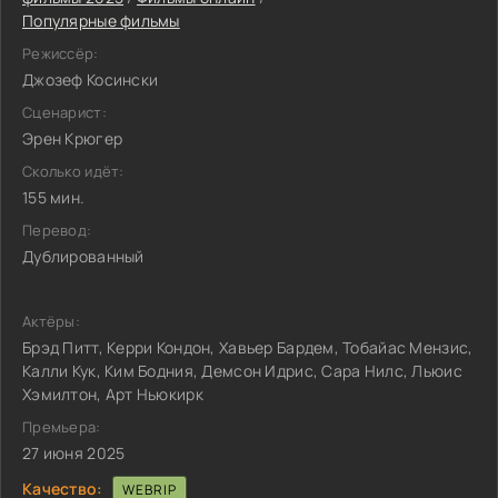
Популярные фильмы
Режиссёр:
Джозеф Косински
Сценарист:
Эрен Крюгер
Сколько идёт:
155 мин.
Перевод:
Дублированный
Актёры:
Брэд Питт, Керри Кондон, Хавьер Бардем, Тобайас Мензис,
Калли Кук, Ким Бодния, Демсон Идрис, Сара Нилс, Льюис
Хэмилтон, Арт Ньюкирк
Премьера:
27 июня 2025
Качество:
WEBRIP