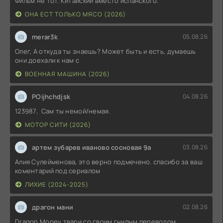
Фильм не тот. Китайский вместо испанского.
ОНА ЕСТ ТОЛЬКО МЯСО (2026)
merar3k
05.08.26
Олег, А откуда ты знаешь? Может быть и есть, думаешь
они доехали к нам с
ВОЕННАЯ МАШИНА (2026)
POijhchdjsk
04.08.26
123987, Сам ты немой/немая.
МОТОР СИТИ (2026)
артем зубарев иваново сосновая 9а
03.08.26
Алия Сулейменова, это верно подмечено. спасибо за ваш
коментарий под сериалом
ЛИХИЕ (2024-2025)
драгон мани
02.08.26
Dragon Money твари со своим гнилым переводом.