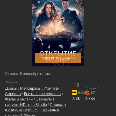
СМОТРЕТЬ ОНЛАЙН
Страна: Великобритания
Жанры:
10
Драмы
/
Мелодрамы
/
Фэнтези
/
Голосов:
2
Сериалы
/
Британские сериалы
/
7.80
7.784
Фильмы онлайн
/
Сериалы в
озвучке HDrezka Studio
/
Сериалы
в озвучке LostFilm
/
Сериалы в
озвучке TVShows