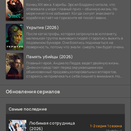
Конец XIX века. Карибы. Эрсел Бодден считала, что
отвоевала у моря главный приз — обычную жизнь. Но
море ничего не забывает. Когда силуэт знакомого
корабля встаёт на горизонте её тихой гавани,
Укрытие (2026)
После катастрофы, которая затронула всю планету,
маленькая группа выживших людей старалась выжить в
подземном бункере. Они боялись подниматься на
поверхность, потому что знали: смерть там будет очень
Память убийцы (2026)
Главный герой, Анджело Ледде, ведет двойную жизнь.
Днем он предстает перед окружающими как
обыкновенный продавец копировальных аппаратов,
стараясь не привлекать к себе лишнего внимания. Но
когда
Обновления сериалов
Самые последние
Любимая сотрудница
1-2 серия 1 сезона
(2026)