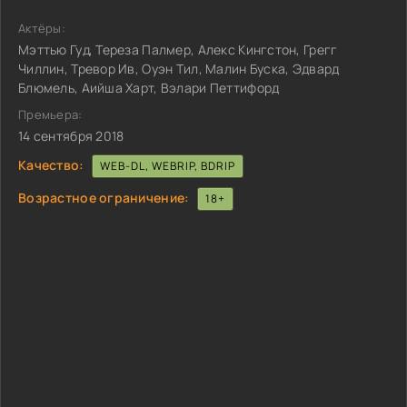
Актёры:
Мэттью Гуд, Тереза Палмер, Алекс Кингстон, Грегг
Чиллин, Тревор Ив, Оуэн Тил, Малин Буска, Эдвард
Блюмель, Аийша Харт, Вэлари Петтифорд
Премьера:
14 сентября 2018
Качество:
WEB-DL, WEBRIP, BDRIP
Возрастное ограничение:
18+