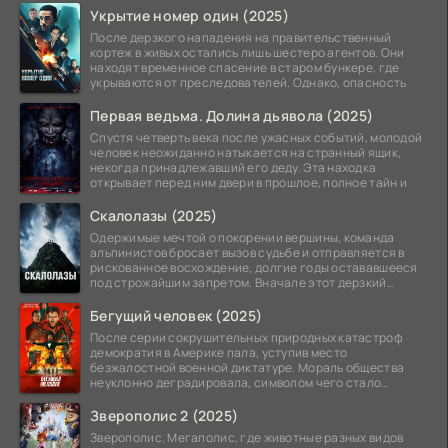
Укрытие номер один (2025)
После дерзкого нападения на правительственный
кортеж в живых остались лишь шестеро агентов. Они
находят временное спасение в старом бункере, где
укрываются от преследователей. Однако, опасность
Первая ведьма. Долина дьявола (2025)
Спустя четверть века после ужасных событий, молодой
человек неожиданно натыкается на странный ящик,
некогда принадлежавший его деду. Эта находка
открывает перед ним двери в прошлое, полное тайн и
Скалолазы (2025)
Одержимые мечтой о покорении вершины, команда
альпинистов бросает вызов судьбе и отправляется в
рискованное восхождение, долгие годы остававшееся
под строжайшим запретом. Вначале этот дерзкий
проект
Бегущий человек (2025)
После серии сокрушительных природных катастроф
демократия в Америке пала, уступив место
безжалостной военной диктатуре. Мораль общества
неуклонно деградировала, символом чего стало
чудовищное шоу
Зверополис 2 (2025)
Зверополис. Мегаполис, где животные разных видов