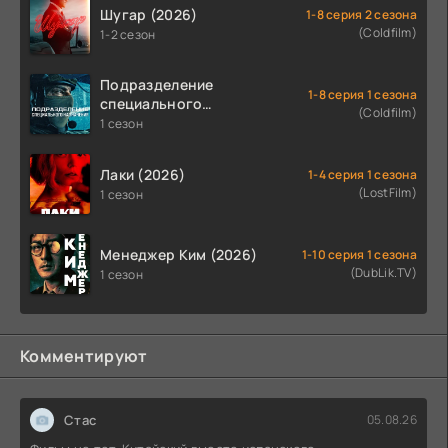
Шугар (2026)
1-8 серия 2 сезона
(Coldfilm)
1-2 сезон
Подразделение
1-8 серия 1 сезона
специального
(Coldfilm)
назначения (2026)
1 сезон
Лаки (2026)
1-4 серия 1 сезона
(LostFilm)
1 сезон
Менеджер Ким (2026)
1-10 серия 1 сезона
(DubLik.TV)
1 сезон
Комментируют
Стас
05.08.26