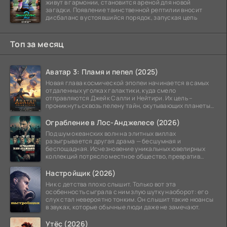
живут в гармонии, становится ареной для новой
загадки. Появление таинственной рептилии вносит
дисбаланс в устоявшийся порядок, запуская цепь
Топ за месяц
Аватар 3: Пламя и пепел (2025)
Новая глава космической эпопеи начинается в самых
отдаленных уголках галактики, куда смело
отправляются Джейк Салли и Нейтири. Их цель –
проникнуть сквозь пелену тайн, окутывающих планеты
системы
Ограбление в Лос-Анджелесе (2026)
Под шум океанских волн на элитных виллах
разыгрывается другая драма — бесшумная и
беспощадная. Исчезновение уникальных ювелирных
коллекций потрясло местное общество, превратив
побережье из курорта в
Настройщик (2026)
Ник с детства плохо слышит. Только вот эта
особенность сыграла с ним злую шутку наоборот: его
слух стал невероятно тонким. Он слышит такие нюансы
в звуках, которые обычные люди даже не замечают.
Утёс (2026)