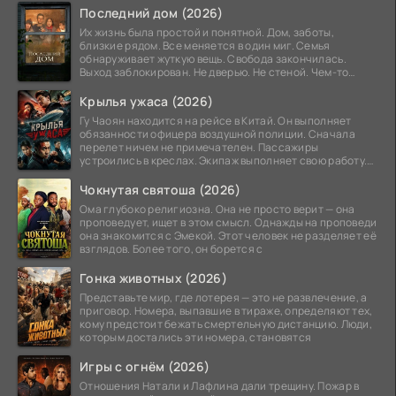
Последний дом (2026)
Их жизнь была простой и понятной. Дом, заботы,
близкие рядом. Все меняется в один миг. Семья
обнаруживает жуткую вещь. Свобода закончилась.
Выход заблокирован. Не дверью. Не стеной. Чем-то
невидимым.
Крылья ужаса (2026)
Гу Чаоян находится на рейсе в Китай. Он выполняет
обязанности офицера воздушной полиции. Сначала
перелет ничем не примечателен. Пассажиры
устроились в креслах. Экипаж выполняет свою работу.
Лайнер
Чокнутая святоша (2026)
Ома глубоко религиозна. Она не просто верит — она
проповедует, ищет в этом смысл. Однажды на проповеди
она знакомится с Эмекой. Этот человек не разделяет её
взглядов. Более того, он борется с
Гонка животных (2026)
Представьте мир, где лотерея — это не развлечение, а
приговор. Номера, выпавшие в тираже, определяют тех,
кому предстоит бежать смертельную дистанцию. Люди,
которым достались эти номера, становятся
Игры с огнём (2026)
Отношения Натали и Лафлина дали трещину. Пожар в