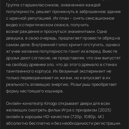
Группа старшеклассников, охваченная жаждой
популярности, решает проникнуть в заброшенное здание
с мрачной репутацией. Их план – снять сенсационное
видео о спиритическом сеансе, получить
вознаграждение и проснуться знаменитыми. Одна
девушка, в свою очередь, предлагает провести обряд на
самом деле. Внутренний голос кричит отступить, однако
жгучее желание популярности гонит их вперед. Вместе
друзья дают согласие, не представляя, что они выпустят
на свободу древнее зло, что до этого дремало в стенах
таинтвенного корпуса. Их безумный эксперимент не
только переворачивает их жизни, но и впускает в их
реальность зловещую энергию. Розыгрыш преобретает
форму настоящего кошмара.
Онлайн-кинотеатр Kinogo открывает двери для всех
желающих смотреть фильм Игра с призраком (2025)
онлайн в хорошем HD-качестве (720p, 1080p, 4K)
абсолютно бесплатно и без необходимости регистрации.