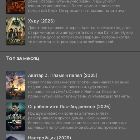
доме, который чуть не унёс жизни, лишь усилил
взаимное напряжение. В этот момент появляется
пожарный Джек. Он приходит на помощь, но за этим
стоит его
Худу (2026)
Двое преступников, Андре и Алисса, получают задание
от криминального авторитета по кличке Капитан. Нужно
найти сундук с золотом Конфедерации, который когда-
то спрятали в старом здании на заброшенной
Топ за месяц
Аватар 3: Пламя и пепел (2025)
Новая глава космической эпопеи начинается в самых
отдаленных уголках галактики, куда смело
отправляются Джейк Салли и Нейтири. Их цель –
проникнуть сквозь пелену тайн, окутывающих планеты
системы
Ограбление в Лос-Анджелесе (2026)
Под шум океанских волн на элитных виллах
разыгрывается другая драма — бесшумная и
беспощадная. Исчезновение уникальных ювелирных
коллекций потрясло местное общество, превратив
побережье из курорта в
Настройщик (2026)