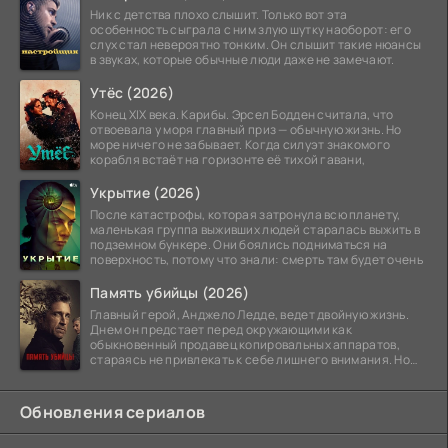
Ник с детства плохо слышит. Только вот эта
особенность сыграла с ним злую шутку наоборот: его
слух стал невероятно тонким. Он слышит такие нюансы
в звуках, которые обычные люди даже не замечают.
Утёс (2026)
Конец XIX века. Карибы. Эрсел Бодден считала, что
отвоевала у моря главный приз — обычную жизнь. Но
море ничего не забывает. Когда силуэт знакомого
корабля встаёт на горизонте её тихой гавани,
Укрытие (2026)
После катастрофы, которая затронула всю планету,
маленькая группа выживших людей старалась выжить в
подземном бункере. Они боялись подниматься на
поверхность, потому что знали: смерть там будет очень
Память убийцы (2026)
Главный герой, Анджело Ледде, ведет двойную жизнь.
Днем он предстает перед окружающими как
обыкновенный продавец копировальных аппаратов,
стараясь не привлекать к себе лишнего внимания. Но
когда
Обновления сериалов