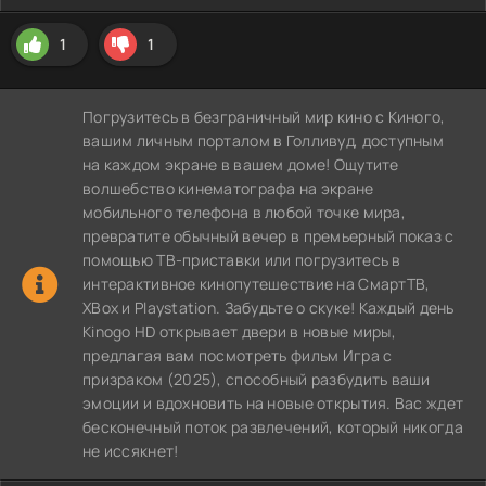
1
1
Погрузитесь в безграничный мир кино с Киного,
вашим личным порталом в Голливуд, доступным
на каждом экране в вашем доме! Ощутите
волшебство кинематографа на экране
мобильного телефона в любой точке мира,
превратите обычный вечер в премьерный показ с
помощью ТВ-приставки или погрузитесь в
интерактивное кинопутешествие на СмартТВ,
XBox и Playstation. Забудьте о скуке! Каждый день
Kinogo HD открывает двери в новые миры,
предлагая вам посмотреть фильм Игра с
призраком (2025), способный разбудить ваши
эмоции и вдохновить на новые открытия. Вас ждет
бесконечный поток развлечений, который никогда
не иссякнет!