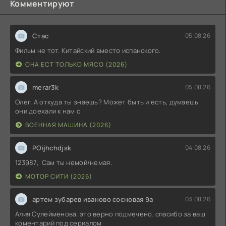
Комментируют
Стас
05.08.26
Фильм не тот. Китайский вместо испанского.
ОНА ЕСТ ТОЛЬКО МЯСО (2026)
merar3k
05.08.26
Олег, А откуда ты знаешь? Может быть и есть, думаешь
они доехали к нам с
ВОЕННАЯ МАШИНА (2026)
POijhchdjsk
04.08.26
123987, Сам ты немой/немая.
МОТОР СИТИ (2026)
артем зубарев иваново сосновая 9а
03.08.26
Алия Сулейменова, это верно подмечено. спасибо за ваш
коментарий под сериалом