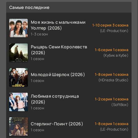
Самые последние
Моя жизнь с мальчиками
1-10 серия 3 сезона
Уолтер (2026)
(LE-Production)
1-3 сезон
Рыцарь Семи Королевств
1-6 серия 1 сезона
(2026)
(Кубик в Кубе)
1 сезон
Молодой Шерлок (2026)
1-8 серия 1 сезона
(HDrezka Studio)
1 сезон
Любимая сотрудница
1-2 серия 1 сезона
(2026)
(SoftBox)
1 сезон
Стерлинг-Поинт (2026)
1-8 серия 1 сезона
(LE-Production)
1 сезон