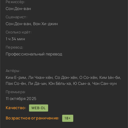
Режиссёр:
Сон Дон-ван
Сценарист:
Сон Дон-ван, Вон Хи-джин
Сколько идёт:
1 ч 34 мин
Перевод:
Профессиональный перевод
Актёры:
Ким Е-рим, Ли Чхан-хён, Со Дон-хён, О Со-хён, Ким Ын-би,
Пак Со-ён, Ли Да-ын, Юн Бёль-ха, Ю Сын-а, Чон Сан-хун
Премьера:
11 октября 2025
Качество:
WEB-DL
Возрастное ограничение:
18+