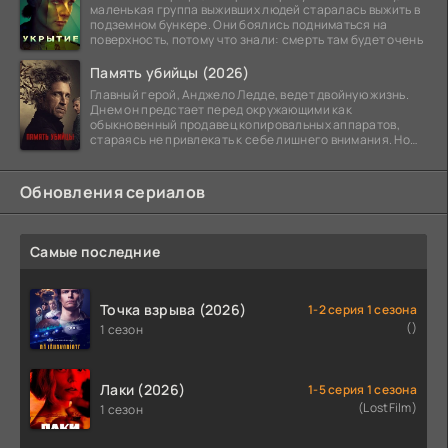
маленькая группа выживших людей старалась выжить в
подземном бункере. Они боялись подниматься на
поверхность, потому что знали: смерть там будет очень
Память убийцы (2026)
Главный герой, Анджело Ледде, ведет двойную жизнь.
Днем он предстает перед окружающими как
обыкновенный продавец копировальных аппаратов,
стараясь не привлекать к себе лишнего внимания. Но
когда
Обновления сериалов
Самые последние
Точка взрыва (2026)
1-2 серия 1 сезона
()
1 сезон
Лаки (2026)
1-5 серия 1 сезона
(LostFilm)
1 сезон