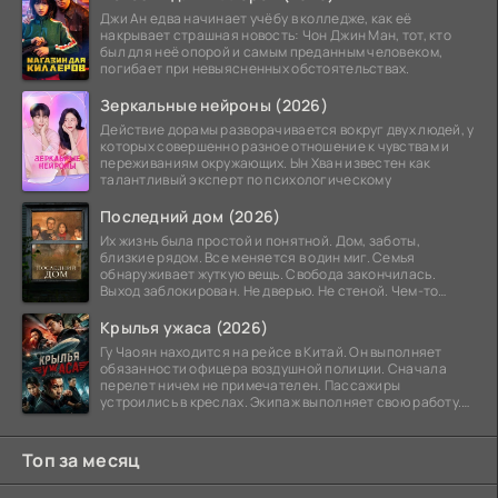
Джи Ан едва начинает учёбу в колледже, как её
накрывает страшная новость: Чон Джин Ман, тот, кто
был для неё опорой и самым преданным человеком,
погибает при невыясненных обстоятельствах.
Зеркальные нейроны (2026)
Действие дорамы разворачивается вокруг двух людей, у
которых совершенно разное отношение к чувствам и
переживаниям окружающих. Ын Хван известен как
талантливый эксперт по психологическому
Последний дом (2026)
Их жизнь была простой и понятной. Дом, заботы,
близкие рядом. Все меняется в один миг. Семья
обнаруживает жуткую вещь. Свобода закончилась.
Выход заблокирован. Не дверью. Не стеной. Чем-то
невидимым.
Крылья ужаса (2026)
Гу Чаоян находится на рейсе в Китай. Он выполняет
обязанности офицера воздушной полиции. Сначала
перелет ничем не примечателен. Пассажиры
устроились в креслах. Экипаж выполняет свою работу.
Лайнер
Топ за месяц