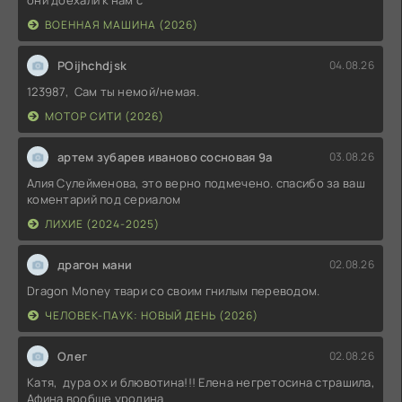
ВОЕННАЯ МАШИНА (2026)
POijhchdjsk
04.08.26
123987, Сам ты немой/немая.
МОТОР СИТИ (2026)
артем зубарев иваново сосновая 9а
03.08.26
Алия Сулейменова, это верно подмечено. спасибо за ваш
коментарий под сериалом
ЛИХИЕ (2024-2025)
драгон мани
02.08.26
Dragon Money твари со своим гнилым переводом.
ЧЕЛОВЕК-ПАУК: НОВЫЙ ДЕНЬ (2026)
Олег
02.08.26
Катя, дура ох и блювотина!!! Елена негретосина страшила,
Афина вообще уродина