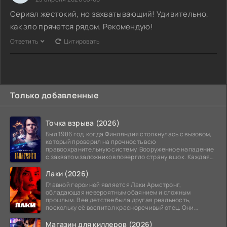
Сериал жестокий, но захватывающий! Удивительно,
как зло прячется рядом. Рекомендую!
Ответить
Цитировать
Только добавленные
Точка взрыва (2026)
Был 1986 год, когда Финляндия столкнулась с вызовом,
который проверил на прочность всю
правоохранительную систему. Вооруженное нападение
с захватом заложников повергло страну в шок. Каждая
минута той
Лаки (2026)
Главной героиней является Лаки Армстронг,
обладающая невероятным обаянием и сложным
прошлым. В её детстве была другая реальность,
поскольку её воспитал красноречивый отец. Они
постоянно перемещались,
Магазин для киллеров (2026)