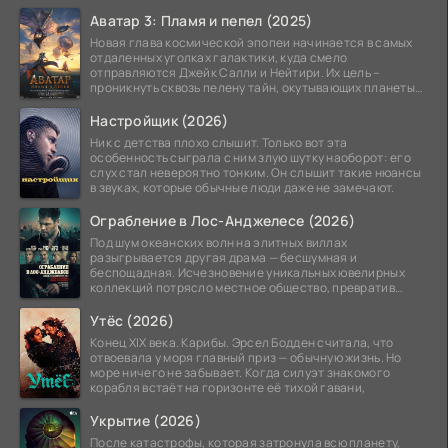
Аватар 3: Пламя и пепел (2025)
Новая глава космической эпопеи начинается в самых
отдаленных уголках галактики, куда смело
отправляются Джейк Салли и Нейтири. Их цель –
проникнуть сквозь пелену тайн, окутывающих планеты
системы
Настройщик (2026)
Ник с детства плохо слышит. Только вот эта
особенность сыграла с ним злую шутку наоборот: его
слух стал невероятно тонким. Он слышит такие нюансы
в звуках, которые обычные люди даже не замечают.
Ограбление в Лос-Анджелесе (2026)
Под шум океанских волн на элитных виллах
разыгрывается другая драма — бесшумная и
беспощадная. Исчезновение уникальных ювелирных
коллекций потрясло местное общество, превратив
побережье из курорта в
Утёс (2026)
Конец XIX века. Карибы. Эрсел Бодден считала, что
отвоевала у моря главный приз — обычную жизнь. Но
море ничего не забывает. Когда силуэт знакомого
корабля встаёт на горизонте её тихой гавани,
Укрытие (2026)
После катастрофы, которая затронула всю планету,