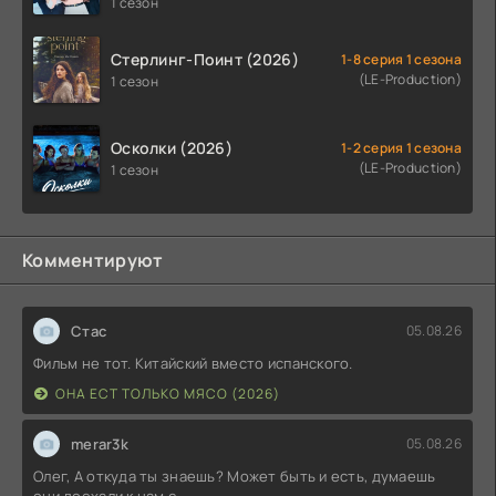
1 сезон
Стерлинг-Поинт (2026)
1-8 серия 1 сезона
(LE-Production)
1 сезон
Осколки (2026)
1-2 серия 1 сезона
(LE-Production)
1 сезон
Комментируют
Стас
05.08.26
Фильм не тот. Китайский вместо испанского.
ОНА ЕСТ ТОЛЬКО МЯСО (2026)
merar3k
05.08.26
Олег, А откуда ты знаешь? Может быть и есть, думаешь
они доехали к нам с