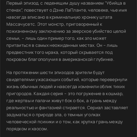
Первый эпизод, с леденящим душу названием "Убийца в
стенах", повествует о Дэне ЛаПланте, человеке, чье имя
навсегда вписано в криминальную хронику штата
Массачусетс. Этот монстр, приговоренный к
пожизненному заключению за зверское убийство целой
семьи, – лишь один пример того, как зло может
притаиться в самых неожиданных местах. Он – лишь
предвестник того мрака, который скрывается под
покровом благополучия в американской глубинке.
На протяжении шести эпизодов зрители будут
свидетелями ужасающих событий, которые перевернули
жизнь обычных людей и навсегда изменили облик тихих
пригородов. Каждая серия – это погружение в кошмар,
где жертвы и палачи живут бок о бок, а грань между
реальностью и фантазией стирается. Сериал заставляет
задуматься о природе зла, о темных уголках
человеческой психики и о том, как хрупка грань между
порядком и хаосом.