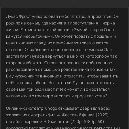
Лукас Фрост унаследовал не богатство, а проклятие. Он
родился в семье, где насилие и преступления – норма
жизни. Его мечты о тихой жизни с Эммой в горах Озарк
кажутся несбыточными. Он хочет порвать с прошлым и
начать новую главу, но семейные узы оказываются
сильнее. Ограбление, совершенное его кузеном Эли,
заставляет Лукаса вернуться в мир, от которого он так
старался убежать. Он решает провести собственное
расследование с помощью родственника по имени Так.
Ему нужно найти виновных и отомстить, чтобы защитить
себя и свою любовь. Но готов ли Лукас пожертвовать
своей мечтой ради мести? И сможет ли он остаться
человеком в этом мире насилия и предательства?
Онлайн-кинотеатр Kinogo открывает двери для всех
желающих смотреть фильм Жестокий финал (2025)
онлайн в хорошем HD-качестве (720p, 1080p, 4K)
абсолютно бесплатно и без необходимости регистрации.