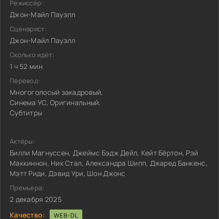
Режиссёр:
Джон-Майл Пауэлл
Сценарист:
Джон-Майл Пауэлл
Сколько идёт:
1 ч 52 мин
Перевод:
Многоголосый закадровый,
Синема УС, Оригинальный,
Субтитры
Актёры:
Билли Магнуссен, Джеймс Бэдж Дейл, Кейт Бёртон, Рэй
Маккиннон, Ник Стал, Александра Шипп, Джаред Банкенс,
Мэтт Риди, Дэвид Ури, Шон Джонс
Премьера:
2 декабря 2025
Качество:
WEB-DL