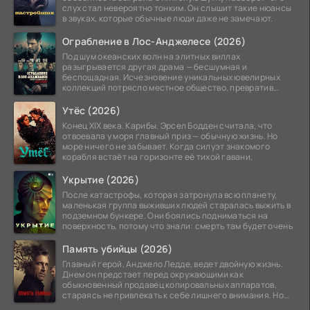
слух стал невероятно тонким. Он слышит такие нюансы
в звуках, которые обычные люди даже не замечают.
Ограбление в Лос-Анджелесе (2026)
Под шум океанских волн на элитных виллах
разыгрывается другая драма — бесшумная и
беспощадная. Исчезновение уникальных ювелирных
коллекций потрясло местное общество, превратив
побережье из курорта в
Утёс (2026)
Конец XIX века. Карибы. Эрсел Бодден считала, что
отвоевала у моря главный приз — обычную жизнь. Но
море ничего не забывает. Когда силуэт знакомого
корабля встаёт на горизонте её тихой гавани,
Укрытие (2026)
После катастрофы, которая затронула всю планету,
маленькая группа выживших людей старалась выжить в
подземном бункере. Они боялись подниматься на
поверхность, потому что знали: смерть там будет очень
Память убийцы (2026)
Главный герой, Анджело Ледде, ведет двойную жизнь.
Днем он предстает перед окружающими как
обыкновенный продавец копировальных аппаратов,
стараясь не привлекать к себе лишнего внимания. Но
когда