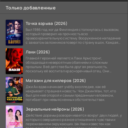
Только добавленные
Точка взрыва (2026)
Был 1986 год, когда Финляндия столкнулась с вызовом,
который проверил на прочность всю
правоохранительную систему. Вооруженное нападение
с захватом заложников повергло страну в шок. Каждая
минута той
Лаки (2026)
Главной героиней является Лаки Армстронг,
обладающая невероятным обаянием и сложным
прошлым. В её детстве была другая реальность,
поскольку её воспитал красноречивый отец. Они
постоянно перемещались,
Магазин для киллеров (2026)
Джи Ан едва начинает учёбу в колледже, как её
накрывает страшная новость: Чон Джин Ман, тот, кто
был для неё опорой и самым преданным человеком,
погибает при невыясненных обстоятельствах.
Зеркальные нейроны (2026)
Действие дорамы разворачивается вокруг двух людей, у
которых совершенно разное отношение к чувствам и
переживаниям окружающих. Ын Хван известен как