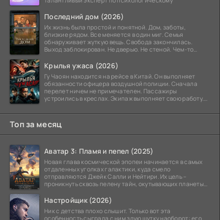
талантливый эксперт по психологическому
Последний дом (2026)
Их жизнь была простой и понятной. Дом, заботы,
близкие рядом. Все меняется в один миг. Семья
обнаруживает жуткую вещь. Свобода закончилась.
Выход заблокирован. Не дверью. Не стеной. Чем-то
невидимым.
Крылья ужаса (2026)
Гу Чаоян находится на рейсе в Китай. Он выполняет
обязанности офицера воздушной полиции. Сначала
перелет ничем не примечателен. Пассажиры
устроились в креслах. Экипаж выполняет свою работу.
Лайнер
Топ за месяц
Аватар 3: Пламя и пепел (2025)
Новая глава космической эпопеи начинается в самых
отдаленных уголках галактики, куда смело
отправляются Джейк Салли и Нейтири. Их цель –
проникнуть сквозь пелену тайн, окутывающих планеты
системы
Настройщик (2026)
Ник с детства плохо слышит. Только вот эта
особенность сыграла с ним злую шутку наоборот: его