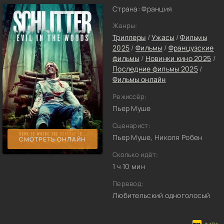
Страна: Франция
Жанры:
Триллеры
/
Ужасы
/
Фильмы
2025
/
Фильмы
/
Французские
фильмы
/
Новинки кино 2025
/
Последние фильмы 2025
/
Фильмы онлайн
Режиссёр:
Пьер Муше
Сценарист:
Пьер Муше, Николя Робен
СМОТРЕТЬ ОНЛАЙН
Сколько идёт:
1 ч 10 мин
Перевод:
Любительский одноголосый