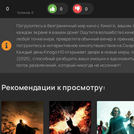
0
0
0
Голосов:
0
Погрузитесь в безграничный мир кино с Киного, вашим 
каждом экране в вашем доме! Ощутите волшебство кин
любой точке мира, превратите обычный вечер в премье
погрузитесь в интерактивное кинопутешествие на СмартТВ
Каждый день Kinogo HD открывает двери в новые миры,
(2025), способный разбудить ваши эмоции и вдохновить
поток развлечений, который никогда не иссякнет!
Рекомендации к просмотру: