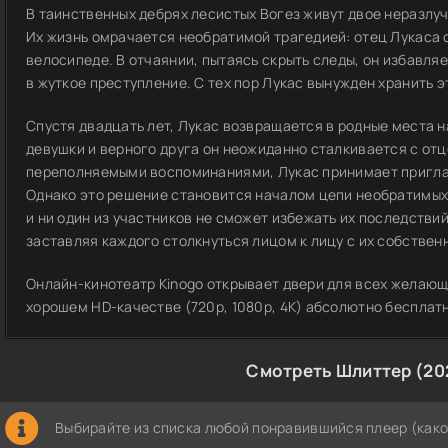
В таинственных дебрях лесистых Вогез живут двое неразлу
Их жизнь омрачается необратимой трагедией: отец Лукаса 
велосипеде. В отчаянии, пытаясь скрыть следы, он избавляе
в жуткое преступление. С тех пор Лукас вынужден хранить э
Спустя двадцать лет, Лукас возвращается в родные места н
девушки и верного друга он неожиданно сталкивается с от
переполняемыми воспоминаниями, Лукас принимает приглаш
Однако это решение становится началом цепи необратимых
и ни один из участников не сможет избежать их последствий
заставляя каждого столкнуться лицом к лицу с их собстве
Онлайн-кинотеатр Kinogo открывает двери для всех желающ
хорошем HD-качестве (720p, 1080p, 4K) абсолютно бесплат
Смотреть Шлиттер (20
Выбирайте из списка любой понравившийся плеер (како