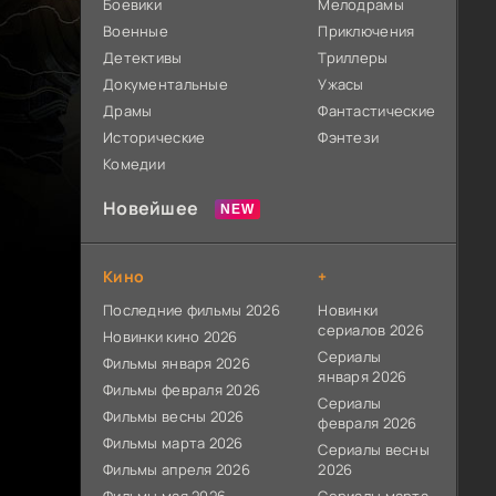
Боевики
Мелодрамы
Военные
Приключения
Детективы
Триллеры
Документальные
Ужасы
Драмы
Фантастические
Исторические
Фэнтези
Комедии
Новейшее
Кино
+
Последние фильмы 2026
Новинки
сериалов 2026
Новинки кино 2026
Сериалы
Фильмы января 2026
января 2026
Фильмы февраля 2026
Сериалы
Фильмы весны 2026
февраля 2026
Фильмы марта 2026
Сериалы весны
Фильмы апреля 2026
2026