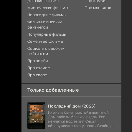
Детские фильмы
Про зомби
Мистические фильмы
Про маньяков
Новогодние фильмы
Фильмы с высоким
рейтингом
Популярные фильмы
Семейные фильмы
Сериалы с высоким
рейтингом
Про зомби
Про космос
Про спорт
Только добавленные
Последний дом (2026)
Их жизнь была простой и понятной.
Дом, заботы, близкие рядом. Все
меняется в один миг. Семья
обнаруживает жуткую вещь. Свобода
закончилась. Выход заблокирован. Не