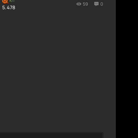
59
0
5.478