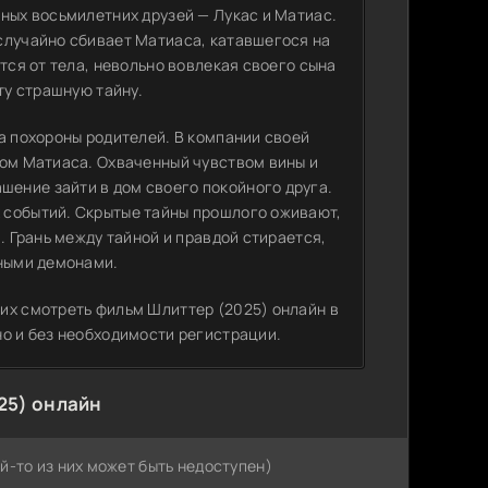
чных восьмилетних друзей — Лукас и Матиас.
случайно сбивает Матиаса, катавшегося на
тся от тела, невольно вовлекая своего сына
ту страшную тайну.
а похороны родителей. В компании своей
цом Матиаса. Охваченный чувством вины и
ение зайти в дом своего покойного друга.
 событий. Скрытые тайны прошлого оживают,
. Грань между тайной и правдой стирается,
нными демонами.
их смотреть фильм Шлиттер (2025) онлайн в
но и без необходимости регистрации.
25) онлайн
й-то из них может быть недоступен)