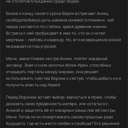
на столетие блужданий среди людей.
Ближе к концу своего срока Ворон встречает Анику,
свободолюбивую дочь шамана кочевого племени, чей
народ скитается по степям, храня древние знания.
Встреча с ней пробуждает в нем то, что он считал
мертвым – любовь и надежду. Но, его возвращение домой
оказывается под угрозой.
Мачи, завистливая сестра Аники, плетет коварный
заговор. Зная о силе золотых яблок Иреи, способных
открывать порталы между мирами, она решает
использовать чувства Ворона к сестре, чтобы добыть их и
получить власть над Иреей.
Перед Вороном встаёт выбор: вернуться в Ирею, чтобы
доказать свою преданность матери, или остаться с
Аникой и защитить её от коварных замыслов её сестры,
Мачи. Готов ли он пожертвовать своим прошлым ради
будущего, где есть место любви и свободе? Его решение