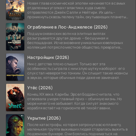
Новая глава космической эпопеи начинается в самых
отдаленных уголках галактики, куда смело
отправляются Джейк Салли и Нейтири. Их цель –
проникнуть сквозь пелену тайн, окутывающих планеты
системы
Ограбление в Лос-Анджелесе (2026)
Под шум океанских волн на элитных виллах
разыгрывается другая драма — бесшумная и
беспощадная. Исчезновение уникальных ювелирных
коллекций потрясло местное общество, превратив
побережье из курорта в
Настройщик (2026)
Ник с детства плохо слышит. Только вот эта
особенность сыграла с ним злую шутку наоборот: его
слух стал невероятно тонким. Он слышит такие нюансы
в звуках, которые обычные люди даже не замечают.
Утёс (2026)
Конец XIX века. Карибы. Эрсел Бодден считала, что
отвоевала у моря главный приз — обычную жизнь. Но
море ничего не забывает. Когда силуэт знакомого
корабля встаёт на горизонте её тихой гавани,
Укрытие (2026)
После катастрофы, которая затронула всю планету,
маленькая группа выживших людей старалась выжить в
подземном бункере. Они боялись подниматься на