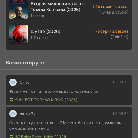
Вторая мировая война с
1-20 серия 1 сезона
Томом Хэнксом (2026)
(HDrezka Studio)
1 сезон
Шугар (2026)
1-8 серия 2 сезона
(Coldfilm)
1-2 сезон
Комментируют
Стас
05.08.26
Фильм не тот. Китайский вместо испанского.
ОНА ЕСТ ТОЛЬКО МЯСО (2026)
merar3k
05.08.26
Олег, А откуда ты знаешь? Может быть и есть, думаешь
они доехали к нам с
ВОЕННАЯ МАШИНА (2026)