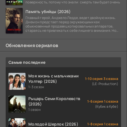
поверхность, потому что знали: смерть там будет очень
Память убийцы (2026)
Главный герой, Анджело Ледде, ведет двойную жизнь.
Днем он предстает перед окружающими как
обыкновенный продавец копировальных аппаратов,
стараясь не привлекать к себе лишнего внимания. Но
когда
Обновления сериалов
Самые последние
Моя жизнь с мальчиками
1-10 серия 3 сезона
Уолтер (2026)
(LE-Production)
1-3 сезон
Рыцарь Семи Королевств
1-6 серия 1 сезона
(2026)
(Кубик в Кубе)
1 сезон
Молодой Шерлок (2026)
1-8 серия 1 сезона