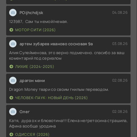
POijhchdjsk
04.08.26
123987, Сам ты немой/немая.
МОТОР СИТИ (2026)
артем зубарев иваново сосновая 9а
03.08.26
Алия Сулейменова, это верно подмечено. спасибо за ваш
коментарий под сериалом
ЛИХИЕ (2024-2025)
драгон мани
02.08.26
Dragon Money твари со своим гнилым переводом.
ЧЕЛОВЕК-ПАУК: НОВЫЙ ДЕНЬ (2026)
Олег
02.08.26
Катя, дура ох и блювотина!!! Елена негретосина страшила,
Афина вообще уродина
ОДИССЕЯ (2026)