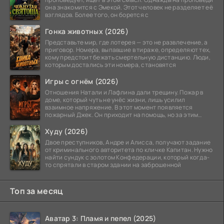
она знакомится с Эмекой. Этот человек не разделяет её
взглядов. Более того, он борется с
Гонка животных (2026)
Представьте мир, где лотерея — это не развлечение, а
приговор. Номера, выпавшие в тираже, определяют тех,
кому предстоит бежать смертельную дистанцию. Люди,
которым достались эти номера, становятся
Игры с огнём (2026)
Отношения Натали и Лафлина дали трещину. Пожар в
доме, который чуть не унёс жизни, лишь усилил
взаимное напряжение. В этот момент появляется
пожарный Джек. Он приходит на помощь, но за этим
стоит его
Худу (2026)
Двое преступников, Андре и Алисса, получают задание
от криминального авторитета по кличке Капитан. Нужно
найти сундук с золотом Конфедерации, который когда-
то спрятали в старом здании на заброшенной
Топ за месяц
Аватар 3: Пламя и пепел (2025)