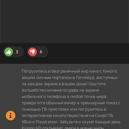
3
6
Погрузитесь в безграничный мир кино с Киного,
вашим личным порталом в Голливуд, доступным
на каждом экране в вашем доме! Ощутите
волшебство кинематографа на экране
мобильного телефона в любой точке мира,
превратите обычный вечер в премьерный показ с
помощью ТВ-приставки или погрузитесь в
интерактивное кинопутешествие на СмартТВ,
XBox и Playstation. Забудьте о скуке! Каждый день
Kinogo HD открывает двери в новые миры,