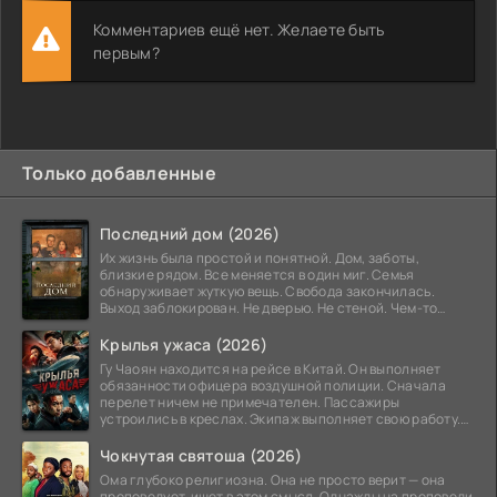
Комментариев ещё нет. Желаете быть
первым?
Только добавленные
Последний дом (2026)
Их жизнь была простой и понятной. Дом, заботы,
близкие рядом. Все меняется в один миг. Семья
обнаруживает жуткую вещь. Свобода закончилась.
Выход заблокирован. Не дверью. Не стеной. Чем-то
невидимым.
Крылья ужаса (2026)
Гу Чаоян находится на рейсе в Китай. Он выполняет
обязанности офицера воздушной полиции. Сначала
перелет ничем не примечателен. Пассажиры
устроились в креслах. Экипаж выполняет свою работу.
Лайнер
Чокнутая святоша (2026)
Ома глубоко религиозна. Она не просто верит — она
проповедует, ищет в этом смысл. Однажды на проповеди