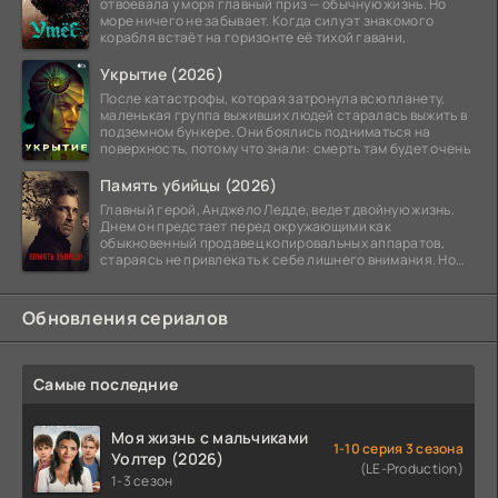
отвоевала у моря главный приз — обычную жизнь. Но
море ничего не забывает. Когда силуэт знакомого
корабля встаёт на горизонте её тихой гавани,
Укрытие (2026)
После катастрофы, которая затронула всю планету,
маленькая группа выживших людей старалась выжить в
подземном бункере. Они боялись подниматься на
поверхность, потому что знали: смерть там будет очень
Память убийцы (2026)
Главный герой, Анджело Ледде, ведет двойную жизнь.
Днем он предстает перед окружающими как
обыкновенный продавец копировальных аппаратов,
стараясь не привлекать к себе лишнего внимания. Но
когда
Обновления сериалов
Самые последние
Моя жизнь с мальчиками
1-10 серия 3 сезона
Уолтер (2026)
(LE-Production)
1-3 сезон