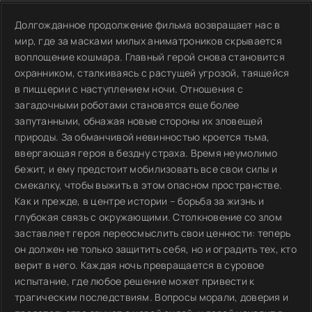
Долгожданное продолжение фильма возвращает нас в
мир, где за масками милых аниматроников скрывается
воплощение кошмара. Главный герой снова становится
охранником, сталкиваясь с растущей угрозой, таящейся
в пиццерии с наступлением ночи. Отношения с
загадочными роботами становятся еще более
запутанными, обнажая новые стороны их зловещей
природы. За обманчивой невинностью кроется тьма,
ввергающая героя в бездну страха. Время неумолимо
бежит, и ему предстоит мобилизовать все свои силы и
смекалку, чтобы выжить в этом опасном пространстве.
Как и прежде, в центре истории – борьба за жизнь и
глубокая связь с окружающими. Столкновение со злом
заставляет героя переосмыслить свои ценности: теперь
он должен не только защитить себя, но и оградить тех, кто
верит в него. Каждая ночь превращается в суровое
испытание, где любое решение может привести к
трагическим последствиям. Вопросы морали, доверия и