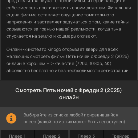
предательства звучат с новой силой, и герой находит в
себе смелость противостоять своим демонам. Финальная
сцена фильма оставляет ощущение томительного
напряжения и заставляет задуматься о том, какие тайны
скрываются за гранью нашей реальности, когда тьма
спускается на землю и кошмары оживают.
Онлайн-кинотеатр Kinogo открывает двери для всех
желающих смотреть фильм Пять ночей с Фредди 2 (2025)
онлайн в хорошем HD-качестве (720p, 1080p, 4K)
абсолютно бесплатно и без необходимости регистрации.
Смотреть Пять ночей с Фредди 2 (2025)
онлайн
Выбирайте из списка любой понравившийся
плеер (какой-то из них может быть недоступен)
Плеер 1
Плеер 2
Плеер 3
Трейлер