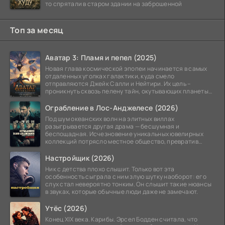
то спрятали в старом здании на заброшенной
Топ за месяц
Аватар 3: Пламя и пепел (2025)
Новая глава космической эпопеи начинается в самых
отдаленных уголках галактики, куда смело
отправляются Джейк Салли и Нейтири. Их цель –
проникнуть сквозь пелену тайн, окутывающих планеты
системы
Ограбление в Лос-Анджелесе (2026)
Под шум океанских волн на элитных виллах
разыгрывается другая драма — бесшумная и
беспощадная. Исчезновение уникальных ювелирных
коллекций потрясло местное общество, превратив
побережье из курорта в
Настройщик (2026)
Ник с детства плохо слышит. Только вот эта
особенность сыграла с ним злую шутку наоборот: его
слух стал невероятно тонким. Он слышит такие нюансы
в звуках, которые обычные люди даже не замечают.
Утёс (2026)
Конец XIX века. Карибы. Эрсел Бодден считала, что