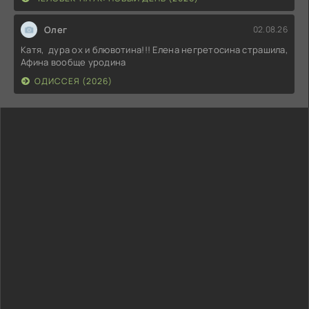
Олег
02.08.26
Катя, дура ох и блювотина!!! Елена негретосина страшила,
Афина вообще уродина
ОДИССЕЯ (2026)