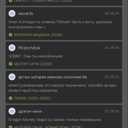
ОНА ЕСТ ТОЛЬКО МЯСО (2026)
merar3k
05.08.26
Олег, А откуда ты знаешь? Может быть и есть, думаешь
они доехали к нам с
ВОЕННАЯ МАШИНА (2026)
POijhchdjsk
04.08.26
123987, Сам ты немой/немая.
МОТОР СИТИ (2026)
артем зубарев иваново сосновая 9а
03.08.26
Алия Сулейменова, это верно подмечено. спасибо за ваш
коментарий под сериалом
ЛИХИЕ (2024-2025)
драгон мани
02.08.26
Dragon Money твари со своим гнилым переводом.
ЧЕЛОВЕК-ПАУК: НОВЫЙ ДЕНЬ (2026)