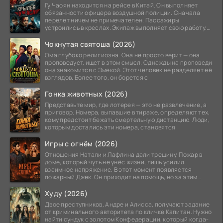
Гу Чаоян находится на рейсе в Китай. Он выполняет
обязанности офицера воздушной полиции. Сначала
перелет ничем не примечателен. Пассажиры
устроились в креслах. Экипаж выполняет свою работу.
Лайнер
Чокнутая святоша (2026)
Ома глубоко религиозна. Она не просто верит — она
проповедует, ищет в этом смысл. Однажды на проповеди
она знакомится с Эмекой. Этот человек не разделяет её
взглядов. Более того, он борется с
Гонка животных (2026)
Представьте мир, где лотерея — это не развлечение, а
приговор. Номера, выпавшие в тираже, определяют тех,
кому предстоит бежать смертельную дистанцию. Люди,
которым достались эти номера, становятся
Игры с огнём (2026)
Отношения Натали и Лафлина дали трещину. Пожар в
доме, который чуть не унёс жизни, лишь усилил
взаимное напряжение. В этот момент появляется
пожарный Джек. Он приходит на помощь, но за этим
стоит его
Худу (2026)
Двое преступников, Андре и Алисса, получают задание
от криминального авторитета по кличке Капитан. Нужно
найти сундук с золотом Конфедерации, который когда-