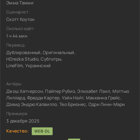
Эмма Тамми
Сценарист:
Скотт Коутон
Сколько идёт:
1 ч 44 мин
Перевод:
Дублированный, Оригинальный,
HDrezka Studio, Субтитры,
LineFilm, Украинский
Актёры:
Джош Хатчерсон, Пайпер Рубио, Элизабет Лэил, Мэттью
Лиллард, Фредди Картер, Уэйн Найт, Маккенна Грейс,
Дэвид Эндрю Калвилло, Тео Брионес, Одри Линн-Мари
Премьера:
3 декабря 2025
Качество:
WEB-DL