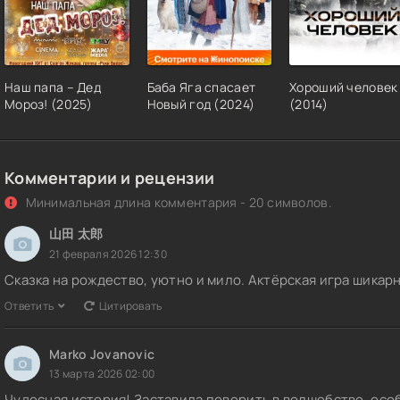
Наш папа – Дед
Баба Яга спасает
Хороший человек
Мороз! (2025)
Новый год (2024)
(2014)
Комментарии и рецензии
Минимальная длина комментария - 20 символов.
山田 太郎
21 февраля 2026 12:30
Сказка на рождество, уютно и мило. Актёрская игра шикар
Ответить
Цитировать
Marko Jovanovic
13 марта 2026 02:00
Чудесная история! Заставила поверить в волшебство, осо