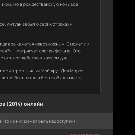
иком. Но в рождественскую ночь все
се. Антуан забыл о своих страхах и
когда все кажется невозможным. Сможет ли
тся?», - интригует слоган фильма. Это
искать волшебство в каждом дне.
щих смотреть фильм Мой друг Дед Мороз
солютно бесплатно и без необходимости
з (2014) онлайн
й-то из них может быть недоступен)