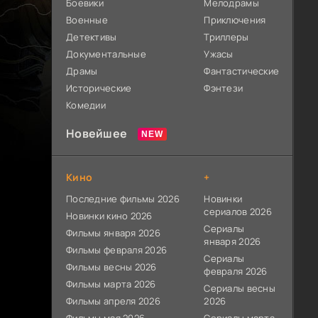
Боевики
Мелодрамы
Военные
Приключения
Детективы
Триллеры
Документальные
Ужасы
Драмы
Фантастические
Исторические
Фэнтези
Комедии
Новейшее
Кино
+
Последние фильмы 2026
Новинки
сериалов 2026
Новинки кино 2026
Сериалы
Фильмы января 2026
января 2026
Фильмы февраля 2026
Сериалы
Фильмы весны 2026
февраля 2026
Фильмы марта 2026
Сериалы весны
Фильмы апреля 2026
2026