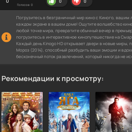
0
0
0
Голосов:
0
Погрузитесь в безграничный мир кино с Киного, вашим 
каждом экране в вашем доме! Ощутите волшебство кин
любой точке мира, превратите обычный вечер в премье
погрузитесь в интерактивное кинопутешествие на СмартТВ
Каждый день Kinogo HD открывает двери в новые миры, 
Мороз (2014), способный разбудить ваши эмоции и вдох
бесконечный поток развлечений, который никогда не ис
Рекомендации к просмотру: