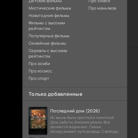
Детские фильмы
Про зомби
Мистические фильмы
Про маньяков
Новогодние фильмы
Фильмы с высоким
рейтингом
Популярные фильмы
Семейные фильмы
Сериалы с высоким
рейтингом
Про зомби
Про космос
Про спорт
Только добавленные
Последний дом (2026)
Их жизнь была простой и понятной.
Дом, заботы, близкие рядом. Все
меняется в один миг. Семья
обнаруживает жуткую вещь. Свобода
закончилась. Выход заблокирован. Не