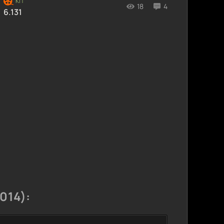
18
4
6.131
014):