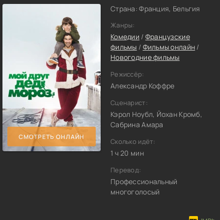
Страна: Франция, Бельгия
Жанры:
Комедии
/
Французские
фильмы
/
Фильмы онлайн
/
Новогодние фильмы
Режиссёр:
Александр Коффре
Сценарист:
Кэрол Ноубл, Йохан Кромб,
Сабрина Амара
СМОТРЕТЬ ОНЛАЙН
Сколько идёт:
1 ч 20 мин
Перевод:
Профессиональный
многоголосый