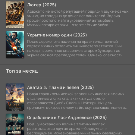
Люгер (2025)
Адвокат с нечистой репутацией подрядил двух не самых
умных, но голодных до денег исполнителей. Задача
проще простого: найти украденный автомобиль.
Мужики потирают руки — это же лёгкие бабки!
Укрытие номер один (2025)
После дерзкого нападения на правительственный
кортеж в живых остались лишь шестеро агентов. Они
находят временное спасение в старом бункере, где
укрываются от преследователей. Однако, опасность
Топ за месяц
Аватар 3: Пламя и пепел (2025)
Новая глава космической эпопеи начинается в самых
отдаленных уголках галактики, куда смело
отправляются Джейк Салли и Нейтири. Их цель –
проникнуть сквозь пелену тайн, окутывающих планеты
системы
Ограбление в Лос-Анджелесе (2026)
Под шум океанских волн на элитных виллах
разыгрывается другая драма — бесшумная и
беспощадная. Исчезновение уникальных ювелирных