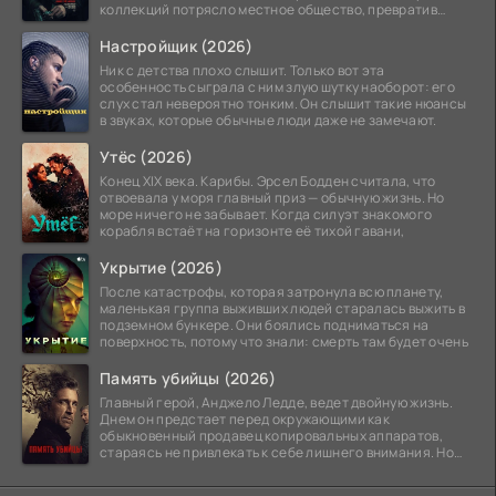
коллекций потрясло местное общество, превратив
побережье из курорта в
Настройщик (2026)
Ник с детства плохо слышит. Только вот эта
особенность сыграла с ним злую шутку наоборот: его
слух стал невероятно тонким. Он слышит такие нюансы
в звуках, которые обычные люди даже не замечают.
Утёс (2026)
Конец XIX века. Карибы. Эрсел Бодден считала, что
отвоевала у моря главный приз — обычную жизнь. Но
море ничего не забывает. Когда силуэт знакомого
корабля встаёт на горизонте её тихой гавани,
Укрытие (2026)
После катастрофы, которая затронула всю планету,
маленькая группа выживших людей старалась выжить в
подземном бункере. Они боялись подниматься на
поверхность, потому что знали: смерть там будет очень
Память убийцы (2026)
Главный герой, Анджело Ледде, ведет двойную жизнь.
Днем он предстает перед окружающими как
обыкновенный продавец копировальных аппаратов,
стараясь не привлекать к себе лишнего внимания. Но
когда