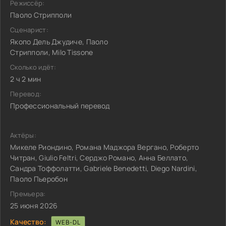
Режиссёр:
Паоло Стрипполи
Сценарист:
Якопо Дель Джудиче, Паоло
Стрипполи, Milo Tissone
Сколько идёт:
2 ч 2 мин
Перевод:
Профессиональный перевод
Актёры:
Микеле Риондино, Романа Маджора Вергано, Роберто
Читран, Giulio Feltri, Серджо Романо, Анна Беллато,
Сандра Тоффолатти, Gabriele Benedetti, Diego Nardini,
Паоло Пьеробон
Премьера:
25 июня 2026
Качество:
WEB-DL