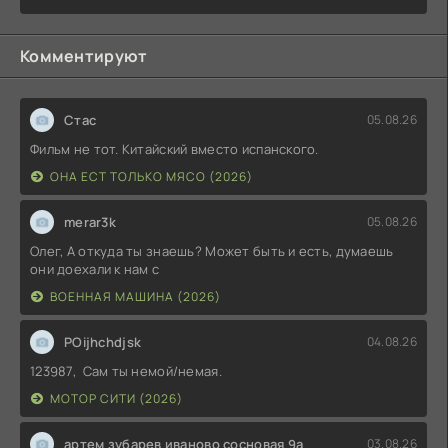
Комментируют
Стас
05.08.26
Фильм не тот. Китайский вместо испанского.
ОНА ЕСТ ТОЛЬКО МЯСО (2026)
merar3k
05.08.26
Олег, А откуда ты знаешь? Может быть и есть, думаешь
они доехали к нам с
ВОЕННАЯ МАШИНА (2026)
POijhchdjsk
04.08.26
123987, Сам ты немой/немая.
МОТОР СИТИ (2026)
артем зубарев иваново сосновая 9а
03.08.26