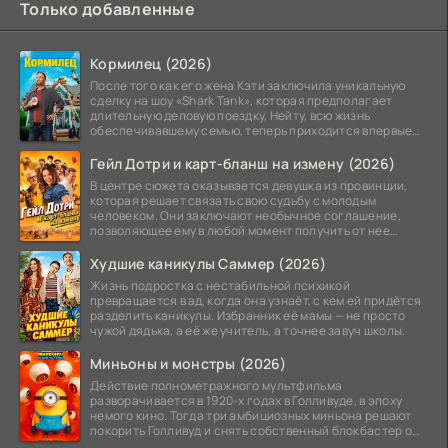
Только добавленные
Кормилец (2026)
После того как его жена Кэти заключила уникальную
сделку на шоу «Shark Tank», которая предполагает
длительную деловую поездку, Нейту, всю жизнь
обеспечивавшему семью, теперь приходится впервые
стать
Гейл Дотри и карт-бланш на измену (2026)
В центре сюжета оказывается девушка из провинции,
которая решает связать свою судьбу с молодым
человеком. Они заключают необычное соглашение,
позволяющее ему в любой момент получить от нее
прощение
Худшие каникулы Саммер (2026)
Жизнь подростка с нестабильной психикой
превращается в ад, когда она узнаёт, с кем ей придётся
разделить каникулы. Избранник её мамы — не просто
чужой дядька, а её же учитель, а точнее завуч школы.
Миньоны и монстры (2026)
Действие полнометражного мультфильма
разворачивается в 1920-х годах в Голливуде, в эпоху
немого кино. Тогда три амбициозных миньона решают
покорить Голливуд и снять собственный блокбастер о
монстрах.