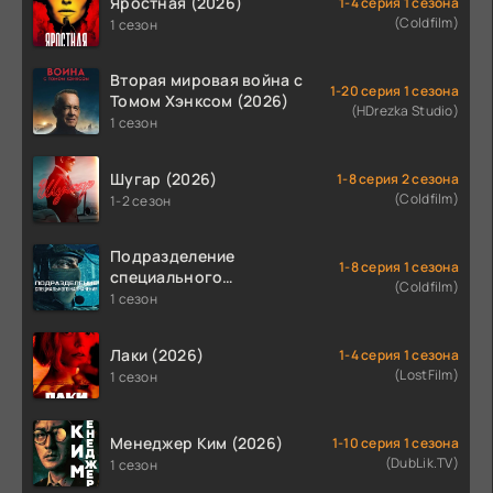
Яростная (2026)
1-4 серия 1 сезона
(Coldfilm)
1 сезон
Вторая мировая война с
1-20 серия 1 сезона
Томом Хэнксом (2026)
(HDrezka Studio)
1 сезон
Шугар (2026)
1-8 серия 2 сезона
(Coldfilm)
1-2 сезон
Подразделение
1-8 серия 1 сезона
специального
(Coldfilm)
назначения (2026)
1 сезон
Лаки (2026)
1-4 серия 1 сезона
(LostFilm)
1 сезон
Менеджер Ким (2026)
1-10 серия 1 сезона
(DubLik.TV)
1 сезон