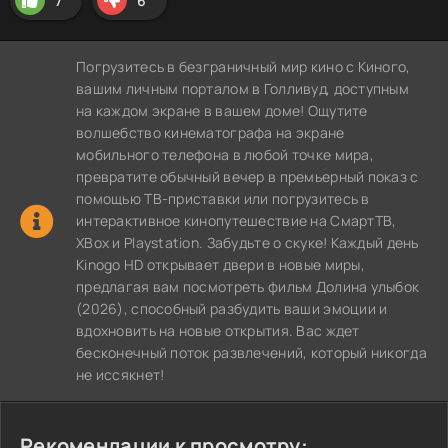
7
6
Погрузитесь в безграничный мир кино с Киного,
вашим личным порталом в Голливуд, доступным
на каждом экране в вашем доме! Ощутите
волшебство кинематографа на экране
мобильного телефона в любой точке мира,
превратите обычный вечер в премьерный показ с
помощью ТВ-приставки или погрузитесь в
интерактивное кинопутешествие на СмартТВ,
XBox и Playstation. Забудьте о скуке! Каждый день
Kinogo HD открывает двери в новые миры,
предлагая вам посмотреть фильм Долина улыбок
(2026), способный разбудить ваши эмоции и
вдохновить на новые открытия. Вас ждет
бесконечный поток развлечений, который никогда
не иссякнет!
Рекомендации к просмотру: