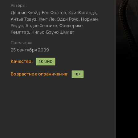
Актёры:
Деннис Куэйд, Бен Фостер, Кэм Жиганде,
Антье Трауэ, Кунг Ле, Эдди Роус, Норман
Ридус, Андре Хеннике, Фридерике
Кемптер, Нильс-Бруно Шмидт
Премьера:
25 сентября 2009
Качество:
4K UHD
Возрастное ограничение:
18+