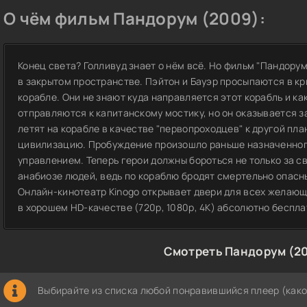
О чём фильм Пандорум (2009):
Конец света? Голливуд знает о нём всё. Но фильм "Пандору
в закрытом пространстве. Пэйтон и Бауэр просыпаются в 
корабле. Они не знают куда направляется этот корабль и ка
отправляются к капитанскому мостику, но он оказывается з
летят на корабле в качестве "первопроходцев" к другой пла
цивилизацию. Пробуждение произошло раньше назначенного 
управлением. Теперь герои должны бороться не только за св
анабиозе людей, ведь по кораблю бродят смертельно опасн
Онлайн-кинотеатр Kinogo открывает двери для всех желаю
в хорошем HD-качестве (720p, 1080p, 4K) абсолютно беспла
Смотреть Пандорум (2
Выбирайте из списка любой понравившийся плеер (како