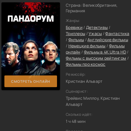
Страна: Великобритания,
Германия
Жанры:
Боевики
/
Детективы
/
Триллеры
/
Ужасы
/
Фантастика
/
Фильмы
/
Английские фильмы
/
Немецкие фильмы
/
Фильмы
онлайн
/
Фильмы в 4K Ultra HD
/
Фильмы с высоким рейтингом
/
Фильмы про космос
Режиссёр:
Кристиан Альварт
СМОТРЕТЬ ОНЛАЙН
Сценарист:
Трейвис Миллоу, Кристиан
Альварт
Сколько идёт:
1 ч 48 мин