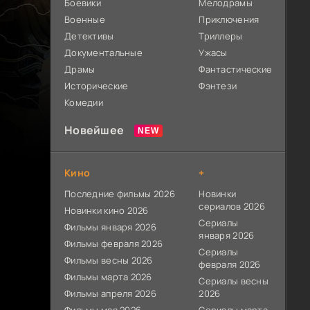
Боевики
Мелодрамы
Военные
Приключения
Детективы
Триллеры
Документальные
Ужасы
Драмы
Фантастические
Исторические
Фэнтези
Комедии
Новейшее
Кино
+
Последние фильмы 2026
Новинки
сериалов 2026
Новинки кино 2026
Сериалы
Фильмы января 2026
января 2026
Фильмы февраля 2026
Сериалы
Фильмы весны 2026
февраля 2026
Фильмы марта 2026
Сериалы весны
Фильмы апреля 2026
2026