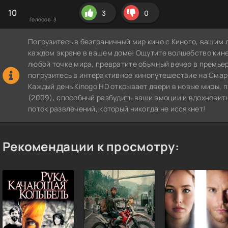
10
3
0
Голосов:
3
Погрузитесь в безграничный мир кино с Киного, вашим 
каждом экране в вашем доме! Ощутите волшебство кин
любой точке мира, превратите обычный вечер в премье
погрузитесь в интерактивное кинопутешествие на СмартТВ
Каждый день Kinogo HD открывает двери в новые миры,
(2009), способный разбудить ваши эмоции и вдохновить
поток развлечений, который никогда не иссякнет!
Рекомендации к просмотру: