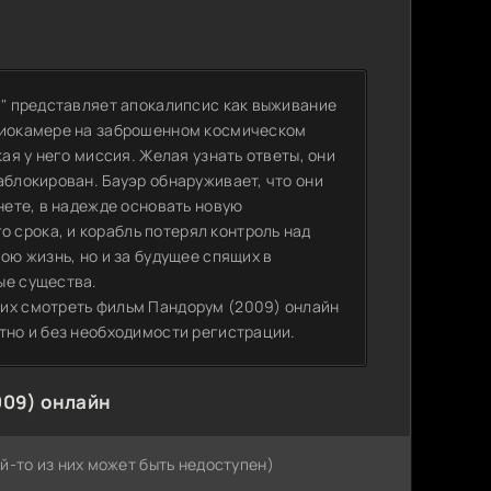
м" представляет апокалипсис как выживание
криокамере на заброшенном космическом
кая у него миссия. Желая узнать ответы, они
аблокирован. Бауэр обнаруживает, что они
нете, в надежде основать новую
срока, и корабль потерял контроль над
ою жизнь, но и за будущее спящих в
ые существа.
щих смотреть фильм Пандорум (2009) онлайн
тно и без необходимости регистрации.
009) онлайн
й-то из них может быть недоступен)