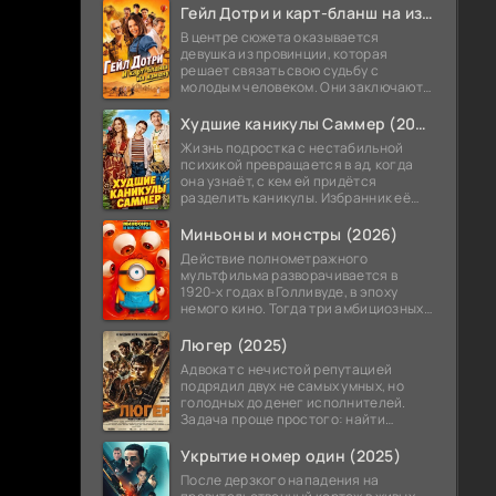
теперь приходится впервые стать
Гейл Дотри и карт-бланш на измену (2026)
В центре сюжета оказывается
девушка из провинции, которая
решает связать свою судьбу с
молодым человеком. Они заключают
необычное соглашение,
позволяющее ему в любой момент
Худшие каникулы Саммер (2026)
получить от нее прощение
Жизнь подростка с нестабильной
психикой превращается в ад, когда
она узнаёт, с кем ей придётся
разделить каникулы. Избранник её
мамы — не просто чужой дядька, а её
же учитель, а точнее завуч школы.
Миньоны и монстры (2026)
Действие полнометражного
мультфильма разворачивается в
1920-х годах в Голливуде, в эпоху
немого кино. Тогда три амбициозных
миньона решают покорить Голливуд и
снять собственный блокбастер о
Люгер (2025)
монстрах.
Адвокат с нечистой репутацией
подрядил двух не самых умных, но
голодных до денег исполнителей.
Задача проще простого: найти
украденный автомобиль. Мужики
потирают руки — это же лёгкие бабки!
Укрытие номер один (2025)
После дерзкого нападения на