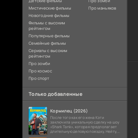
Детские фильмы
Про зомби
Мистические фильмы
Про маньяков
Новогодние фильмы
Фильмы с высоким
рейтингом
Популярные фильмы
Семейные фильмы
Сериалы с высоким
рейтингом
Про зомби
Про космос
Про спорт
Только добавленные
Кормилец (2026)
После того как его жена Кэти
заключила уникальную сделку на шоу
«Shark Tank», которая предполагает
длительную деловую поездку, Нейту,
всю жизнь обеспечивавшему семью,