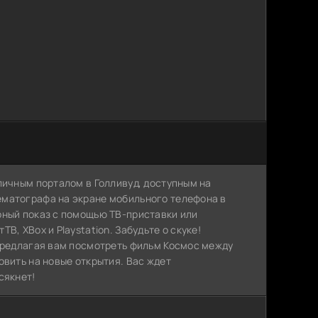
личным порталом в Голливуд, доступным на
ематографа на экране мобильного телефона в
рный показ с помощью ТВ-приставки или
, XBox и Playstation. Забудьте о скуке!
 предлагая вам посмотреть фильм Космос между
овить на новые открытия. Вас ждет
сякнет!