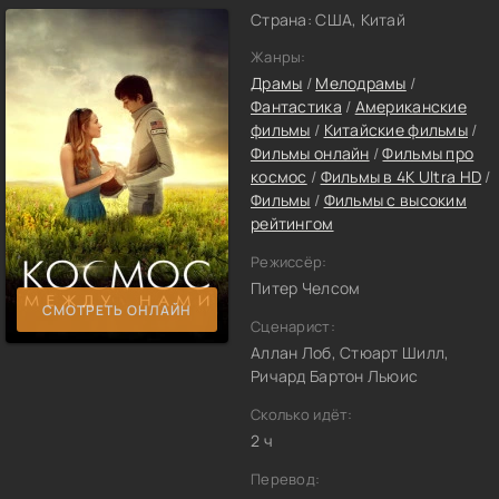
Страна: США, Китай
Жанры:
Драмы
/
Мелодрамы
/
Фантастика
/
Американские
фильмы
/
Китайские фильмы
/
Фильмы онлайн
/
Фильмы про
космос
/
Фильмы в 4K Ultra HD
/
Фильмы
/
Фильмы с высоким
рейтингом
Режиссёр:
Питер Челсом
СМОТРЕТЬ ОНЛАЙН
Сценарист:
Аллан Лоб, Стюарт Шилл,
Ричард Бартон Льюис
Сколько идёт:
2 ч
Перевод: