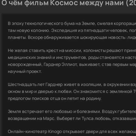
О чём фильм Космос между нами (20
В эпоху технологического бума на Земле, смелая корпораци
там новую колонию. Экспедиция из пятнадцати человек, по
планеты. Вскоре обнаруживается шокирующая новость: лид
Не желая ставить крест на миссии, колонисты решают приня
медицинских знаний и инструментов, роды становятся наст
новорожденный, Гарднер Эллиот, выживает, став первым мар
научный проект.
Шестнадцать лет Гарднер живет в изоляции, в окружении вз
окном в мир и дверью к любви. Он знакомится с землянкой Т
предлогом поисков отца он летит на родину.
Земля встречает его любовью и болезнями. Воздух губителен
возвращении на Марс. Выберет ли Тулса любовь, отказавши
Онлайн-кинотеатр Kinogo открывает двери для всех желаю