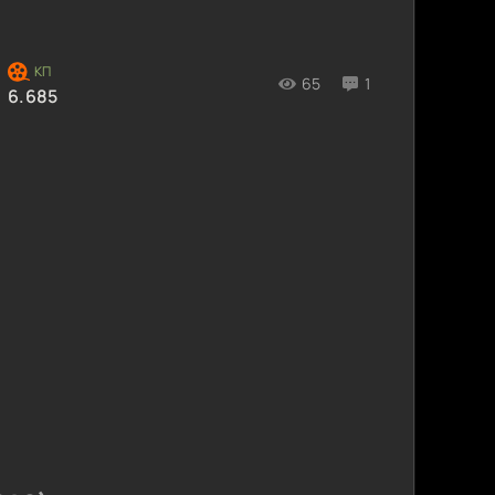
65
1
6.685