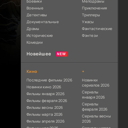
Боевики
Мелодрамы
Военные
Приключения
Детективы
Триллеры
Документальные
Ужасы
Драмы
Фантастические
Исторические
Фэнтези
Комедии
Новейшее
Кино
+
Последние фильмы 2026
Новинки
сериалов 2026
Новинки кино 2026
Сериалы
Фильмы января 2026
января 2026
Фильмы февраля 2026
Сериалы
Фильмы весны 2026
февраля 2026
Фильмы марта 2026
Сериалы весны
Фильмы апреля 2026
2026