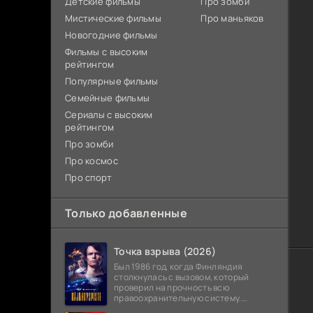
Детские фильмы
Про зомби
Мистические фильмы
Про маньяков
Новогодние фильмы
Фильмы с высоким
рейтингом
Популярные фильмы
Семейные фильмы
Сериалы с высоким
рейтингом
Про зомби
Про космос
Про спорт
Только добавленные
Точка взрыва (2026)
Был 1986 год, когда Финляндия
столкнулась с вызовом, который
проверил на прочность всю
правоохранительную систему.
Вооруженное нападение с захватом