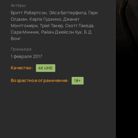
Актёры:
Бритт Робертсон, Эйса Баттерфилд, Гари
Олдман, Карла Гуджино, Джанет
Монтгомери, Трей Такер, Скотт Такеда,
Сара Минник, Райан Джейсон Кук, Б.Д.
Вонг
Премьера:
1 февраля 2017
Качество:
4K UHD
Возрастное ограничение:
18+