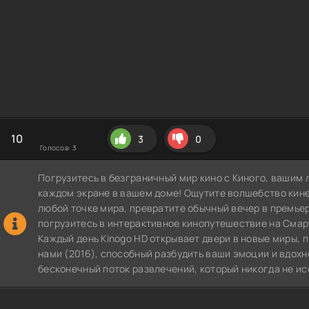
10
3
0
Голосов:
3
Погрузитесь в безграничный мир кино с Киного, вашим 
каждом экране в вашем доме! Ощутите волшебство кин
любой точке мира, превратите обычный вечер в премье
погрузитесь в интерактивное кинопутешествие на СмартТВ
Каждый день Kinogo HD открывает двери в новые миры,
нами (2016), способный разбудить ваши эмоции и вдохн
бесконечный поток развлечений, который никогда не ис