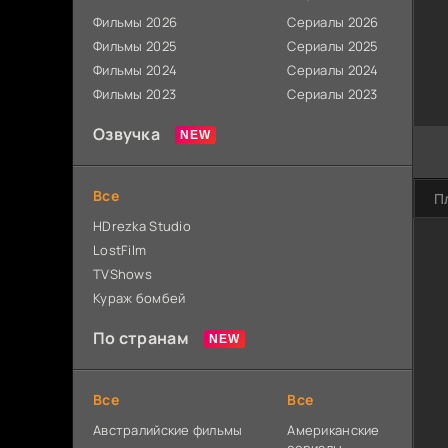
Фильмы 2026
Сериалы 2026
Фильмы 2025
Сериалы 2025
Фильмы 2024
Сериалы 2024
Фильмы 2023
Сериалы 2023
Озвучка
Все
П
HDrezka Studio
LostFilm
TVShows
Кураж бомбей
По странам
Все
Все
Австралийские фильмы
Американские