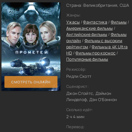
Страна: Великобритания, США
Жанры:
Ужасы
/
Фантастика
/
Фильмы
/
Американские фильмы
/
Английские фильмы
/
Фильмы
онлайн
/
Фильмы с высоким
рейтингом
/
Фильмы в 4K Ultra
HD
/
Фильмы про космос
/
Популярные фильмы
Режиссёр:
Ридли Скотт
СМОТРЕТЬ ОНЛАЙН
Сценарист:
Джон Спэйтс, Дэймон
Линделоф, Дэн О'Бэннон
Сколько идёт:
2 ч 4 мин
Перевод: