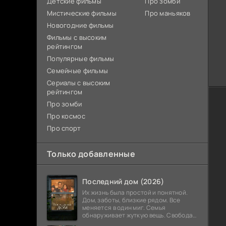
Детские фильмы
Про зомби
Мистические фильмы
Про маньяков
Новогодние фильмы
Фильмы с высоким
рейтингом
Популярные фильмы
Семейные фильмы
Сериалы с высоким
рейтингом
Про зомби
Про космос
Про спорт
Только добавленные
Последний дом (2026)
Их жизнь была простой и понятной.
Дом, заботы, близкие рядом. Все
меняется в один миг. Семья
обнаруживает жуткую вещь. Свобода
закончилась. Выход заблокирован. Не