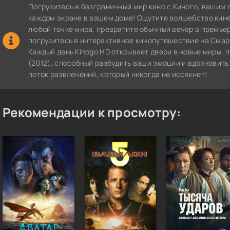
Погрузитесь в безграничный мир кино с Киного, вашим 
каждом экране в вашем доме! Ощутите волшебство кин
любой точке мира, превратите обычный вечер в премье
погрузитесь в интерактивное кинопутешествие на СмартТВ
Каждый день Kinogo HD открывает двери в новые миры,
(2012), способный разбудить ваши эмоции и вдохновить
поток развлечений, который никогда не иссякнет!
Рекомендации к просмотру: