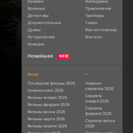
Боевики
Мелодрамы
Военные
Приключения
Детективы
Триллеры
Документальные
Ужасы
Драмы
Фантастические
Исторические
Фэнтези
Комедии
Новейшее
Кино
+
Последние фильмы 2026
Новинки
сериалов 2026
Новинки кино 2026
Сериалы
Фильмы января 2026
января 2026
Фильмы февраля 2026
Сериалы
Фильмы весны 2026
февраля 2026
Фильмы марта 2026
Сериалы весны
Фильмы апреля 2026
2026