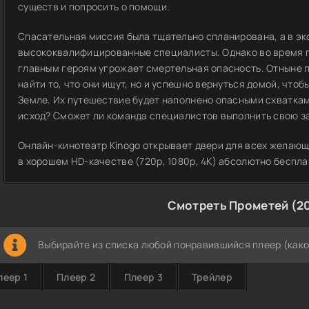
существ и попросить о помощи.
Спасательная миссия была тщательно спланирована, а в эк
высококвалифицированные специалисты. Однако во время пу
главным героям угрожает смертельная опасность. Отныне 
найти то, что они ищут, но и успешно вернуться домой, что
Земле. Их путешествие будет наполнено опасными схваткам
исход? Сможет ли команда специалистов выполнить свою з
Онлайн-кинотеатр Kinogo открывает двери для всех желающ
в хорошем HD-качестве (720p, 1080p, 4K) абсолютно беспла
Смотреть Прометей (20
Выбирайте из списка любой понравившийся плеер (како
леер 1
Плеер 2
Плеер 3
Трейлер