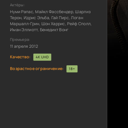
Актёры:
Нуми Рапас, Майкл Фассбендер, Шарлиз
Терон, Идрис Эльба, Гай Пирс, Логан
Маршалл-Грин, Шон Харрис, Рейф Сполл,
Иман Эллиотт, Бенедикт Вонг
Премьера:
11 апреля 2012
Качество:
4K UHD
Возрастное ограничение:
18+