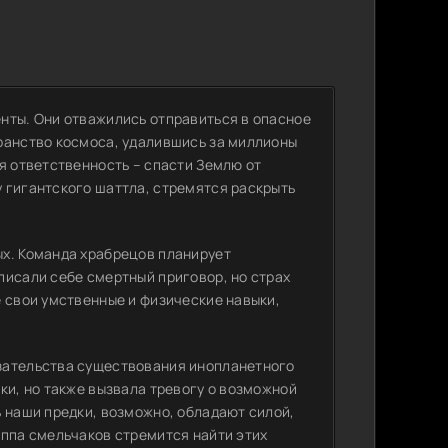
нты. Они отважились отправиться в опасное
ранство космоса, удалившись за миллионы
я ответственность – спасти Землю от
 гигантского шаттла, стремятся раскрыть
ых. Команда храбрецов планирует
писали себе смертный приговор, но страх
е свои умственные и физические навыки,
зательства существования инопланетного
ки, но также вызвала тревогу о возможной
ь наши предки, возможно, обладают силой,
уппа смельчаков стремится найти этих