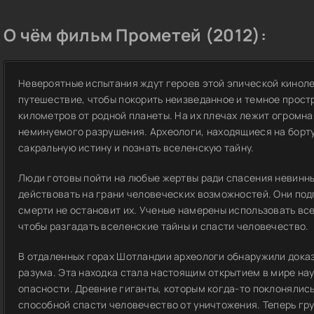
О чём фильм Прометей (2012):
Невероятные испытания ждут героев этой эпической киноле
путешествие, чтобы покорить неизведанное и темное прост
километров от родной планеты. На их плечах лежит огромна
неминуемого разрушения. Археологи, находящиеся на борту
сакральную истину и познать вселенскую тайну.
Люди готовы пойти на любые жертвы ради спасения невинн
действовать на грани человеческих возможностей. Они под
смерти не остановит их. Ученые намерены использовать вс
чтобы разгадать вселенские тайны и спасти человечество.
В отдаленных горах Шотландии археологи обнаружили дока
разума. Эта находка стала настоящим открытием в мире нау
опасности. Древние гиганты, которым когда-то поклонялис
способной спасти человечество от уничтожения. Теперь гр