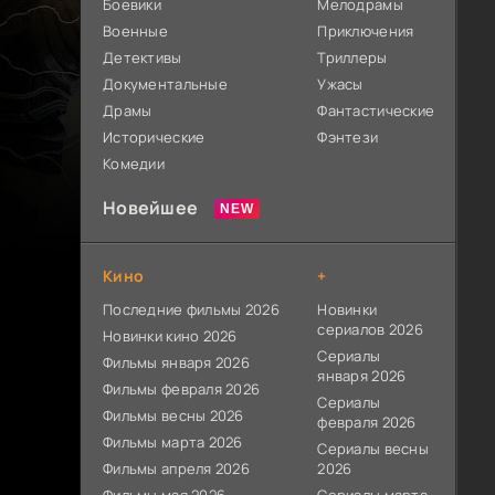
Боевики
Мелодрамы
Военные
Приключения
Детективы
Триллеры
Документальные
Ужасы
Драмы
Фантастические
Исторические
Фэнтези
Комедии
Новейшее
Кино
+
Последние фильмы 2026
Новинки
сериалов 2026
Новинки кино 2026
Сериалы
Фильмы января 2026
января 2026
Фильмы февраля 2026
Сериалы
Фильмы весны 2026
февраля 2026
Фильмы марта 2026
Сериалы весны
Фильмы апреля 2026
2026