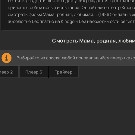
детей. К двадцати шести годам у них рождается трое сынов
принося с собой новые испытания. Онлайн-кинотеатр Kinog
смотреть фильм Мама, родная, любимая... (1986) онлайн в х
абсолютно бесплатно на Kinogo и без необходимости регис
Смотреть Мама, родная, любима
Выбирайте из списка любой понравившийся плеер (како
леер 2
Плеер 3
Трейлер