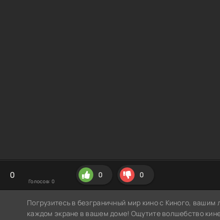
0
0
0
Голосов:
0
Погрузитесь в безграничный мир кино с Киного, вашим 
каждом экране в вашем доме! Ощутите волшебство кин