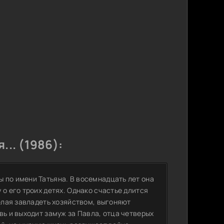
.. (1986):
 по имени Татьяна. В восемнадцать лет она
 о его троих детях. Однако счастье длится
желая завладеть хозяйством, выгоняют
вь и выходит замуж за Павла, отца четверых