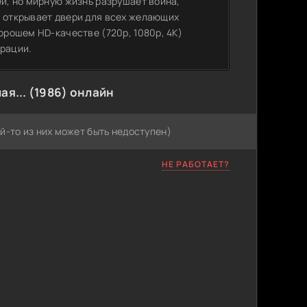
ей, но мирную жизнь разрушает война,
o открывает двери для всех желающих
орошем HD-качестве (720p, 1080p, 4K)
трации.
я... (1986) онлайн
й-то из них может быть недоступен)
НЕ РАБОТАЕТ?