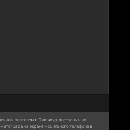
личным порталом в Голливуд, доступным на
ематографа на экране мобильного телефона в