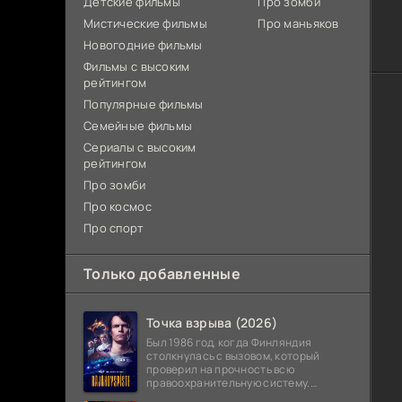
Детские фильмы
Про зомби
Мистические фильмы
Про маньяков
Новогодние фильмы
Фильмы с высоким
рейтингом
Популярные фильмы
Семейные фильмы
Сериалы с высоким
рейтингом
Про зомби
Про космос
Про спорт
Только добавленные
Точка взрыва (2026)
Был 1986 год, когда Финляндия
столкнулась с вызовом, который
проверил на прочность всю
правоохранительную систему.
Вооруженное нападение с захватом