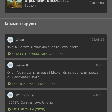
стремление к несчастью:
(Coldfilm)
Почти история Америки
1 сезон
(2026)
Комментируют
Стас
05.08.26
Фильм не тот. Китайский вместо испанского.
ОНА ЕСТ ТОЛЬКО МЯСО (2026)
merar3k
05.08.26
Олег, А откуда ты знаешь? Может быть и есть, думаешь
они доехали к нам с
ВОЕННАЯ МАШИНА (2026)
POijhchdjsk
04.08.26
123987, Сам ты немой/немая.
МОТОР СИТИ (2026)