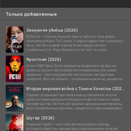
Только добавленные
Замужняя убийца (2026)
Ю Бо На — эталон спокойствия и заботы. Она давно
замужем за Квон Тэ Соном. У пары подрастает малышка-
дочь. Бо На создаёт в доме атмосферу тепла и
стабильности. Родственники считают их союз
Яростная (2026)
Агент ФБР Элис Блэк привыкла опираться на факты,
даже когда они противоречат очевидному. Её новое
задание — расследование нескольких загадочных
смертей. Все погибшие — успешные мужчины, ранее не
Вторая мировая война с Томом Хэнксом (2026)
Сериал открывает зрителям масштабный взгляд на
один из самых разрушительных конфликтов в истории
человечества. Используя редкие архивные материалы,
восстановленные хроники, свидетельства очевидцев и
Шугар (2026)
Главный герой — частный детектив Джон Шугар,
который известен своими расследованиями по всей