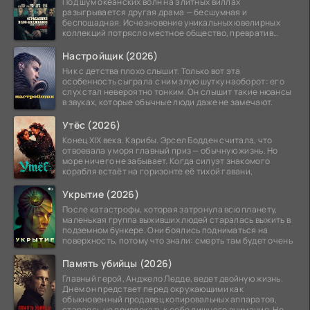
Под шум океанских волн на элитных виллах
разыгрывается другая драма — бесшумная и
беспощадная. Исчезновение уникальных ювелирных
коллекций потрясло местное общество, превратив
побережье из курорта в
Настройщик (2026)
Ник с детства плохо слышит. Только вот эта
особенность сыграла с ним злую шутку наоборот: его
слух стал невероятно тонким. Он слышит такие нюансы
в звуках, которые обычные люди даже не замечают.
Утёс (2026)
Конец XIX века. Карибы. Эрсел Бодден считала, что
отвоевала у моря главный приз — обычную жизнь. Но
море ничего не забывает. Когда силуэт знакомого
корабля встаёт на горизонте её тихой гавани,
Укрытие (2026)
После катастрофы, которая затронула всю планету,
маленькая группа выживших людей старалась выжить в
подземном бункере. Они боялись подниматься на
поверхность, потому что знали: смерть там будет очень
Память убийцы (2026)
Главный герой, Анджело Ледде, ведет двойную жизнь.
Днем он предстает перед окружающими как
обыкновенный продавец копировальных аппаратов,
стараясь не привлекать к себе лишнего внимания. Но