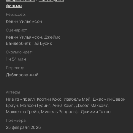
фильмы
Режиссёр:
Кевин Уильямсон
Сценарист:
Кевин Уильямсон, Джеймс
Вандербилт, Гай Бусик
Сколько идёт:
1 ч 54 мин
Перевод:
Дублированный
Актёры:
Нив Кэмпбелл, Кортни Кокс, Изабель Мэй, Джасмин Савой
Браун, Мэйсон Гудинг, Анна Кэмп, Джоэл Макхэйл,
Маккенна Грейс, Мишель Рэндольф, Джимми Татро
Премьера:
25 февраля 2026