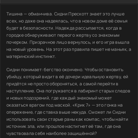
Тишина — обманчива. Сидни Прескотт знает это лучше
всех, но даже она надеялась, что в новом доме её семья
будет в безопасности. Надежда рассыпается, когда в
городке обнаруживают первого жертву со знакомым
почерком. Призрачное лицо вернулось, и его игра вышла
на новый уровень. На этот раз правила пишет не маньяк, а
материнский инстинкт.
Сидни понимает: бегство окончено. Чтобы остановить
убийцу, который видит в её дочери идеальную жертву, ей
придётся не просто обороняться, а самой перейти в
наступление. Она погружается в лабиринт старых следов
и новых подозрений, где каждый знакомый может
оказаться врагом под маской. «Крик 7» — это гонка на
опережение, где ставка выше некуда. Сможет ли Сидни
использовать свои старые раны как компас, чтобы найти
источник зла, или прошлое настигнет её там, где она
чувствовала себя наиболее защищённой?