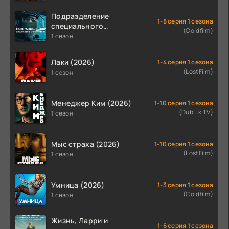
Подразделение
1-8 серия 1 сезона
специального
(Coldfilm)
назначения (2026)
1 сезон
Лаки (2026)
1-4 серия 1 сезона
(LostFilm)
1 сезон
Менеджер Ким (2026)
1-10 серия 1 сезона
(DubLik.TV)
1 сезон
Мыс страха (2026)
1-10 серия 1 сезона
(LostFilm)
1 сезон
Умница (2026)
1-3 серия 1 сезона
(Coldfilm)
1 сезон
Жизнь, Ларри и
1-6 серия 1 сезона