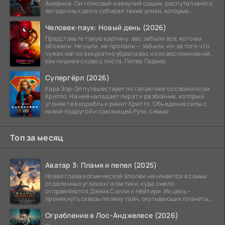
Америке. Он толковый и везучий сыщик, распутал много
загадочных дел и собирал такие улики, которые
помогли
Человек-паук: Новый день (2026)
Представьте такую картину: вас забыли все, кого вы
обожали. Не ушли, не пропали — забыли, из-за того что
чужая магия аккуратно убрала вас из их воспоминаний,
как лишнее слово с листа. Питер Паркер
Супергёрл (2026)
Кара Зор-Эл путешествует по галактике со своим псом
Крипто. На неё нападает пират и разбойник, который
угоняет её корабль и ранит Крипто. Объединив силы с
новой подругой и союзницей Рути, семью
Топ за месяц
Аватар 3: Пламя и пепел (2025)
Новая глава космической эпопеи начинается в самых
отдаленных уголках галактики, куда смело
отправляются Джейк Салли и Нейтири. Их цель –
проникнуть сквозь пелену тайн, окутывающих планеты
системы
Ограбление в Лос-Анджелесе (2026)