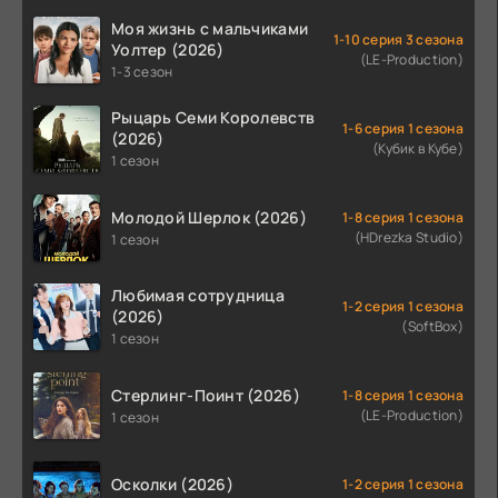
Моя жизнь с мальчиками
1-10 серия 3 сезона
Уолтер (2026)
(LE-Production)
1-3 сезон
Рыцарь Семи Королевств
1-6 серия 1 сезона
(2026)
(Кубик в Кубе)
1 сезон
Молодой Шерлок (2026)
1-8 серия 1 сезона
(HDrezka Studio)
1 сезон
Любимая сотрудница
1-2 серия 1 сезона
(2026)
(SoftBox)
1 сезон
Стерлинг-Поинт (2026)
1-8 серия 1 сезона
(LE-Production)
1 сезон
Осколки (2026)
1-2 серия 1 сезона