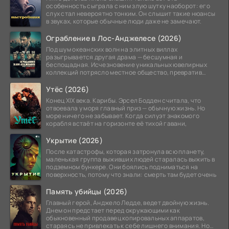
особенность сыграла с ним злую шутку наоборот: его
слух стал невероятно тонким. Он слышит такие нюансы
в звуках, которые обычные люди даже не замечают.
Ограбление в Лос-Анджелесе (2026)
Под шум океанских волн на элитных виллах
разыгрывается другая драма — бесшумная и
беспощадная. Исчезновение уникальных ювелирных
коллекций потрясло местное общество, превратив
побережье из курорта в
Утёс (2026)
Конец XIX века. Карибы. Эрсел Бодден считала, что
отвоевала у моря главный приз — обычную жизнь. Но
море ничего не забывает. Когда силуэт знакомого
корабля встаёт на горизонте её тихой гавани,
Укрытие (2026)
После катастрофы, которая затронула всю планету,
маленькая группа выживших людей старалась выжить в
подземном бункере. Они боялись подниматься на
поверхность, потому что знали: смерть там будет очень
Память убийцы (2026)
Главный герой, Анджело Ледде, ведет двойную жизнь.
Днем он предстает перед окружающими как
обыкновенный продавец копировальных аппаратов,
стараясь не привлекать к себе лишнего внимания. Но