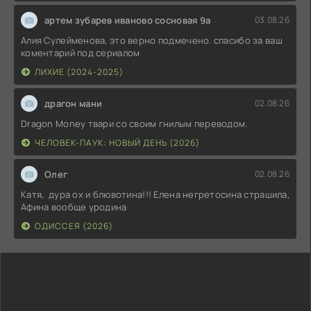
артем зубарев иваново сосновая 9а
03.08.26
Алия Сулейменова, это верно подмечено. спасибо за ваш
коментарий под сериалом
ЛИХИЕ (2024-2025)
драгон мани
02.08.26
Dragon Money твари со своим гнилым переводом.
ЧЕЛОВЕК-ПАУК: НОВЫЙ ДЕНЬ (2026)
Олег
02.08.26
Катя, дура ох и блювотина!!! Елена негретосина страшила,
Афина вообще уродина
ОДИССЕЯ (2026)