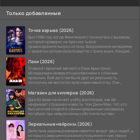
Только добавленные
Точка взрыва (2026)
Был 1986 год, когда Финляндия столкнулась с вызовом,
который проверил на прочность всю
правоохранительную систему. Вооруженное нападение
с захватом заложников повергло страну в шок. Каждая
минута той
Лаки (2026)
Главной героиней является Лаки Армстронг,
обладающая невероятным обаянием и сложным
прошлым. В её детстве была другая реальность,
поскольку её воспитал красноречивый отец. Они
постоянно перемещались,
Магазин для киллеров (2026)
Джи Ан едва начинает учёбу в колледже, как её
накрывает страшная новость: Чон Джин Ман, тот, кто
был для неё опорой и самым преданным человеком,
погибает при невыясненных обстоятельствах.
Зеркальные нейроны (2026)
Действие дорамы разворачивается вокруг двух людей, у
которых совершенно разное отношение к чувствам и