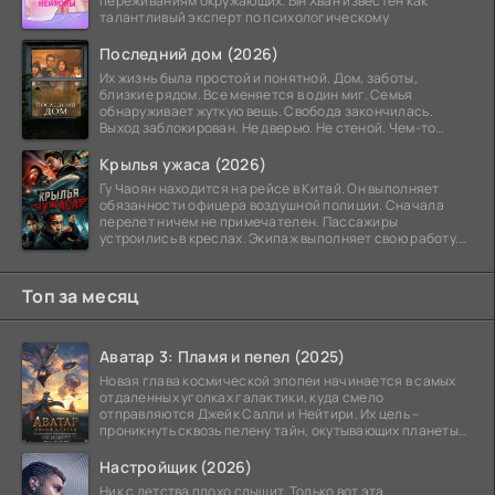
переживаниям окружающих. Ын Хван известен как
талантливый эксперт по психологическому
Последний дом (2026)
Их жизнь была простой и понятной. Дом, заботы,
близкие рядом. Все меняется в один миг. Семья
обнаруживает жуткую вещь. Свобода закончилась.
Выход заблокирован. Не дверью. Не стеной. Чем-то
невидимым.
Крылья ужаса (2026)
Гу Чаоян находится на рейсе в Китай. Он выполняет
обязанности офицера воздушной полиции. Сначала
перелет ничем не примечателен. Пассажиры
устроились в креслах. Экипаж выполняет свою работу.
Лайнер
Топ за месяц
Аватар 3: Пламя и пепел (2025)
Новая глава космической эпопеи начинается в самых
отдаленных уголках галактики, куда смело
отправляются Джейк Салли и Нейтири. Их цель –
проникнуть сквозь пелену тайн, окутывающих планеты
системы
Настройщик (2026)
Ник с детства плохо слышит. Только вот эта