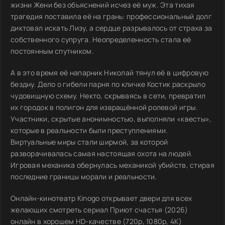
жизни Жени без объяснений исчез её муж. Эта тихая
трагедия поставила её на грань: профессиональный долг
диктовал искать Лизу, а сердце разрывалось от страха за
собственного супруга. Неопределенность стала её
постоянным спутником.
А в это время её напарник Николай тянул её в цифровую
бездну. Дело о гибели парня по кличке Костик раскрыло
чудовищную схему. Некто, скрываясь в сети, превратил
их городок в полигон для извращённой ролевой игры.
Участники, скрытые анонимностью, выполняли «квесты»,
которые в реальности были преступлениями.
Виртуальные миры стали ширмой, за которой
разворачивалась самая настоящая охота на людей.
Игровая механика обернулась механикой убийств, стирая
последние границы морали и реальности.
Онлайн-кинотеатр Kinogo открывает двери для всех
желающих смотреть сериал Приют счастья (2026)
онлайн в хорошем HD-качестве (720p, 1080p, 4K)