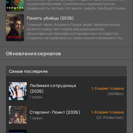
подземном бункере. Они боялись подниматься на
поверхность, потому что знали: смерть там будет очень
Память убийцы (2026)
Главный герой, Анджело Ледде, ведет двойную жизнь.
Днем он предстает перед окружающими как
обыкновенный продавец копировальных аппаратов,
стараясь не привлекать к себе лишнего внимания. Но
когда
Обновления сериалов
Самые последние
Любимая сотрудница
1-2 серия 1 сезона
(2026)
(SoftBox)
1 сезон
Стерлинг-Поинт (2026)
1-8 серия 1 сезона
(LE-Production)
1 сезон