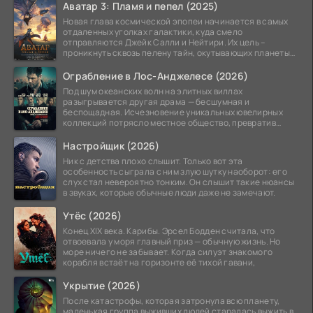
Аватар 3: Пламя и пепел (2025)
Новая глава космической эпопеи начинается в самых
отдаленных уголках галактики, куда смело
отправляются Джейк Салли и Нейтири. Их цель –
проникнуть сквозь пелену тайн, окутывающих планеты
системы
Ограбление в Лос-Анджелесе (2026)
Под шум океанских волн на элитных виллах
разыгрывается другая драма — бесшумная и
беспощадная. Исчезновение уникальных ювелирных
коллекций потрясло местное общество, превратив
побережье из курорта в
Настройщик (2026)
Ник с детства плохо слышит. Только вот эта
особенность сыграла с ним злую шутку наоборот: его
слух стал невероятно тонким. Он слышит такие нюансы
в звуках, которые обычные люди даже не замечают.
Утёс (2026)
Конец XIX века. Карибы. Эрсел Бодден считала, что
отвоевала у моря главный приз — обычную жизнь. Но
море ничего не забывает. Когда силуэт знакомого
корабля встаёт на горизонте её тихой гавани,
Укрытие (2026)
После катастрофы, которая затронула всю планету,
маленькая группа выживших людей старалась выжить в