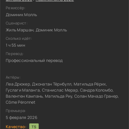
Режиссёр:
Доминик Молль
Сценарист:
Жиль Маршан, Доминик Молль
Сколько идёт:
1 ч 55 мин
Перевод:
Профессиональный перевод
Актёры:
Леа Дрюкер, Джонатан Тёрнбулл, Матильда Рёрих,
Гуслаги Маланга, Станислас Мерар, Сандра Коломбо,
Валентен Кампань, Матильда Риу, Солан Мачадо Гранер,
Côme Péronnet
Премьера:
5 февраля 2026
Качество:
TS