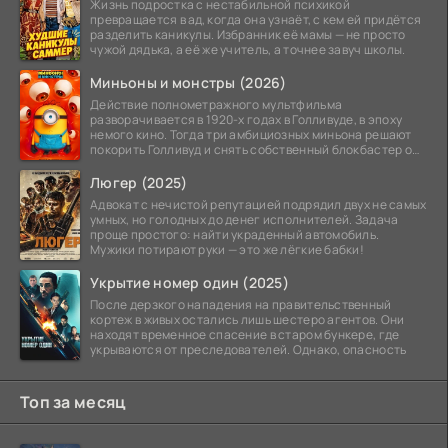
Жизнь подростка с нестабильной психикой
превращается в ад, когда она узнаёт, с кем ей придётся
разделить каникулы. Избранник её мамы — не просто
чужой дядька, а её же учитель, а точнее завуч школы.
Миньоны и монстры (2026)
Действие полнометражного мультфильма
разворачивается в 1920-х годах в Голливуде, в эпоху
немого кино. Тогда три амбициозных миньона решают
покорить Голливуд и снять собственный блокбастер о
монстрах.
Люгер (2025)
Адвокат с нечистой репутацией подрядил двух не самых
умных, но голодных до денег исполнителей. Задача
проще простого: найти украденный автомобиль.
Мужики потирают руки — это же лёгкие бабки!
Укрытие номер один (2025)
После дерзкого нападения на правительственный
кортеж в живых остались лишь шестеро агентов. Они
находят временное спасение в старом бункере, где
укрываются от преследователей. Однако, опасность
Топ за месяц