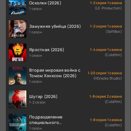
Осколки (2026)
1-2 серия 1 сезона
(LE-Production)
1 сезон
Замужняя убийца (2026)
1-2 серия 1 сезона
(SoftBox)
1 сезон
Яростная (2026)
1-4 серия 1 сезона
(Coldfilm)
1 сезон
Вторая мировая война с
1-20 серия 1 сезона
Томом Хэнксом (2026)
(HDrezka Studio)
1 сезон
Шугар (2026)
1-8 серия 2 сезона
(Coldfilm)
1-2 сезон
Подразделение
1-8 серия 1 сезона
специального
(Coldfilm)
назначения (2026)
1 сезон