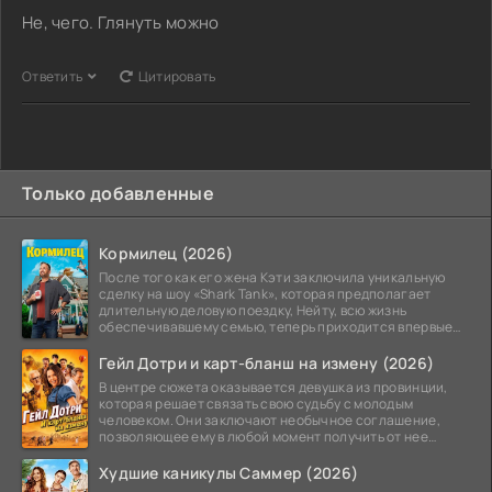
Не, чего. Глянуть можно
Ответить
Цитировать
Только добавленные
Кормилец (2026)
После того как его жена Кэти заключила уникальную
сделку на шоу «Shark Tank», которая предполагает
длительную деловую поездку, Нейту, всю жизнь
обеспечивавшему семью, теперь приходится впервые
стать
Гейл Дотри и карт-бланш на измену (2026)
В центре сюжета оказывается девушка из провинции,
которая решает связать свою судьбу с молодым
человеком. Они заключают необычное соглашение,
позволяющее ему в любой момент получить от нее
прощение
Худшие каникулы Саммер (2026)