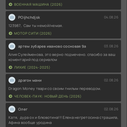
ВОЕННАЯ МАШИНА (2026)
POijhchdjsk
04.08.26
123987, Сам ты немой/немая.
МОТОР СИТИ (2026)
артем зубарев иваново сосновая 9а
03.08.26
Алия Сулейменова, это верно подмечено. спасибо за ваш
коментарий под сериалом
ЛИХИЕ (2024-2025)
драгон мани
02.08.26
Dragon Money твари со своим гнилым переводом.
ЧЕЛОВЕК-ПАУК: НОВЫЙ ДЕНЬ (2026)
Олег
02.08.26
Катя, дура ох и блювотина!!! Елена негретосина страшила,
Афина вообще уродина