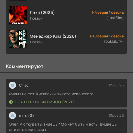
Лаки (2026)
1-4 серия 1 сезона
(LostFilm)
1 сезон
Менеджер Ким (2026)
1-10 серия 1 сезона
(DubLik.TV)
1 сезон
Комментируют
Стас
05.08.26
Фильм не тот. Китайский вместо испанского.
ОНА ЕСТ ТОЛЬКО МЯСО (2026)
merar3k
05.08.26
Олег, А откуда ты знаешь? Может быть и есть, думаешь
они доехали к нам с