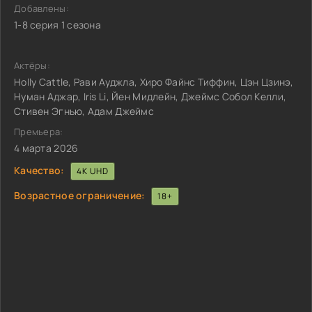
Добавлены:
1-8 серия 1 сезона
Актёры:
Holly Cattle, Рави Ауджла, Хиро Файнс Тиффин, Цэн Цзинэ,
Нуман Аджар, Iris Li, Йен Мидлейн, Джеймс Собол Келли,
Стивен Эгнью, Адам Джеймс
Премьера:
4 марта 2026
Качество:
4K UHD
Возрастное ограничение:
18+