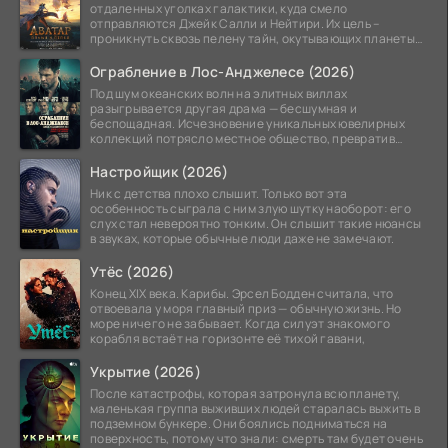
отдаленных уголках галактики, куда смело
отправляются Джейк Салли и Нейтири. Их цель –
проникнуть сквозь пелену тайн, окутывающих планеты
системы
Ограбление в Лос-Анджелесе (2026)
Под шум океанских волн на элитных виллах
разыгрывается другая драма — бесшумная и
беспощадная. Исчезновение уникальных ювелирных
коллекций потрясло местное общество, превратив
побережье из курорта в
Настройщик (2026)
Ник с детства плохо слышит. Только вот эта
особенность сыграла с ним злую шутку наоборот: его
слух стал невероятно тонким. Он слышит такие нюансы
в звуках, которые обычные люди даже не замечают.
Утёс (2026)
Конец XIX века. Карибы. Эрсел Бодден считала, что
отвоевала у моря главный приз — обычную жизнь. Но
море ничего не забывает. Когда силуэт знакомого
корабля встаёт на горизонте её тихой гавани,
Укрытие (2026)
После катастрофы, которая затронула всю планету,
маленькая группа выживших людей старалась выжить в
подземном бункере. Они боялись подниматься на
поверхность, потому что знали: смерть там будет очень