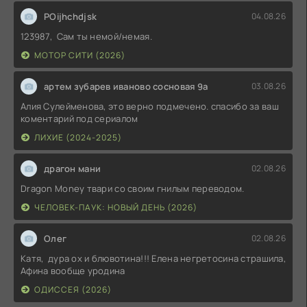
POijhchdjsk
04.08.26
123987, Сам ты немой/немая.
МОТОР СИТИ (2026)
артем зубарев иваново сосновая 9а
03.08.26
Алия Сулейменова, это верно подмечено. спасибо за ваш
коментарий под сериалом
ЛИХИЕ (2024-2025)
драгон мани
02.08.26
Dragon Money твари со своим гнилым переводом.
ЧЕЛОВЕК-ПАУК: НОВЫЙ ДЕНЬ (2026)
Олег
02.08.26
Катя, дура ох и блювотина!!! Елена негретосина страшила,
Афина вообще уродина
ОДИССЕЯ (2026)