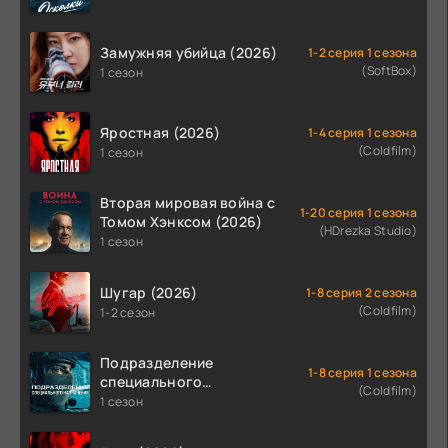
Замужняя убийца (2026)
1-2 серия 1 сезона
(SoftBox)
1 сезон
Яростная (2026)
1-4 серия 1 сезона
(Coldfilm)
1 сезон
Вторая мировая война с
1-20 серия 1 сезона
Томом Хэнксом (2026)
(HDrezka Studio)
1 сезон
Шугар (2026)
1-8 серия 2 сезона
(Coldfilm)
1-2 сезон
Подразделение
1-8 серия 1 сезона
специального
(Coldfilm)
назначения (2026)
1 сезон