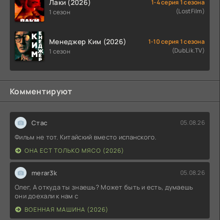
Лаки (2026)
1-4 серия 1 сезона
(LostFilm)
1 сезон
Менеджер Ким (2026)
1-10 серия 1 сезона
(DubLik.TV)
1 сезон
Комментируют
Стас
05.08.26
Фильм не тот. Китайский вместо испанского.
ОНА ЕСТ ТОЛЬКО МЯСО (2026)
merar3k
05.08.26
Олег, А откуда ты знаешь? Может быть и есть, думаешь
они доехали к нам с
ВОЕННАЯ МАШИНА (2026)