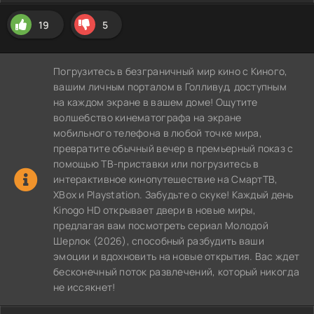
19
5
Погрузитесь в безграничный мир кино с Киного,
вашим личным порталом в Голливуд, доступным
на каждом экране в вашем доме! Ощутите
волшебство кинематографа на экране
мобильного телефона в любой точке мира,
превратите обычный вечер в премьерный показ с
помощью ТВ-приставки или погрузитесь в
интерактивное кинопутешествие на СмартТВ,
XBox и Playstation. Забудьте о скуке! Каждый день
Kinogo HD открывает двери в новые миры,
предлагая вам посмотреть сериал Молодой
Шерлок (2026), способный разбудить ваши
эмоции и вдохновить на новые открытия. Вас ждет
бесконечный поток развлечений, который никогда
не иссякнет!