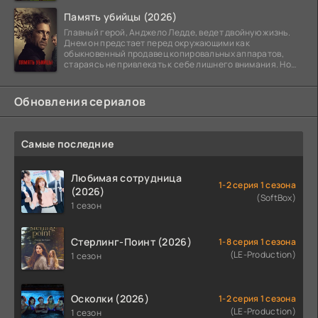
Память убийцы (2026)
Главный герой, Анджело Ледде, ведет двойную жизнь.
Днем он предстает перед окружающими как
обыкновенный продавец копировальных аппаратов,
стараясь не привлекать к себе лишнего внимания. Но
когда
Обновления сериалов
Самые последние
Любимая сотрудница
1-2 серия 1 сезона
(2026)
(SoftBox)
1 сезон
Стерлинг-Поинт (2026)
1-8 серия 1 сезона
(LE-Production)
1 сезон
Осколки (2026)
1-2 серия 1 сезона
(LE-Production)
1 сезон