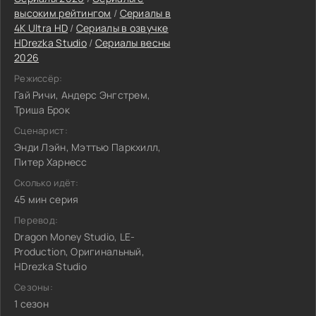
высоким рейтингом
/
Сериалы в
4K Ultra HD
/
Сериалы в озвучке
HDrezka Studio
/
Сериалы весны
2026
Режиссёр:
Гай Ричи, Андерс Энгстрем,
Триша Брок
Сценарист:
Энди Лэйн, Мэттью Паркхилл,
Питер Харнесс
Сколько идёт:
45 мин серия
Перевод:
Dragon Money Studio, LE-
Production, Оригинальный,
HDrezka Studio
Сезоны:
1 сезон