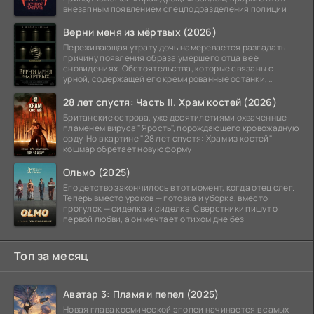
внезапным появлением спецподразделения полиции
Верни меня из мёртвых (2026)
Переживающая утрату дочь намеревается разгадать
причину появления образа умершего отца в её
сновидениях. Обстоятельства, которые связаны с
урной, содержащей его кремированные останки,
вызывают
28 лет спустя: Часть II. Храм костей (2026)
Британские острова, уже десятилетиями охваченные
пламенем вируса "Ярость", порождающего кровожадную
орду. Но в картине "28 лет спустя: Храм из костей"
кошмар обретает новую форму
Ольмо (2025)
Его детство закончилось в тот момент, когда отец слег.
Теперь вместо уроков — готовка и уборка, вместо
прогулок — сиделка и сиделка. Сверстники пишут о
первой любви, а он мечтает о тихом дне без
Топ за месяц
Аватар 3: Пламя и пепел (2025)
Новая глава космической эпопеи начинается в самых