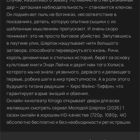
дар — дотошная наблюдательность — становится ключом.
Он подмечает пыль на ботинках, несоответствие в
показаниях, деталь, которую опытные сыщики с их
шаблонным мышлением пропускают. И очень скоро
понимает: это не просто бытовое убийство. Запутавшись
в паутине улик, Шерлок нащупывает нити большого
заговора, способного перевернуть его жизнь. Ричи,
король динамичных и стильных историй, берёт за основу
культовые книги Энди Лейна и дарит нам того Холмса,
которого мы не знали: уязвимого, дерзкого и делающего
первые, робкие шаги в мир преступности. А в роли этого
будущего титана дедукции — Хиро Файнс-Тиффин, что
гарантирует взрыв эмоций и обаяния.
Онлайн-кинотеатр Kinogo открывает двери для всех
желающих смотреть сериал Молодой Шерлок (2026) 1
сезон онлайн в хорошем HD-качестве (720p, 1080p, 4K)
абсолютно бесплатно и без необходимости регистрации.