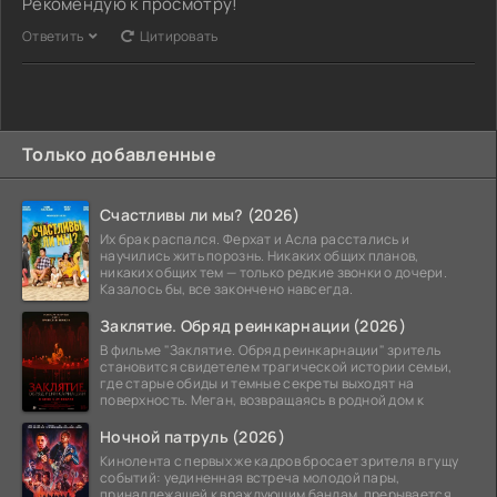
Рекомендую к просмотру!
Ответить
Цитировать
Только добавленные
Счастливы ли мы? (2026)
Их брак распался. Ферхат и Асла расстались и
научились жить порознь. Никаких общих планов,
никаких общих тем — только редкие звонки о дочери.
Казалось бы, все закончено навсегда.
Заклятие. Обряд реинкарнации (2026)
В фильме "Заклятие. Обряд реинкарнации" зритель
становится свидетелем трагической истории семьи,
где старые обиды и темные секреты выходят на
поверхность. Меган, возвращаясь в родной дом к
Ночной патруль (2026)
Кинолента с первых же кадров бросает зрителя в гущу
событий: уединенная встреча молодой пары,
принадлежащей к враждующим бандам, прерывается