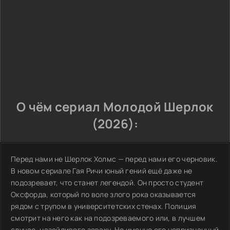
О чём сериал Молодой Шерлок
(2026):
Перед нами не Шерлок Холмс — перед нами его черновик.
В новом сериале Гая Ричи юный гений ещё даже не
подозревает, что станет легендой. Он просто студент
Оксфорда, который по воле злого рока оказывается
рядом с трупом в университетских стенах. Полиция
смотрит на него как на подозреваемого или, в лучшем
случае, назойливого зеваку. Но именно его непризнанный